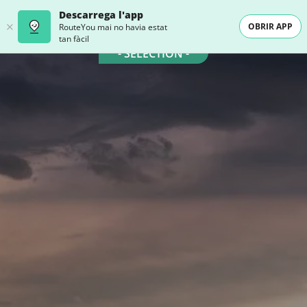
Descarrega l'app
OBRIR APP
RouteYou mai no havia estat
tan fàcil
- SELECTION -