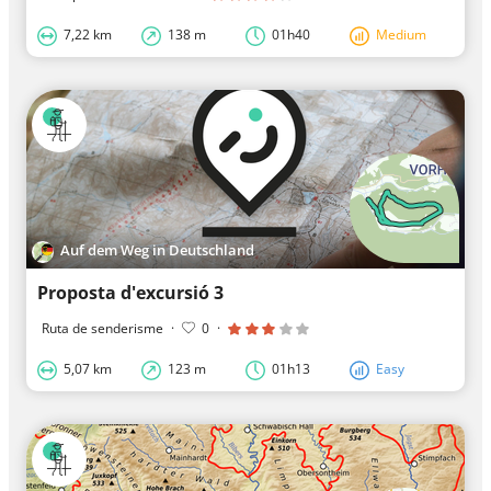
7,22 km
138 m
01h40
Medium
Auf dem Weg in Deutschland
Proposta d'excursió 3
Ruta de senderisme
·
0
·
5,07 km
123 m
01h13
Easy