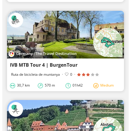
Germany - The Travel Destination
IVB MTB Tour 4 | BurgenTour
Ruta de bicicleta de muntanya
·
0
·
30,7 km
570 m
01h42
Medium