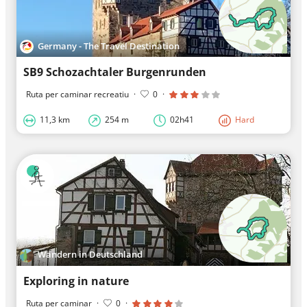
Germany - The Travel Destination
SB9 Schozachtaler Burgenrunden
Ruta per caminar recreatiu
·
0
·
11,3 km
254 m
02h41
Hard
Wandern in Deutschland
Exploring in nature
Ruta per caminar
·
0
·