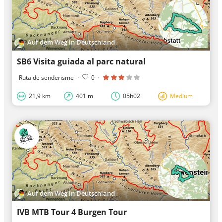
Auf dem Weg in Deutschland
SB6 Visita guiada al parc natural
Ruta de senderisme
·
0
·
21,9 km
401 m
05h02
Medium
Auf dem Weg in Deutschland
IVB MTB Tour 4 Burgen Tour