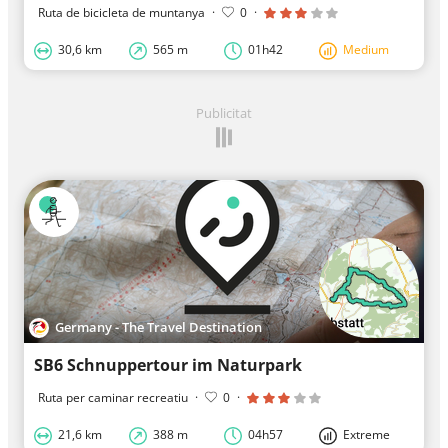
Ruta de bicicleta de muntanya
·
0
·
30,6 km
565 m
01h42
Medium
Publicitat
Germany - The Travel Destination
SB6 Schnuppertour im Naturpark
Ruta per caminar recreatiu
·
0
·
21,6 km
388 m
04h57
Extreme