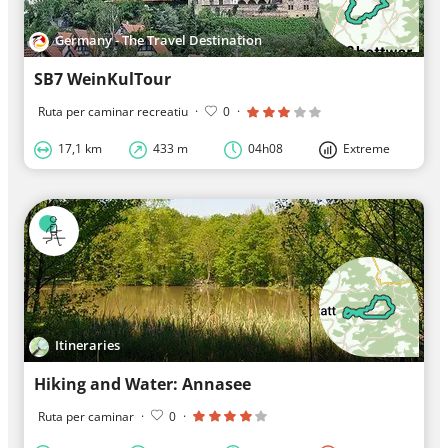
Germany - The Travel Destination
SB7 WeinKulTour
Ruta per caminar recreatiu
·
0
·
17,1 km
433 m
04h08
Extreme
Itineraries
Hiking and Water: Annasee
Ruta per caminar
·
0
·