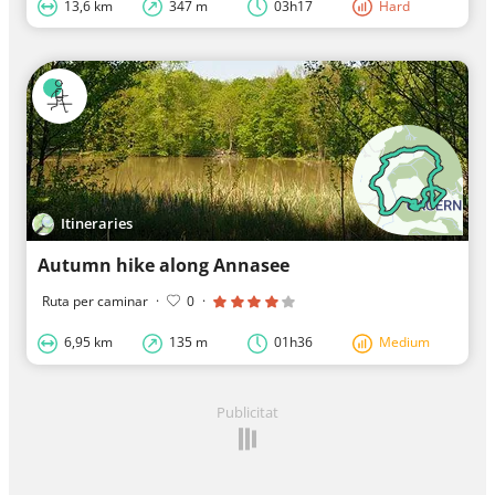
13,6 km
347 m
03h17
Hard
Itineraries
Autumn hike along Annasee
Ruta per caminar
·
0
·
6,95 km
135 m
01h36
Medium
Publicitat