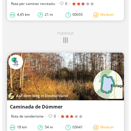
Ruta per caminar recreatiu
·
0
·
4,45 km
21 m
00h55
Medium
Publicitat
Auf dem Weg in Deutschland
Caminada de Dümmer
Ruta de senderisme
·
0
·
18 km
54 m
03h41
Medium