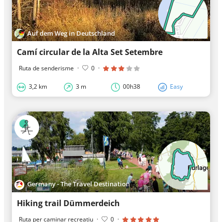
Auf dem Weg in Deutschland
Camí circular de la Alta Set Setembre
Ruta de senderisme
·
0
·
3,2 km
3 m
00h38
Easy
Germany - The Travel Destination
Hiking trail Dümmerdeich
Ruta per caminar recreatiu
·
0
·