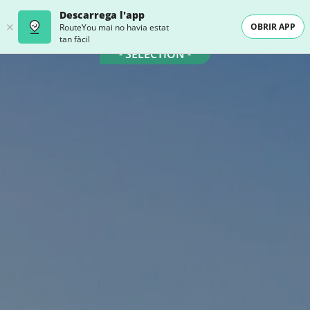
Descarrega l'app
OBRIR APP
RouteYou mai no havia estat
tan fàcil
- SELECTION -