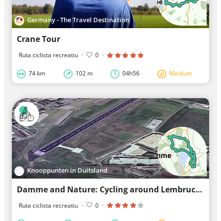
Germany - The Travel Destination
Crane Tour
Ruta ciclista recreatiu
·
0
·
74 km
102 m
04h56
Medium
Knooppunten in Duitsland
Damme and Nature: Cycling around Lembruch
Ruta ciclista recreatiu
·
0
·