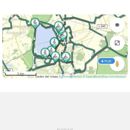
PLUS
5 km
Dades del mapa
© Thunderforest
© OpenStreetMap contributors
Publicitat