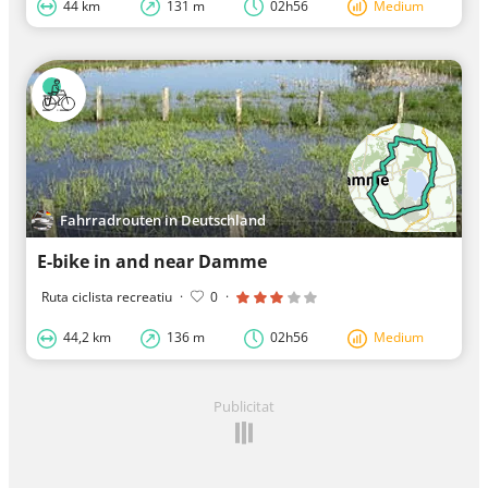
44 km
131 m
02h56
Medium
Fahrradrouten in Deutschland
E-bike in and near Damme
Ruta ciclista recreatiu
·
0
·
44,2 km
136 m
02h56
Medium
Publicitat