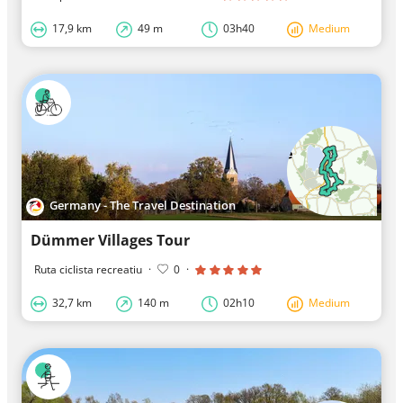
17,9 km
49 m
03h40
Medium
Germany - The Travel Destination
Dümmer Villages Tour
Ruta ciclista recreatiu
·
0
·
32,7 km
140 m
02h10
Medium