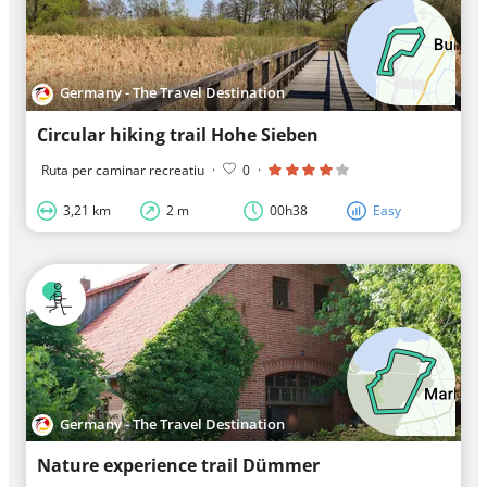
Germany - The Travel Destination
Circular hiking trail Hohe Sieben
Ruta per caminar recreatiu
·
0
·
3,21 km
2 m
00h38
Easy
Germany - The Travel Destination
Nature experience trail Dümmer