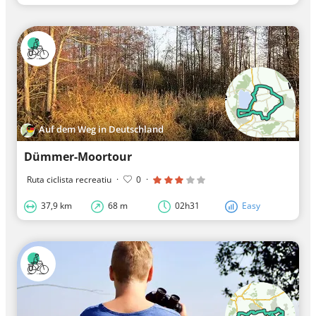
Auf dem Weg in Deutschland
Dümmer-Moortour
Ruta ciclista recreatiu
·
0
·
37,9 km
68 m
02h31
Easy