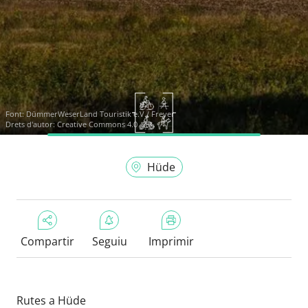
Font:
DümmerWeserLand Touristik e.V./ Freyer
Drets d'autor: Creative Commons 4.0
Hüde
Compartir
Seguiu
Imprimir
Rutes a Hüde