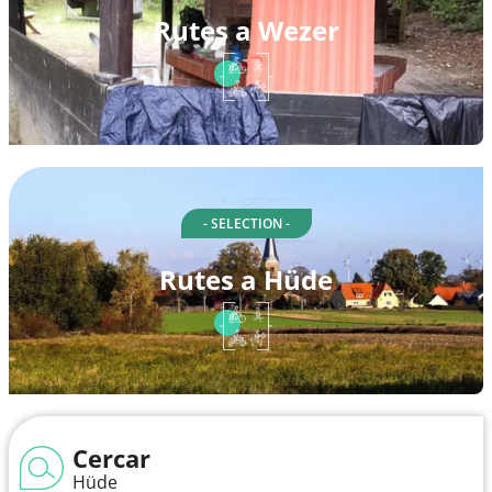
Rutes a Wezer
- SELECTION -
Rutes a Hüde
Cercar
Hüde