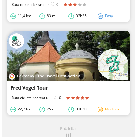
Ruta de senderisme
·
0
·
11,4 km
83 m
02h25
Easy
Germany - The Travel Destination
Fred Vogel Tour
Ruta ciclista recreatiu
·
0
·
22,7 km
75 m
01h30
Medium
Publicitat