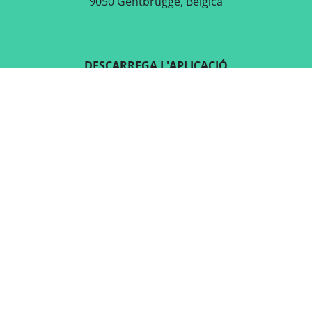
9050 Gentbrugge, Bèlgica
DESCARREGA L'APLICACIÓ
GRATUÏTA
SEGUEIX-NOS