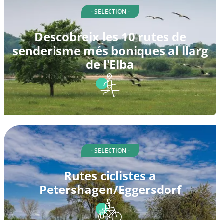
- SELECTION -
Descobreix les 10 rutes de
senderisme més boniques al llarg
de l'Elba
- SELECTION -
Rutes ciclistes a
Petershagen/Eggersdorf