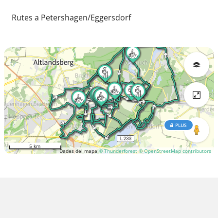
Rutes a Petershagen/Eggersdorf
PLUS
5 km
Dades del mapa
© Thunderforest
© OpenStreetMap contributors