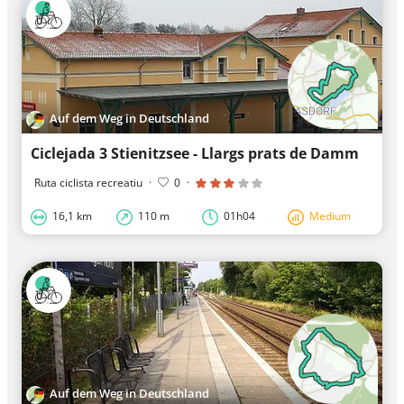
Auf dem Weg in Deutschland
Ciclejada 3 Stienitzsee - Llargs prats de Damm
Ruta ciclista recreatiu
·
0
·
16,1 km
110 m
01h04
Medium
Auf dem Weg in Deutschland