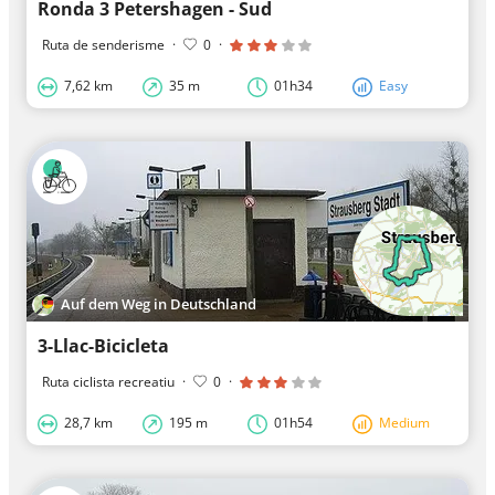
Ronda 3 Petershagen - Sud
Ruta de senderisme
·
0
·
7,62 km
35 m
01h34
Easy
Auf dem Weg in Deutschland
3-Llac-Bicicleta
Ruta ciclista recreatiu
·
0
·
28,7 km
195 m
01h54
Medium