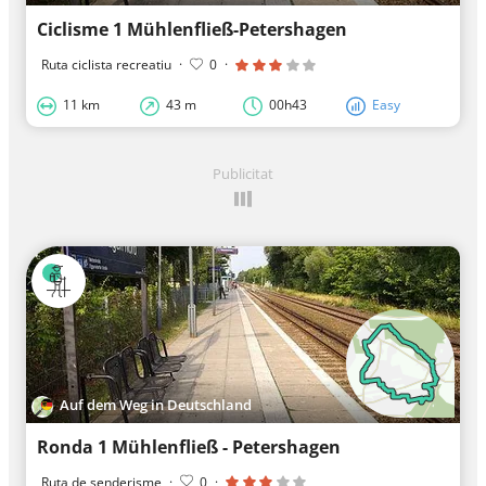
Ciclisme 1 Mühlenfließ-Petershagen
Ruta ciclista recreatiu
·
0
·
11 km
43 m
00h43
Easy
Publicitat
Auf dem Weg in Deutschland
Ronda 1 Mühlenfließ - Petershagen
Ruta de senderisme
·
0
·