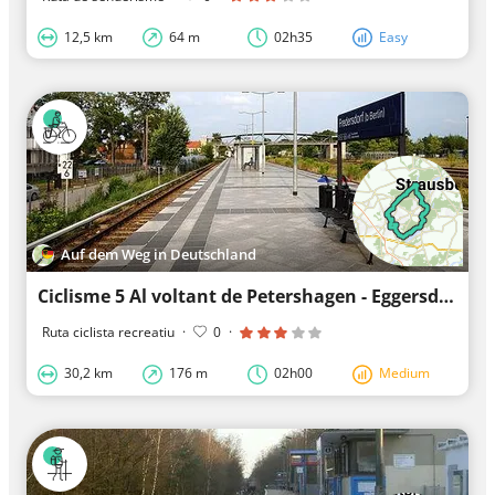
12,5 km
64 m
02h35
Easy
Auf dem Weg in Deutschland
Ciclisme 5 Al voltant de Petershagen - Eggersdorf
Ruta ciclista recreatiu
·
0
·
30,2 km
176 m
02h00
Medium