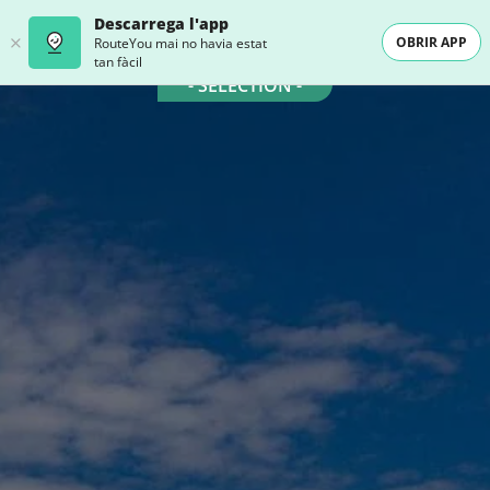
Descarrega l'app
OBRIR APP
RouteYou mai no havia estat
tan fàcil
- SELECTION -