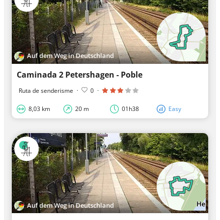
Auf dem Weg in Deutschland
Caminada 2 Petershagen - Poble
Ruta de senderisme
·
0
·
8,03 km
20 m
01h38
Easy
Auf dem Weg in Deutschland