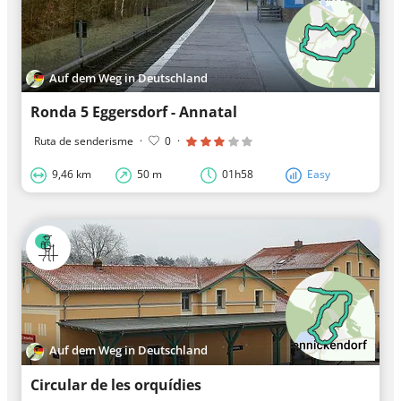
Auf dem Weg in Deutschland
Ronda 5 Eggersdorf - Annatal
Ruta de senderisme
·
0
·
9,46 km
50 m
01h58
Easy
Auf dem Weg in Deutschland
Circular de les orquídies