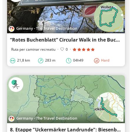
Germany - The Travel Destination
“Rotes Buchenblatt” Circular Walk in the Buchenwald Grumsin World Natural Heritage Site
Ruta per caminar recreatiu
·
0
·
21,8 km
283 m
04h49
Hard
Germany - The Travel Destination
8. Etappe "Uckermärker Landrunde": Biesenbrow - Seehausen, walking tour