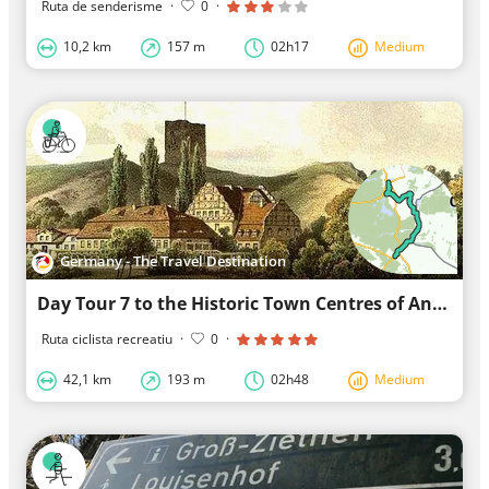
Ruta de senderisme
·
0
·
10,2 km
157 m
02h17
Medium
Germany - The Travel Destination
Day Tour 7 to the Historic Town Centres of Angermünde & Bad Freienwalde
Ruta ciclista recreatiu
·
0
·
42,1 km
193 m
02h48
Medium