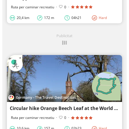
Ruta per caminar recreatiu
·
0
·
20,4 km
172 m
04h21
Hard
Publicitat
Germany - The Travel Destination
Circular hike Orange Beech Leaf at the World Heritage Beech Forest Grumsin
Ruta per caminar recreatiu
·
0
·
10,6 km
157 m
02h23
Hard