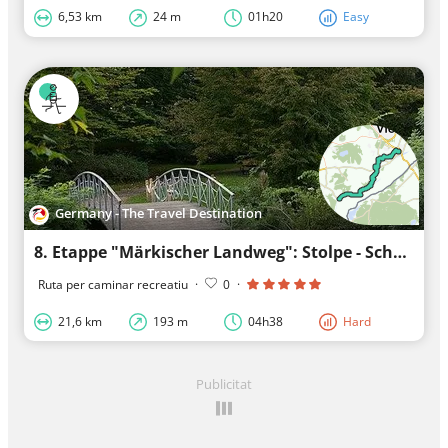
6,53 km
24 m
01h20
Easy
Germany - The Travel Destination
8. Etappe "Märkischer Landweg": Stolpe - Schwedt (Oder), walking tour
Ruta per caminar recreatiu
·
0
·
21,6 km
193 m
04h38
Hard
Publicitat