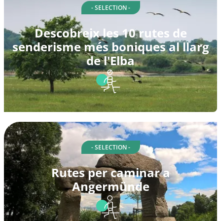
- SELECTION -
Descobreix les 10 rutes de
senderisme més boniques al llarg
de l'Elba
- SELECTION -
Rutes per caminar a
Angermünde