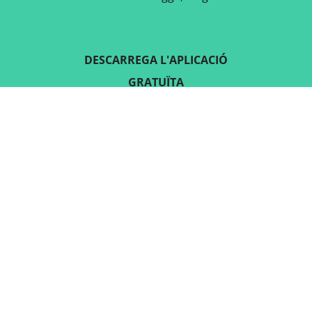
DESCARREGA L'APLICACIÓ
GRATUÏTA
SEGUEIX-NOS