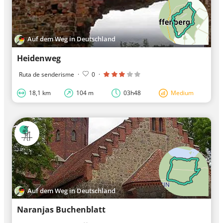
Auf dem Weg in Deutschland
Heidenweg
Ruta de senderisme
·
0
·
18,1 km
104 m
03h48
Medium
Auf dem Weg in Deutschland
Naranjas Buchenblatt