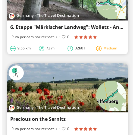
Germany - The Travel Destination
6. Etappe "Märkischer Landweg": Wolletz - Angermünde, walking tour
Ruta per caminar recreatiu
·
0
·
9,55 km
73 m
02h01
Medium
Germany - The Travel Destination
Precious on the Sernitz
Ruta per caminar recreatiu
·
0
·