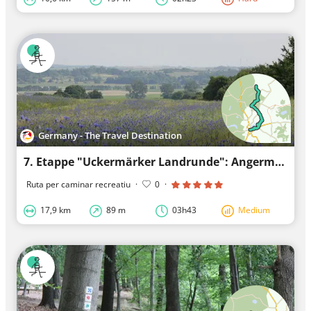
Germany - The Travel Destination
7. Etappe "Uckermärker Landrunde": Angermünde - Biesenbrow, walking tour
Ruta per caminar recreatiu
·
0
·
17,9 km
89 m
03h43
Medium