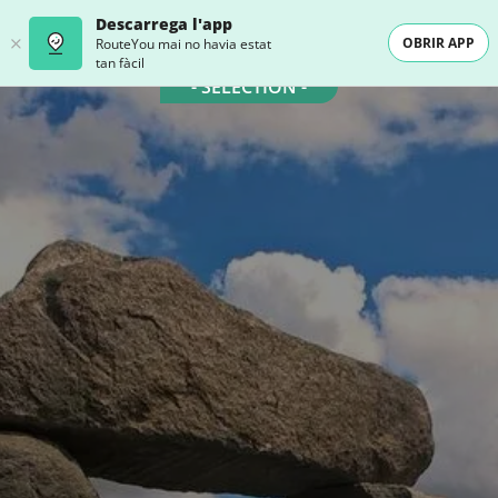
Descarrega l'app
OBRIR APP
RouteYou mai no havia estat
tan fàcil
- SELECTION -