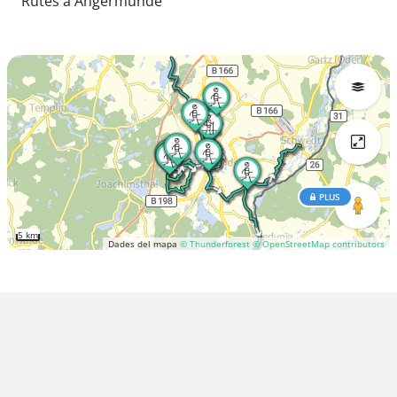
Rutes a Angermünde
PLUS
5 km
Dades del mapa
© Thunderforest
© OpenStreetMap contributors