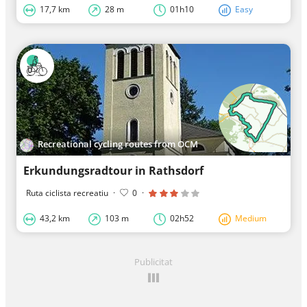
17,7 km
28 m
01h10
Easy
Recreational cycling routes from OCM
Erkundungsradtour in Rathsdorf
Ruta ciclista recreatiu
·
0
·
43,2 km
103 m
02h52
Medium
Publicitat