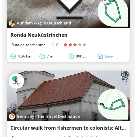
Auf dem Weg in Deutschland
Ronda Neuküstrinchen
Ruta de senderisme
·
0
·
4,56 km
7 m
00h55
Easy
Germany - The Travel Destination
Circular walk from fishermen to colonists: Altwustrow und Neulietzegöricke