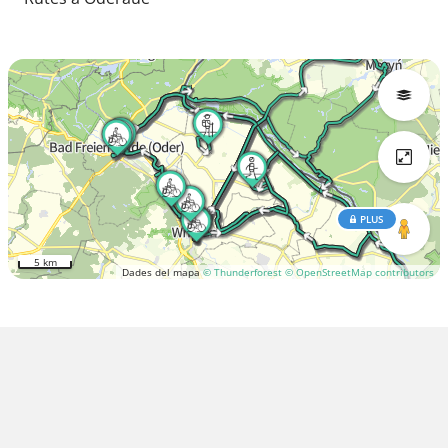
PLUS
5 km
Dades del mapa
© Thunderforest
© OpenStreetMap contributors