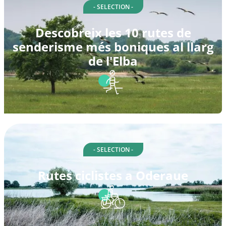
- SELECTION -
Descobreix les 10 rutes de
senderisme més boniques al llarg
de l'Elba
- SELECTION -
Rutes ciclistes a Oderaue