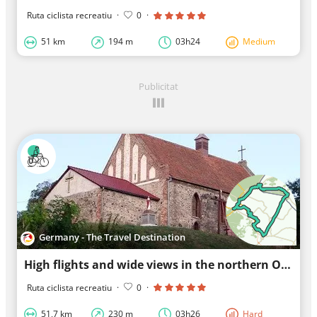
Ruta ciclista recreatiu
·
0
·
51 km
194 m
03h24
Medium
Publicitat
Germany - The Travel Destination
High flights and wide views in the northern Oderbruch: to the Polish Oder slopes and to the na...
Ruta ciclista recreatiu
·
0
·
51,7 km
230 m
03h26
Hard