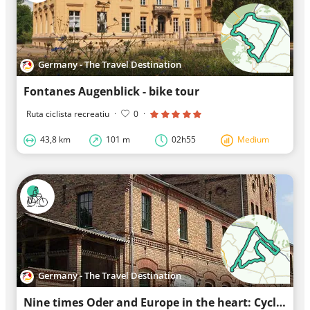
Germany - The Travel Destination
Fontanes Augenblick - bike tour
Ruta ciclista recreatiu
·
0
·
43,8 km
101 m
02h55
Medium
Germany - The Travel Destination
Nine times Oder and Europe in the heart: Cycle tour through the Oderbruch to Poland