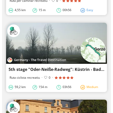
Ruta per caminar recreatiu
·
0
·
4,55 km
15 m
00h56
Easy
Germany - The Travel Destination
5th stage "Oder-Neiße-Radweg": Küstrin - Bad Freienwalde cycling tour
Ruta ciclista recreatiu
·
0
·
59,2 km
154 m
03h56
Medium