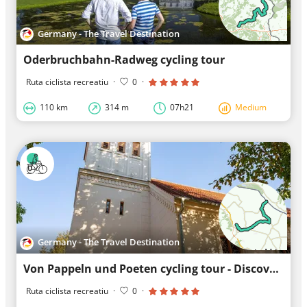
Germany - The Travel Destination
Oderbruchbahn-Radweg cycling tour
Ruta ciclista recreatiu
·
0
·
110 km
314 m
07h21
Medium
Germany - The Travel Destination
Von Pappeln und Poeten cycling tour - Discovery Tour
Ruta ciclista recreatiu
·
0
·