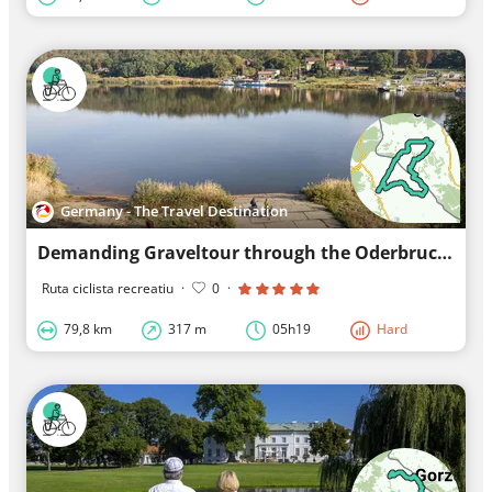
Germany - The Travel Destination
Demanding Graveltour through the Oderbruch and into the Polish Landscape Park Cedynia
Ruta ciclista recreatiu
·
0
·
79,8 km
317 m
05h19
Hard