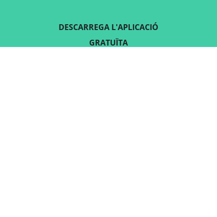
DESCARREGA L'APLICACIÓ
GRATUÏTA
SEGUEIX-NOS