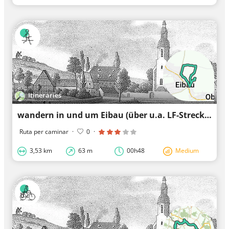
Itineraries
wandern in und um Eibau (über u.a. LF-Strecken)
Ruta per caminar
·
0
·
3,53 km
63 m
00h48
Medium