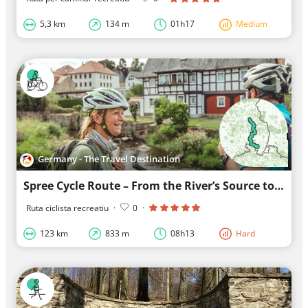
5,3 km
134 m
01h17
Medium
Germany - The Travel Destination
Spree Cycle Route – From the River’s Source to Local Lakes
Ruta ciclista recreatiu
·
0
·
123 km
833 m
08h13
Hard