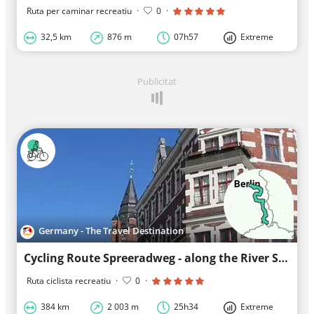
Ruta per caminar recreatiu
·
0
·
32,5 km
876 m
07h57
Extreme
Publicitat
Germany - The Travel Destination
Cycling Route Spreeradweg - along the River Spree from Saxony to Berlin
Ruta ciclista recreatiu
·
0
·
384 km
2 003 m
25h34
Extreme