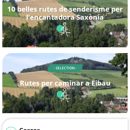
10 belles rutes de senderisme per
l'encantadora Saxònia
- SELECTION -
Rutes per caminar a Eibau
Cercar