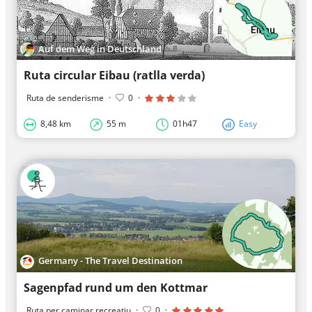
Auf dem Weg in Deutschland
Ruta circular Eibau (ratlla verda)
Ruta de senderisme
·
0
·
8,48 km
55 m
01h47
Easy
Germany - The Travel Destination
Sagenpfad rund um den Kottmar
Ruta per caminar recreatiu
·
0
·