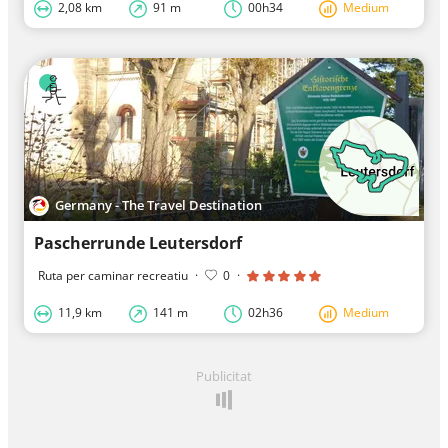
2,08 km
91 m
00h34
Medium
Germany - The Travel Destination
Pascherrunde Leutersdorf
Ruta per caminar recreatiu
·
0
·
11,9 km
141 m
02h36
Medium
Publicitat