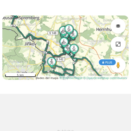
PLUS
5 km
Dades del mapa
© Thunderforest
© OpenStreetMap contributors