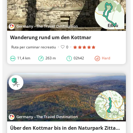
Germany - The Travel Destination
Wanderung rund um den Kottmar
Ruta per caminar recreatiu
·
0
·
11,4 km
263 m
02h42
Hard
Germany - The Travel Destination
Über den Kottmar bis in den Naturpark Zittauer Gebirge