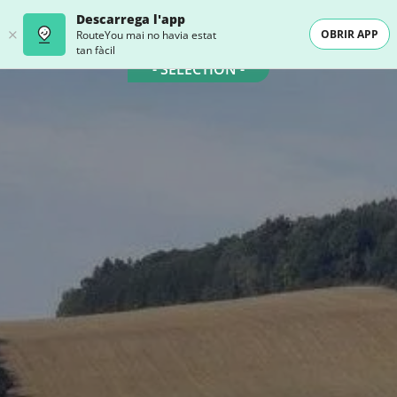
Descarrega l'app
OBRIR APP
RouteYou mai no havia estat
tan fàcil
- SELECTION -