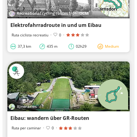
Recreational cycling routes from OCM
Elektrofahrradroute in und um Eibau
Ruta ciclista recreatiu
·
0
·
37,3 km
435 m
02h29
Medium
Itineraries
Eibau: wandern über GR-Routen
Ruta per caminar
·
0
·