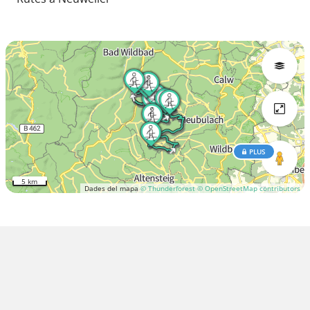
PLUS
5 km
Dades del mapa
© Thunderforest
© OpenStreetMap contributors