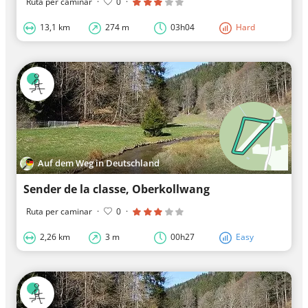
Ruta per caminar
·
0
·
13,1 km
274 m
03h04
Hard
Auf dem Weg in Deutschland
Sender de la classe, Oberkollwang
Ruta per caminar
·
0
·
2,26 km
3 m
00h27
Easy