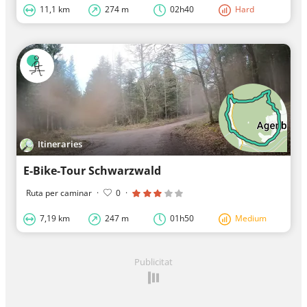
11,1 km
274 m
02h40
Hard
Itineraries
E-Bike-Tour Schwarzwald
Ruta per caminar
·
0
·
7,19 km
247 m
01h50
Medium
Publicitat