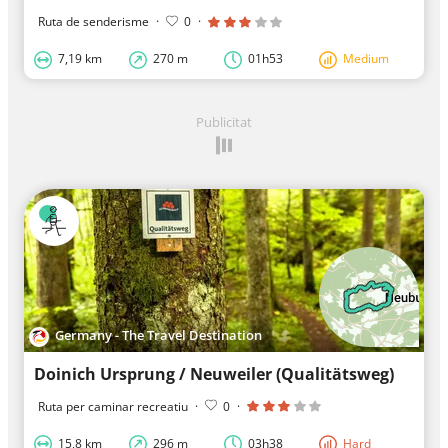
Ruta de senderisme
·
0
·
7,19 km
270 m
01h53
Medium
Publicitat
Germany - The Travel Destination
Doinich Ursprung / Neuweiler (Qualitätsweg)
Ruta per caminar recreatiu
·
0
·
15,8 km
296 m
03h38
Hard