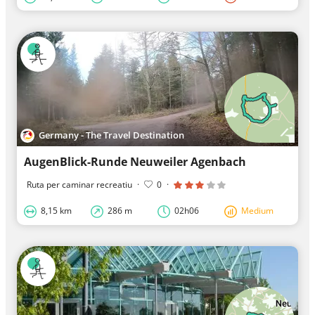
Germany - The Travel Destination
AugenBlick-Runde Neuweiler Agenbach
Ruta per caminar recreatiu
·
0
·
8,15 km
286 m
02h06
Medium