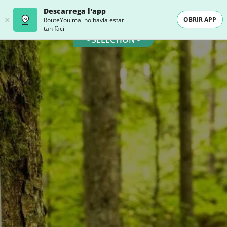
Descarrega l'app
OBRIR APP
RouteYou mai no havia estat
tan fàcil
- SELECTION -