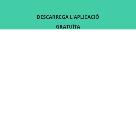
DESCARREGA L'APLICACIÓ
GRATUÏTA
SEGUEIX-NOS