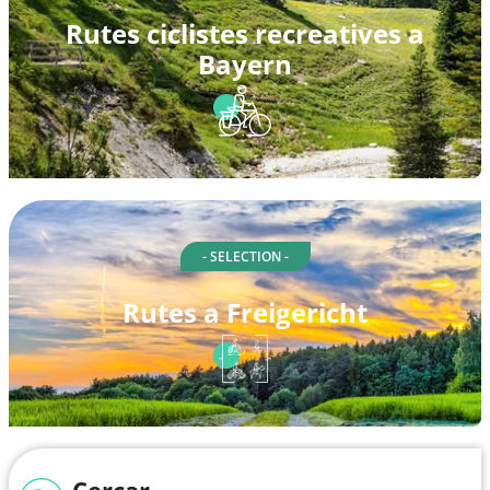
Rutes ciclistes recreatives a
Bayern
- SELECTION -
Rutes a Freigericht
Cercar