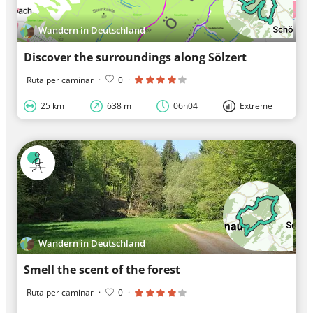
Wandern in Deutschland
Discover the surroundings along Sölzert
Ruta per caminar
·
0
·
25 km
638 m
06h04
Extreme
Wandern in Deutschland
Smell the scent of the forest
Ruta per caminar
·
0
·