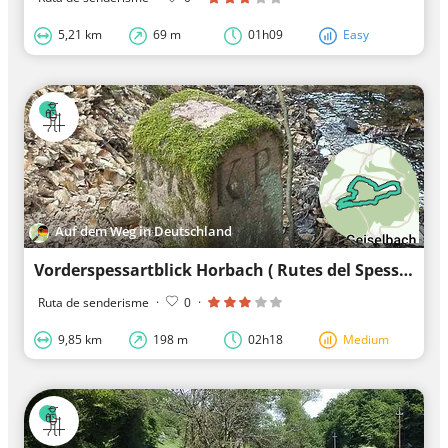
5,21 km
69 m
01h09
Easy
Auf dem Weg in Deutschland
Vorderspessartblick Horbach ( Rutes del Spessart )
Ruta de senderisme
·
0
·
9,85 km
198 m
02h18
Medium