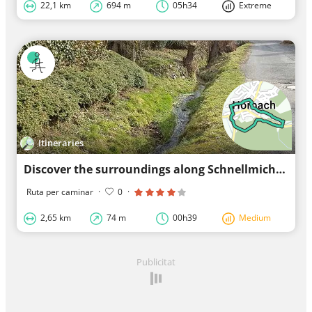
22,1 km
694 m
05h34
Extreme
Itineraries
Discover the surroundings along Schnellmichbach
Ruta per caminar
·
0
·
2,65 km
74 m
00h39
Medium
Publicitat