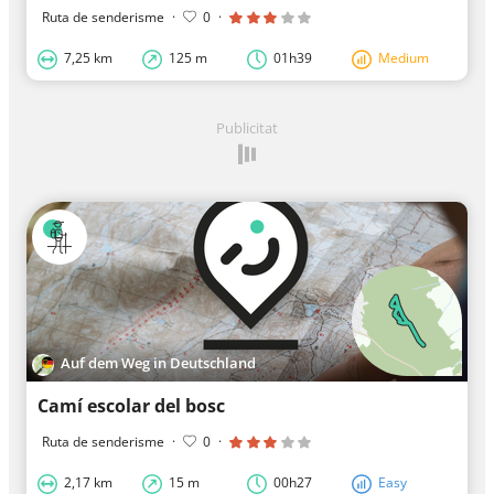
Ruta de senderisme
·
0
·
7,25 km
125 m
01h39
Medium
Publicitat
Auf dem Weg in Deutschland
Camí escolar del bosc
Ruta de senderisme
·
0
·
2,17 km
15 m
00h27
Easy