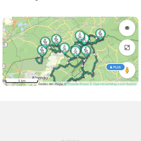
PLUS
5 km
Dades del mapa
© Thunderforest
© OpenStreetMap contributors