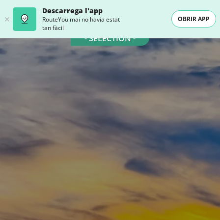
Descarrega l'app
OBRIR APP
RouteYou mai no havia estat
tan fàcil
- SELECTION -