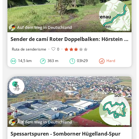
Auf dem Weg in Deutschland
Sender de camí Roter Doppelbalken: Hörstein => Geiselbach
Ruta de senderisme
·
0
·
14,5 km
363 m
03h29
Hard
Auf dem Weg in Deutschland
Spessartspuren - Somborner Hügelland-Spur