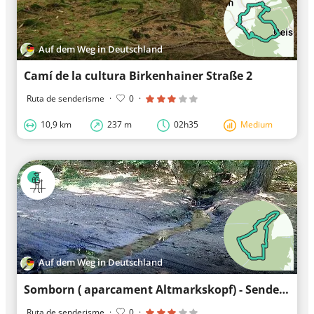
Auf dem Weg in Deutschland
Camí de la cultura Birkenhainer Straße 2
Ruta de senderisme
·
0
·
10,9 km
237 m
02h35
Medium
Auf dem Weg in Deutschland
Somborn ( aparcament Altmarkskopf) - Senderisme circular Esquirol
Ruta de senderisme
·
0
·