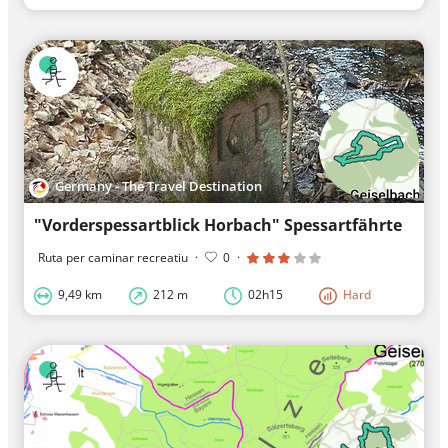
Germany - The Travel Destination
"Vorderspessartblick Horbach" Spessartfährte
Ruta per caminar recreatiu
·
0
·
9,49 km
212 m
02h15
Hard