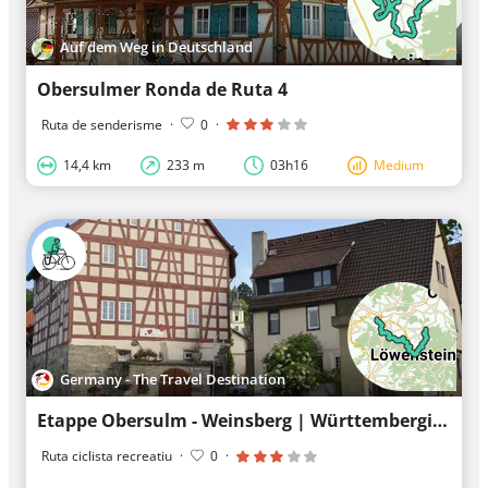
Auf dem Weg in Deutschland
Obersulmer Ronda de Ruta 4
Ruta de senderisme
·
0
·
14,4 km
233 m
03h16
Medium
Germany - The Travel Destination
Etappe Obersulm - Weinsberg | Württembergischer Weinwanderweg
Ruta ciclista recreatiu
·
0
·