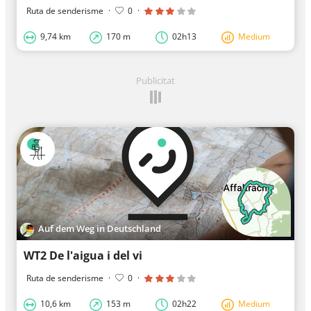
Ruta de senderisme
·
0
·
9,74 km
170 m
02h13
Medium
Publicitat
Auf dem Weg in Deutschland
WT2 De l'aigua i del vi
Ruta de senderisme
·
0
·
10,6 km
153 m
02h22
Medium