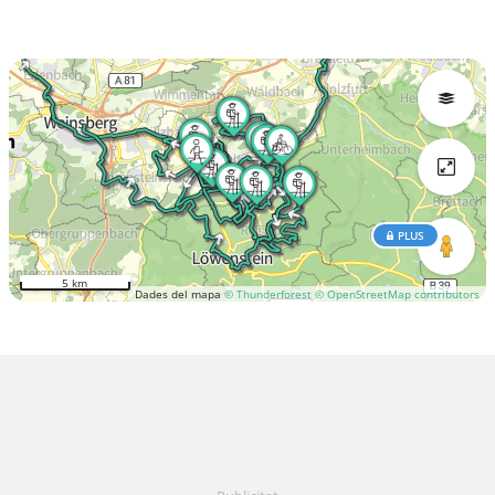
PLUS
5 km
Dades del mapa
© Thunderforest
© OpenStreetMap contributors