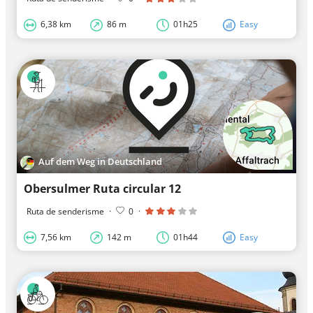
6,38 km
86 m
01h25
Easy
Auf dem Weg in Deutschland
Obersulmer Ruta circular 12
Ruta de senderisme
·
0
·
7,56 km
142 m
01h44
Easy