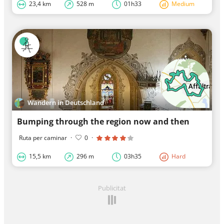
23,4 km
528 m
01h33
Medium
Wandern in Deutschland
Bumping through the region now and then
Ruta per caminar
·
0
·
15,5 km
296 m
03h35
Hard
Publicitat