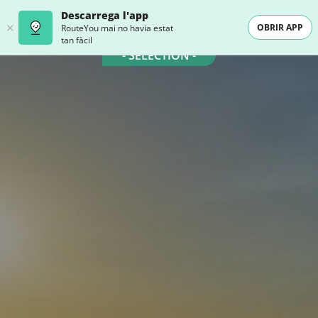
Descarrega l'app
OBRIR APP
RouteYou mai no havia estat
tan fàcil
- SELECTION -