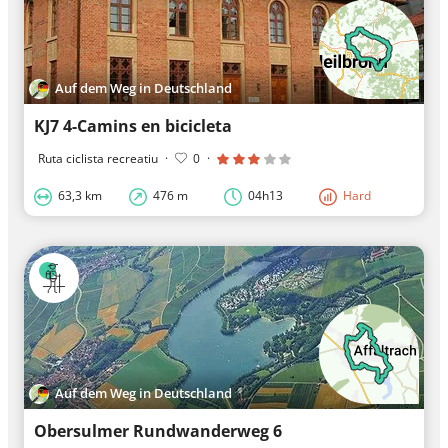
Auf dem Weg in Deutschland
KJ7 4-Camins en bicicleta
Ruta ciclista recreatiu
·
0
·
63,3 km
476 m
04h13
Hard
Auf dem Weg in Deutschland
Obersulmer Rundwanderweg 6