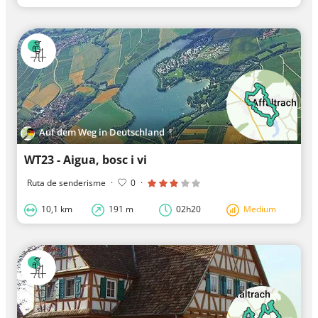
Auf dem Weg in Deutschland
WT23 - Aigua, bosc i vi
Ruta de senderisme
·
0
·
10,1 km
191 m
02h20
Medium