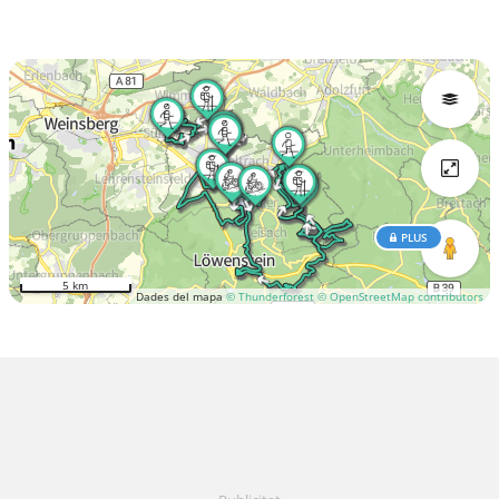
PLUS
5 km
Dades del mapa
© Thunderforest
© OpenStreetMap contributors