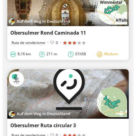
Auf dem Weg in Deutschland
Obersulmer Rond Caminada 11
Ruta de senderisme
·
0
·
8,16 km
211 m
01h58
Medium
Auf dem Weg in Deutschland
Obersulmer Ruta circular 3
Ruta de senderisme
·
0
·