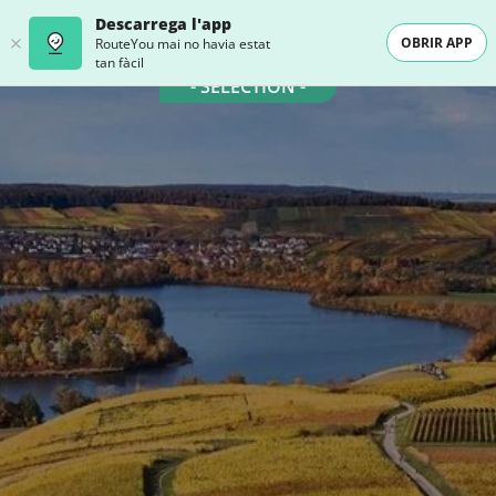
Descarrega l'app
OBRIR APP
RouteYou mai no havia estat
tan fàcil
- SELECTION -