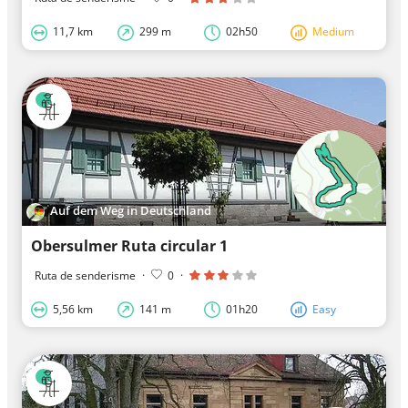
11,7 km
299 m
02h50
Medium
Auf dem Weg in Deutschland
Obersulmer Ruta circular 1
Ruta de senderisme
·
0
·
5,56 km
141 m
01h20
Easy