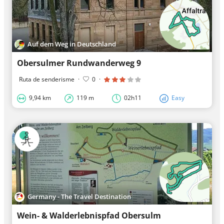
Auf dem Weg in Deutschland
Obersulmer Rundwanderweg 9
Ruta de senderisme
·
0
·
9,94 km
119 m
02h11
Easy
Germany - The Travel Destination
Wein- & Walderlebnispfad Obersulm