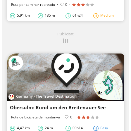
Ruta per caminar recreatiu
·
0
·
5,91 km
135 m
01h24
Medium
Publicitat
Germany - The Travel Destination
Obersulm: Rund um den Breitenauer See
Ruta de bicicleta de muntanya
·
0
·
4,47 km
24 m
00h14
Easy