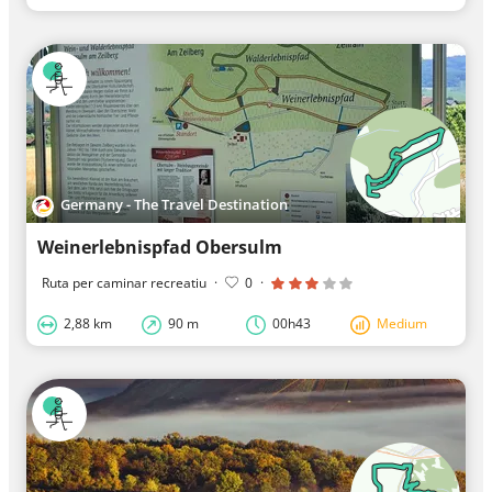
Germany - The Travel Destination
Weinerlebnispfad Obersulm
Ruta per caminar recreatiu
·
0
·
2,88 km
90 m
00h43
Medium