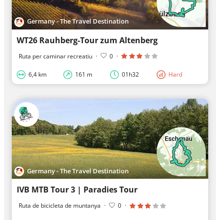
Germany - The Travel Destination
WT26 Rauhberg-Tour zum Altenberg
Ruta per caminar recreatiu
·
0
·
6,4 km
161 m
01h32
Hard
Germany - The Travel Destination
IVB MTB Tour 3 | Paradies Tour
Ruta de bicicleta de muntanya
·
0
·