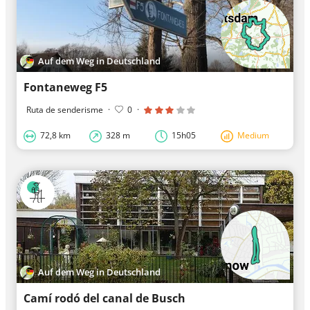
Auf dem Weg in Deutschland
Fontaneweg F5
Ruta de senderisme
·
0
·
72,8 km
328 m
15h05
Medium
Auf dem Weg in Deutschland
Camí rodó del canal de Busch