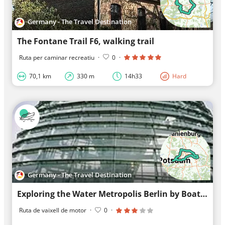
Germany - The Travel Destination
The Fontane Trail F6, walking trail
Ruta per caminar recreatiu
·
0
·
70,1 km
330 m
14h33
Hard
Germany - The Travel Destination
Exploring the Water Metropolis Berlin by Boat- Round Tour
Ruta de vaixell de motor
·
0
·