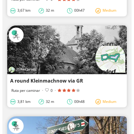
3,67 km
32 m
00h47
Medium
Itineraries
A round Kleinmachnow via GR
Ruta per caminar
·
0
·
3,81 km
32 m
00h48
Medium