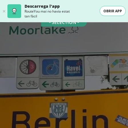
Descarrega l'app
OBRIR APP
RouteYou mai no havia estat
tan fàcil
- SELECTION -