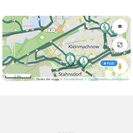
PLUS
2 km
Dades del mapa
© Thunderforest
© OpenStreetMap contributors