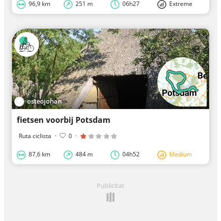
96,9 km
251 m
06h27
Extreme
osteojohan
fietsen voorbij Potsdam
Ruta ciclista
·
0
·
87,6 km
484 m
04h52
Medium
Publicitat