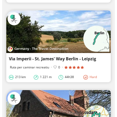
Germany - The Travel Destination
Via Imperii - St. James' Way Berlin - Leipzig
Ruta per caminar recreatiu
·
0
·
213 km
1 221 m
44h38
Hard