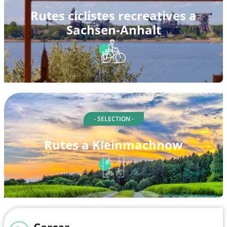
Rutes ciclistes recreatives a
Sachsen-Anhalt
- SELECTION -
Rutes a Kleinmachnow
Cercar