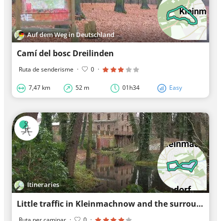
Auf dem Weg in Deutschland
Camí del bosc Dreilinden
Ruta de senderisme
·
0
·
7,47 km
52 m
01h34
Easy
Itineraries
Little traffic in Kleinmachnow and the surrounding area
Ruta per caminar
·
0
·