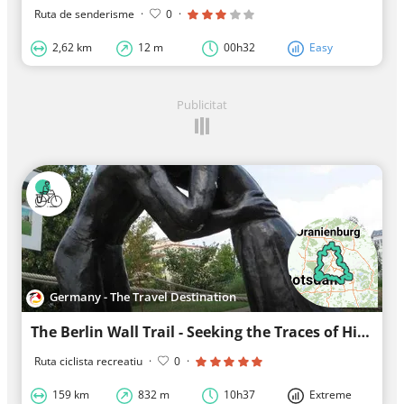
Ruta de senderisme
·
0
·
2,62 km
12 m
00h32
Easy
Publicitat
Germany - The Travel Destination
The Berlin Wall Trail - Seeking the Traces of History along the former Berlin Wall
Ruta ciclista recreatiu
·
0
·
159 km
832 m
10h37
Extreme