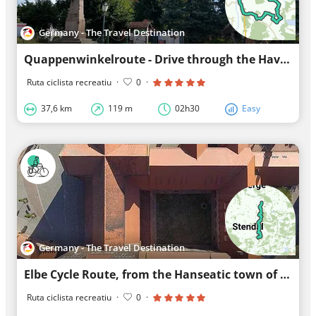
Germany - The Travel Destination
Quappenwinkelroute - Drive through the Havel lowlands near the Hanseatic city of Havelberg
Ruta ciclista recreatiu
·
0
·
37,6 km
119 m
02h30
Easy
Germany - The Travel Destination
Elbe Cycle Route, from the Hanseatic town of Havelberg to Jerichow Monastery
Ruta ciclista recreatiu
·
0
·