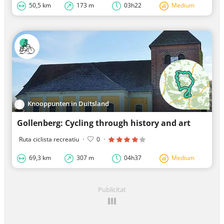
50,5 km
173 m
03h22
Medium
Knooppunten in Duitsland
Gollenberg: Cycling through history and art
Ruta ciclista recreatiu
·
0
·
69,3 km
307 m
04h37
Medium
Publicitat