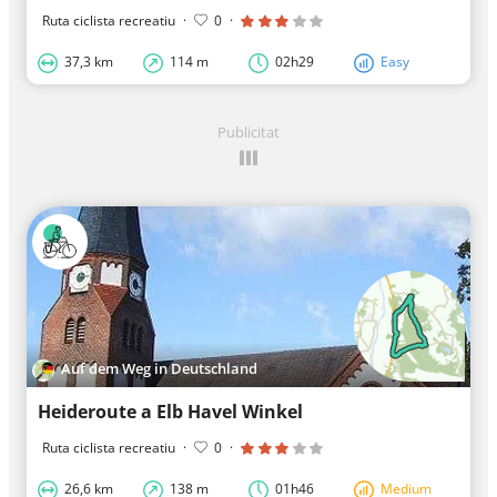
Ruta ciclista recreatiu
·
0
·
37,3 km
114 m
02h29
Easy
Publicitat
Auf dem Weg in Deutschland
Heideroute a Elb Havel Winkel
Ruta ciclista recreatiu
·
0
·
26,6 km
138 m
01h46
Medium