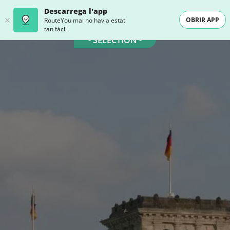
Descarrega l'app
OBRIR APP
RouteYou mai no havia estat
tan fàcil
- SELECTION -