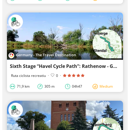
Germany - The Travel Destination
Sixth Stage “Havel Cycle Path”: Rathenow - Gnevsdorf
Ruta ciclista recreatiu
·
0
·
71,9 km
305 m
04h47
Medium