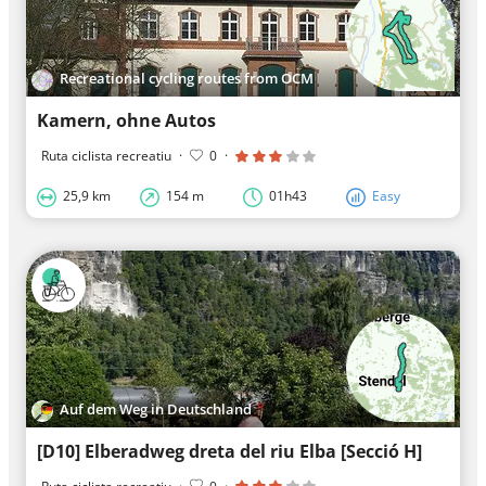
Recreational cycling routes from OCM
Kamern, ohne Autos
Ruta ciclista recreatiu
·
0
·
25,9 km
154 m
01h43
Easy
Auf dem Weg in Deutschland
[D10] Elberadweg dreta del riu Elba [Secció H]