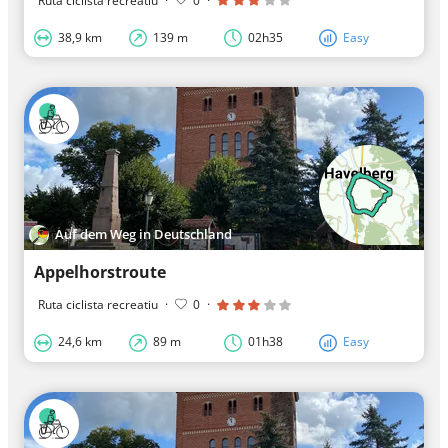
Ruta ciclista recreatiu
·
0
·
38,9 km
139 m
02h35
Easy
Auf dem Weg in Deutschland
Appelhorstroute
Ruta ciclista recreatiu
·
0
·
24,6 km
89 m
01h38
Easy