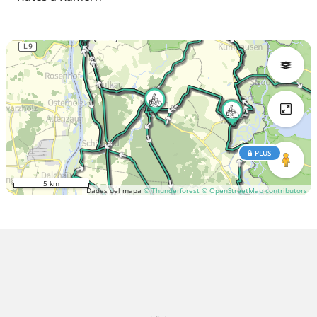
PLUS
5 km
Dades del mapa
© Thunderforest
© OpenStreetMap contributors