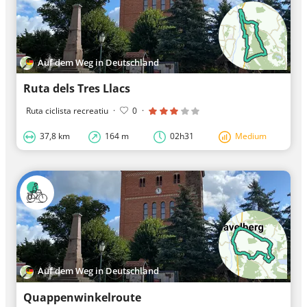
Auf dem Weg in Deutschland
Ruta dels Tres Llacs
Ruta ciclista recreatiu
·
0
·
37,8 km
164 m
02h31
Medium
Auf dem Weg in Deutschland
Quappenwinkelroute