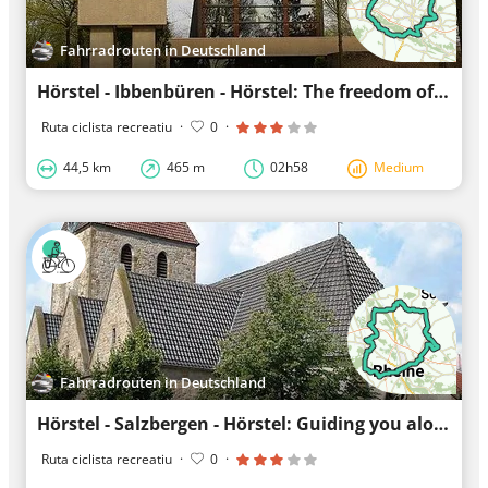
Fahrradrouten in Deutschland
Hörstel - Ibbenbüren - Hörstel: The freedom of cycling
Ruta ciclista recreatiu
·
0
·
44,5 km
465 m
02h58
Medium
Fahrradrouten in Deutschland
Hörstel - Salzbergen - Hörstel: Guiding you along unknown trails
Ruta ciclista recreatiu
·
0
·