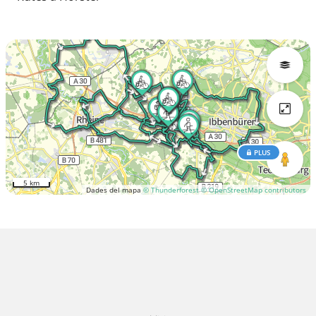
PLUS
5 km
Dades del mapa
© Thunderforest
© OpenStreetMap contributors