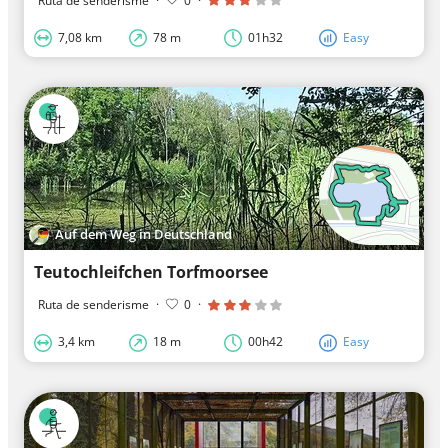
Ruta de senderisme
·
0
·
7,08 km
78 m
01h32
Easy
Auf dem Weg in Deutschland
Teutochleifchen Torfmoorsee
Ruta de senderisme
·
0
·
3,4 km
18 m
00h42
Easy