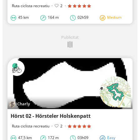
Ruta ciclista recreatiu
·
2
·
45 km
164 m
02h59
Medium
Publicitat
Charly
Hörst 02 - Hörsteler Holskenpatt
Ruta ciclista recreatiu
·
2
·
47,5 km
172 m
03h09
Easy