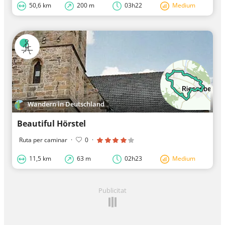
50,6 km
200 m
03h22
Medium
Wandern in Deutschland
Beautiful Hörstel
Ruta per caminar
·
0
·
11,5 km
63 m
02h23
Medium
Publicitat