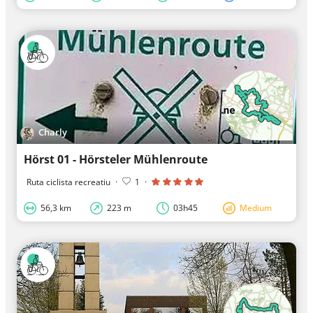
Charly
Hörst 01 - Hörsteler Mühlenroute
Ruta ciclista recreatiu
·
1
·
56,3 km
223 m
03h45
Medium