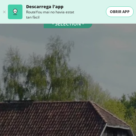
Descarrega l'app
OBRIR APP
RouteYou mai no havia estat
tan fàcil
- SELECTION -