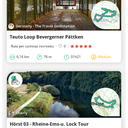
Germany - The Travel Destination
Teuto Loop Bevergerner Pättken
Ruta per caminar recreatiu
·
0
·
6,16 km
76 m
01h21
Medium
Charly
Hörst 03 - Rheine-Ems-u. Lock Tour