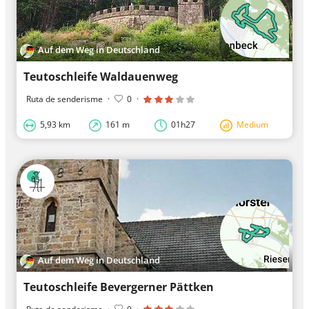
Auf dem Weg in Deutschland
Teutoschleife Waldauenweg
Ruta de senderisme
·
0
·
5,93 km
161 m
01h27
Medium
Auf dem Weg in Deutschland
Teutoschleife Bevergerner Pättken