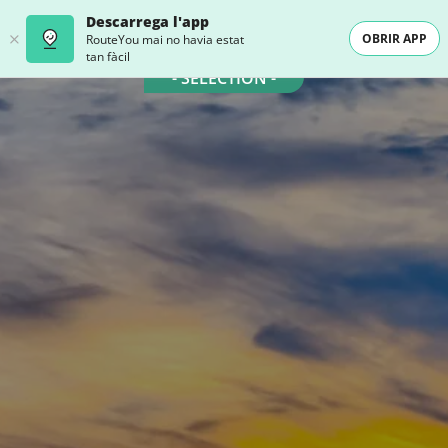
Descarrega l'app
OBRIR APP
RouteYou mai no havia estat
tan fàcil
- SELECTION -