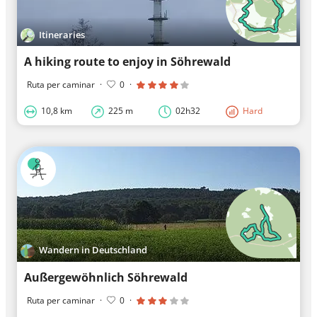
Itineraries
A hiking route to enjoy in Söhrewald
Ruta per caminar
·
0
·
10,8 km
225 m
02h32
Hard
Wandern in Deutschland
Außergewöhnlich Söhrewald
Ruta per caminar
·
0
·