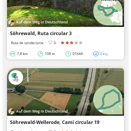
Auf dem Weg in Deutschland
Söhrewald, Ruta circular 3
Ruta de senderisme
·
0
·
7,8 km
108 m
01h44
Easy
Auf dem Weg in Deutschland
Söhrewald-Wellerode, Camí circular 19