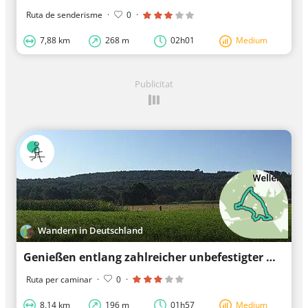
Ruta de senderisme
·
0
·
7,88 km
268 m
02h01
Medium
Publicitat
Wandern in Deutschland
Genießen entlang zahlreicher unbefestigter Wege in Söhrewald
Ruta per caminar
·
0
·
8,14 km
196 m
01h57
Medium