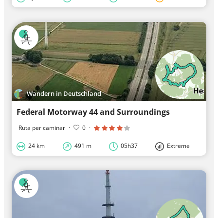
Wandern in Deutschland
Federal Motorway 44 and Surroundings
Ruta per caminar
·
0
·
24 km
491 m
05h37
Extreme