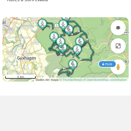
PLUS
5 km
Dades del mapa
© Thunderforest
© OpenStreetMap contributors