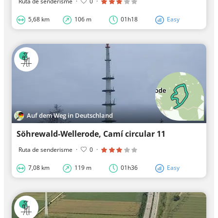
Ruta de senderisme
·
0
·
5,68 km
106 m
01h18
Easy
Auf dem Weg in Deutschland
Söhrewald-Wellerode, Camí circular 11
Ruta de senderisme
·
0
·
7,08 km
119 m
01h36
Easy