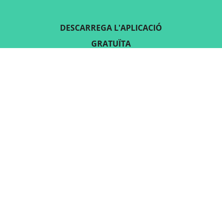
DESCARREGA L'APLICACIÓ
GRATUÏTA
SEGUEIX-NOS