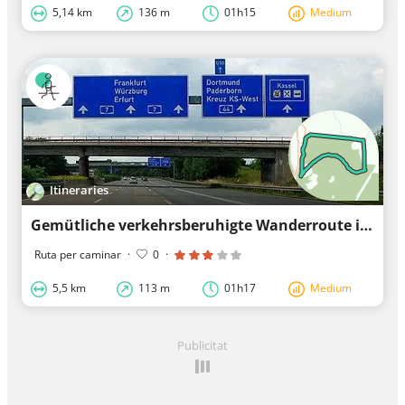
5,14 km
136 m
01h15
Medium
Itineraries
Gemütliche verkehrsberuhigte Wanderroute in Söhrewald
Ruta per caminar
·
0
·
5,5 km
113 m
01h17
Medium
Publicitat