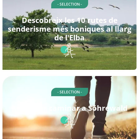
- SELECTION -
Descobreix les 10 rutes de
senderisme més boniques al llarg
de l'Elba
- SELECTION -
Rutes per caminar a Söhrewald