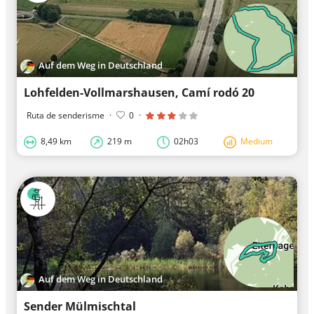
Auf dem Weg in Deutschland
Lohfelden-Vollmarshausen, Camí rodó 20
Ruta de senderisme
·
0
·
8,49 km
219 m
02h03
Medium
Auf dem Weg in Deutschland
Sender Mülmischtal