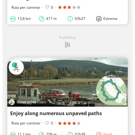
Ruta per caminar
·
0
·
13,8 km
417 m
03h27
Extreme
Publicitat
Itineraries
Enjoy along numerous unpaved paths
Ruta per caminar
·
0
·
11,1 km
258 m
02h39
Hard