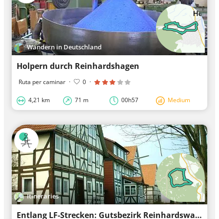
Wandern in Deutschland
Holpern durch Reinhardshagen
Ruta per caminar
·
0
·
4,21 km
71 m
00h57
Medium
Itineraries
Entlang LF-Strecken: Gutsbezirk Reinhardswald, gemeindefreies Gebiet