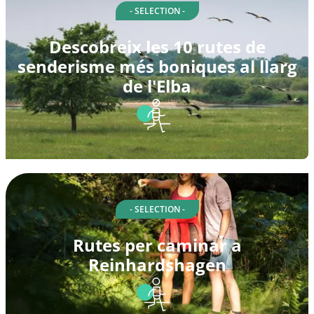
- SELECTION -
Descobreix les 10 rutes de
senderisme més boniques al llarg
de l'Elba
- SELECTION -
Rutes per caminar a
Reinhardshagen