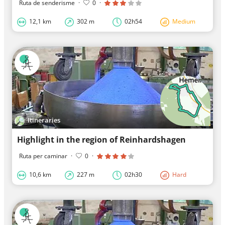
Ruta de senderisme
·
0
·
12,1 km
302 m
02h54
Medium
Itineraries
Highlight in the region of Reinhardshagen
Ruta per caminar
·
0
·
10,6 km
227 m
02h30
Hard