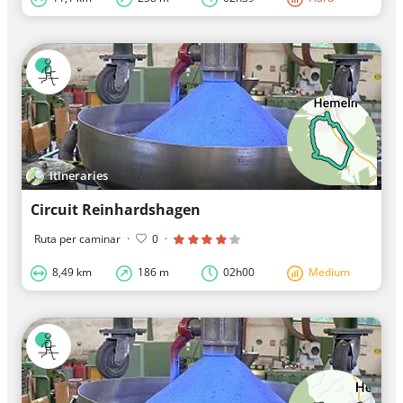
Itineraries
Circuit Reinhardshagen
Ruta per caminar
·
0
·
8,49 km
186 m
02h00
Medium