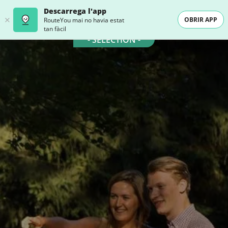
Descarrega l'app
OBRIR APP
RouteYou mai no havia estat
tan fàcil
- SELECTION -