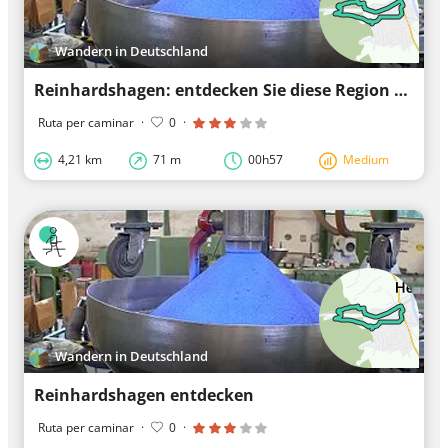
Wandern in Deutschland
Reinhardshagen: entdecken Sie diese Region entlang der schönsten Wege
Ruta per caminar
·
0
·
4,21 km
71 m
00h57
Medium
Wandern in Deutschland
Reinhardshagen entdecken
Ruta per caminar
·
0
·