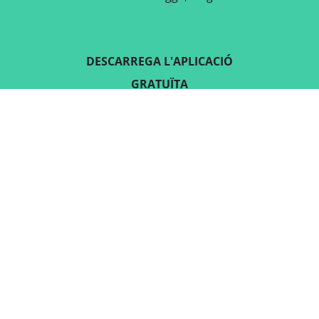
DESCARREGA L'APLICACIÓ
GRATUÏTA
SEGUEIX-NOS