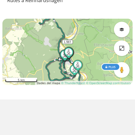
Rutes a Reinhardshagen
PLUS
5 km
Dades del mapa
© Thunderforest
© OpenStreetMap contributors