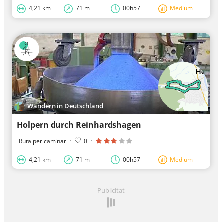
4,21 km
71 m
00h57
Medium
Wandern in Deutschland
Holpern durch Reinhardshagen
Ruta per caminar
·
0
·
4,21 km
71 m
00h57
Medium
Publicitat