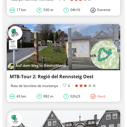
17 km
530 m
04h16
Extreme
Auf dem Weg in Deutschland
MTB-Tour 2: Regió del Rennsteig Oest
Ruta de bicicleta de muntanya
·
0
·
43 km
982 m
02h23
Hard