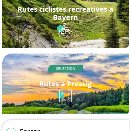
Rutes ciclistes recreatives a
Bayern
- SELECTION -
Rutes a Pressig
Cercar