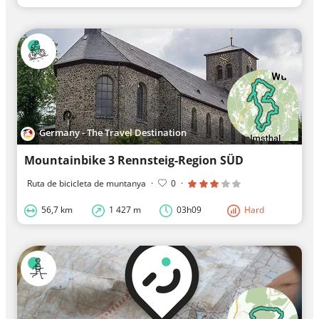
Germany - The Travel Destination
Mountainbike 3 Rennsteig-Region SÜD
Ruta de bicicleta de muntanya
·
0
·
56,7 km
1 427 m
03h09
Hard