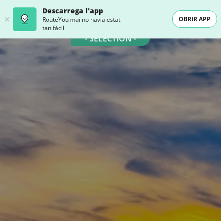
Descarrega l'app
OBRIR APP
RouteYou mai no havia estat
tan fàcil
- SELECTION -