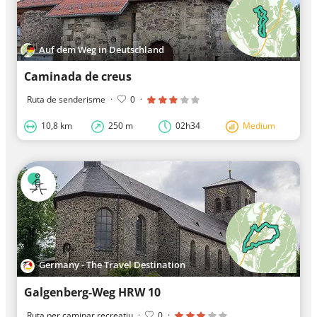
Auf dem Weg in Deutschland
Caminada de creus
Ruta de senderisme
·
0
·
10,8 km
250 m
02h34
Medium
Germany - The Travel Destination
Galgenberg-Weg HRW 10
Ruta per caminar recreatiu
·
0
·