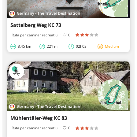
Germany - The Travel Destination
Sattelberg Weg KC 73
Ruta per caminar recreatiu
·
0
·
8,45 km
221 m
02h03
Medium
Germany - The Travel Destination
Mühlentäler-Weg KC 83
Ruta per caminar recreatiu
·
0
·