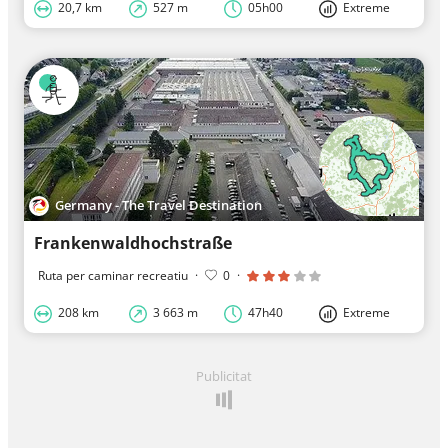
20,7 km
527 m
05h00
Extreme
Germany - The Travel Destination
Frankenwaldhochstraße
Ruta per caminar recreatiu
·
0
·
208 km
3 663 m
47h40
Extreme
Publicitat