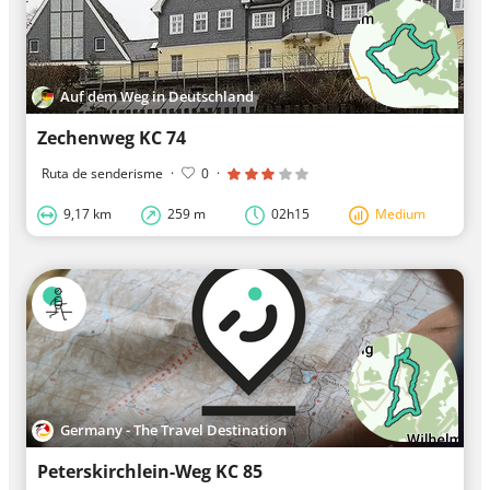
Auf dem Weg in Deutschland
Zechenweg KC 74
Ruta de senderisme
·
0
·
9,17 km
259 m
02h15
Medium
Germany - The Travel Destination
Peterskirchlein-Weg KC 85