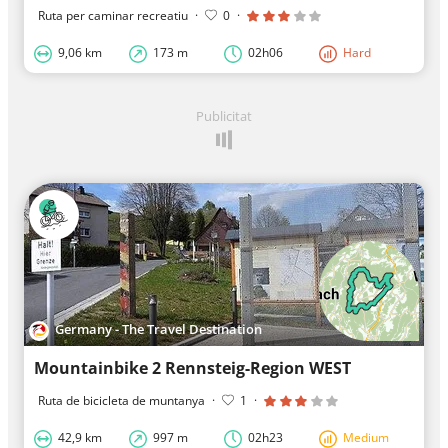
Ruta per caminar recreatiu
·
0
·
9,06 km
173 m
02h06
Hard
Publicitat
Germany - The Travel Destination
Mountainbike 2 Rennsteig-Region WEST
Ruta de bicicleta de muntanya
·
1
·
42,9 km
997 m
02h23
Medium