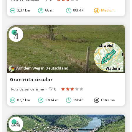
3,37 km
66 m
00h47
Medium
Auf dem Weg in Deutschland
Gran ruta circular
Ruta de senderisme
·
0
·
82,7 km
1 934 m
19h45
Extreme