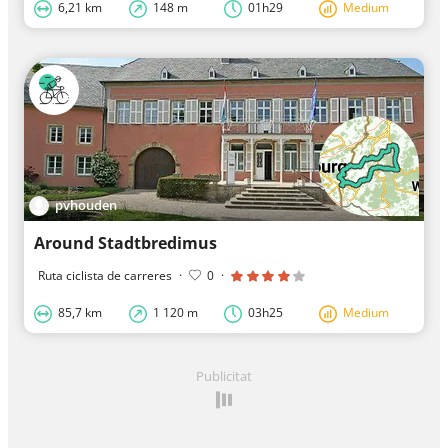
6,21 km
148 m
01h29
Medium
pvhouden
Around Stadtbredimus
Ruta ciclista de carreres
·
0
·
85,7 km
1 120 m
03h25
Medium
Publicitat