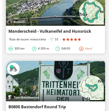
Bomoto
Manderscheid - Vulkaneifel and Hunsrück
Ruta de tourer motocicleta
·
53
·
300 km
4 309 m
04h59
Hard
Tom Boudewijns
B0800 Bastendorf Round Trip