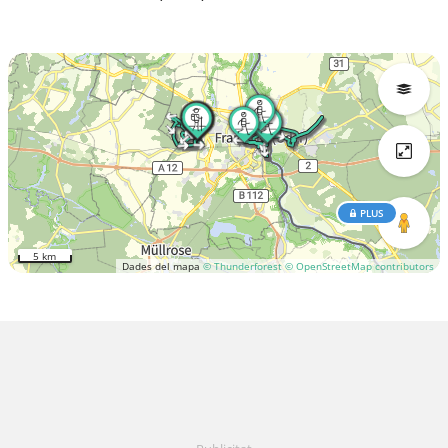
PLUS
5 km
Dades del mapa
© Thunderforest
© OpenStreetMap contributors