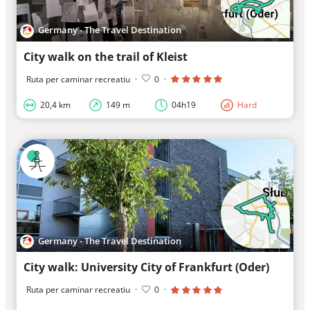
Germany - The Travel Destination
City walk on the trail of Kleist
Ruta per caminar recreatiu
·
0
·
20,4 km
149 m
04h19
Hard
Germany - The Travel Destination
City walk: University City of Frankfurt (Oder)
Ruta per caminar recreatiu
·
0
·