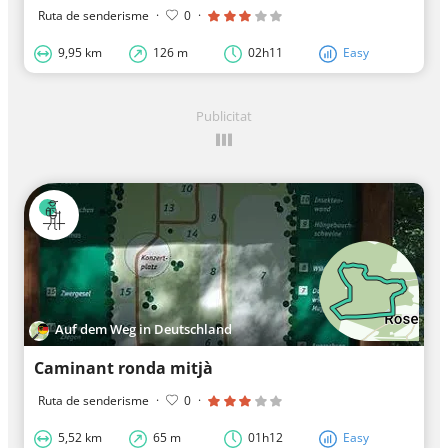
Ruta de senderisme
·
0
·
9,95 km
126 m
02h11
Easy
Publicitat
Auf dem Weg in Deutschland
Caminant ronda mitjà
Ruta de senderisme
·
0
·
5,52 km
65 m
01h12
Easy