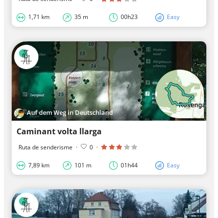
1,71 km
35 m
00h23
Easy
Auf dem Weg in Deutschland
Caminant volta llarga
Ruta de senderisme
·
0
·
7,89 km
101 m
01h44
Easy