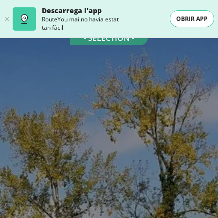
Descarrega l'app
OBRIR APP
RouteYou mai no havia estat
tan fàcil
- SELECTION -