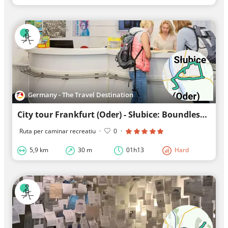
Germany - The Travel Destination
City tour Frankfurt (Oder) - Słubice: Boundlessly beautiful
Ruta per caminar recreatiu
·
0
·
5,9 km
30 m
01h13
Hard