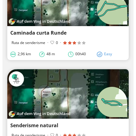
Auf dem Weg in Deutschland
Caminada curta Runde
Ruta de senderisme
·
0
·
2,96 km
48 m
00h40
Easy
Auf dem Weg in Deutschland
Senderisme natural
Ruta de senderisme
·
0
·