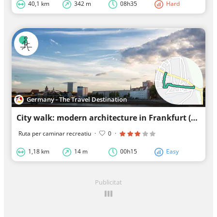
40,1 km
342 m
08h35
Hard
Germany - The Travel Destination
City walk: modern architecture in Frankfurt (Oder)
Ruta per caminar recreatiu
·
0
·
1,18 km
14 m
00h15
Easy
Publicitat