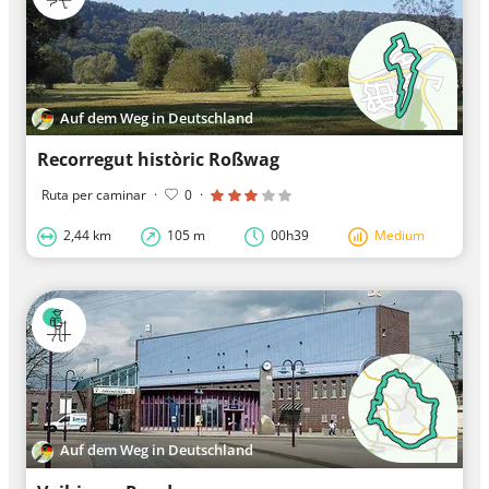
Auf dem Weg in Deutschland
Recorregut històric Roßwag
Ruta per caminar
·
0
·
2,44 km
105 m
00h39
Medium
Auf dem Weg in Deutschland