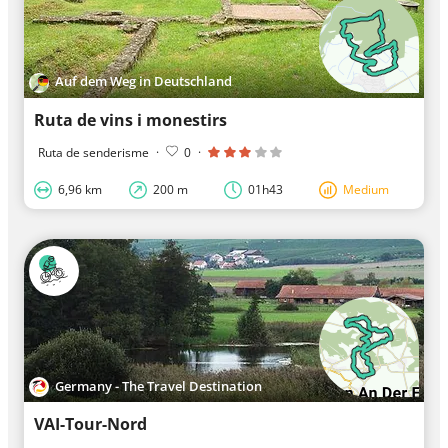
Auf dem Weg in Deutschland
Ruta de vins i monestirs
Ruta de senderisme
·
0
·
6,96 km
200 m
01h43
Medium
Germany - The Travel Destination
VAI-Tour-Nord