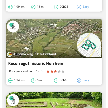
1,99 km
18 m
00h25
Easy
Auf dem Weg in Deutschland
Recorregut històric Horrheim
Ruta per caminar
·
0
·
1,34 km
6 m
00h16
Easy