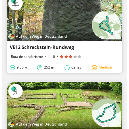
Auf dem Weg in Deutschland
VE12 Schreckstein-Rundweg
Ruta de senderisme
·
0
·
9,86 km
252 m
02h23
Medium
Auf dem Weg in Deutschland