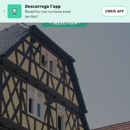
Descarrega l'app
OBRIR APP
RouteYou mai no havia estat
tan fàcil
- SELECTION -