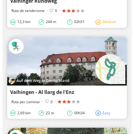
Vaihinger Rundweg
Ruta de senderisme
·
0
·
12,3 km
244 m
02h51
Medium
Auf dem Weg in Deutschland
Vaihingen - Al llarg de l'Enz
Ruta per caminar
·
0
·
2,69 km
22 m
00h34
Easy