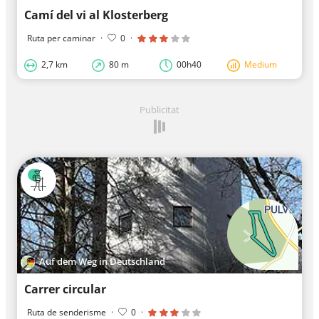
Camí del vi al Klosterberg
Ruta per caminar
·
0
·
2,7 km
80 m
00h40
Medium
Publicitat
Auf dem Weg in Deutschland
Carrer circular
Ruta de senderisme
·
0
·