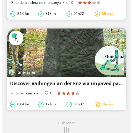
Ruta de bicicleta de muntanya
·
0
·
24,6 km
318 m
01h22
Medium
Itineraries
Discover Vaihingen an der Enz via unpaved paths.
Ruta per caminar
·
0
·
6,64 km
174 m
01h37
Medium
Publicitat