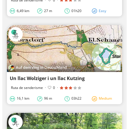
Ruta de senderisme
·
0
·
6,49 km
27 m
01h20
Easy
Auf dem Weg in Deutschland
Un llac Wolziger i un llac Kutzing
Ruta de senderisme
·
0
·
16,1 km
96 m
03h22
Medium