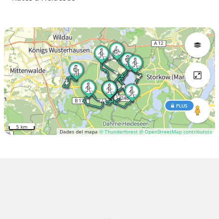
PLUS
5 km
Dades del mapa
© Thunderforest
© OpenStreetMap contributors