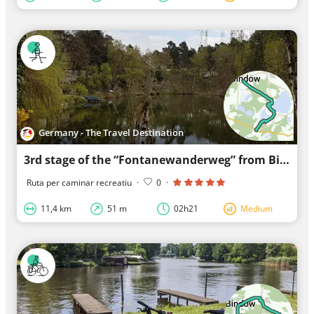
Germany - The Travel Destination
3rd stage of the “Fontanewanderweg” from Bindow to Prieros
Ruta per caminar recreatiu
·
0
·
11,4 km
51 m
02h21
Medium