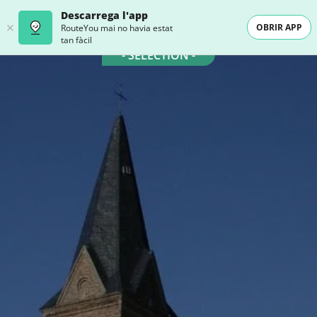
Descarrega l'app
OBRIR APP
RouteYou mai no havia estat
tan fàcil
- SELECTION -