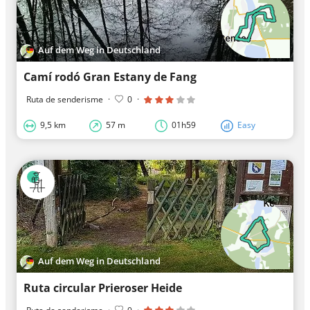
Auf dem Weg in Deutschland
Camí rodó Gran Estany de Fang
Ruta de senderisme
·
0
·
9,5 km
57 m
01h59
Easy
Auf dem Weg in Deutschland
Ruta circular Prieroser Heide