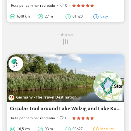
Ruta per caminar recreatiu
·
0
·
6,48 km
27 m
01h20
Easy
Publicitat
Germany - The Travel Destination
Circular trail around Lake Wolzig and Lake Kutzingsee
Ruta per caminar recreatiu
·
0
·
16,5 km
93 m
03h27
Medium