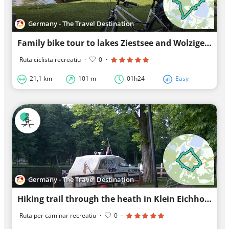
Germany - The Travel Destination
Family bike tour to lakes Ziestsee and Wolziger See
Ruta ciclista recreatiu
·
0
·
21,1 km
101 m
01h24
Easy
Germany - The Travel Destination
Hiking trail through the heath in Klein Eichholz and Prieros
Ruta per caminar recreatiu
·
0
·