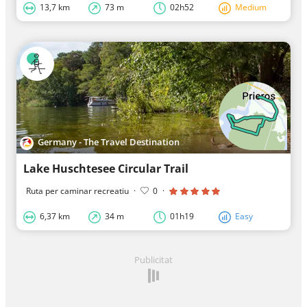
13,7 km
73 m
02h52
Medium
Germany - The Travel Destination
Lake Huschtesee Circular Trail
Ruta per caminar recreatiu
·
0
·
6,37 km
34 m
01h19
Easy
Publicitat