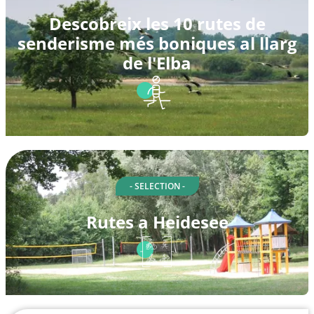
Descobreix les 10 rutes de
senderisme més boniques al llarg
de l'Elba
- SELECTION -
Rutes a Heidesee