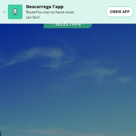
Descarrega l'app
OBRIR APP
RouteYou mai no havia estat
tan fàcil
- SELECTION -