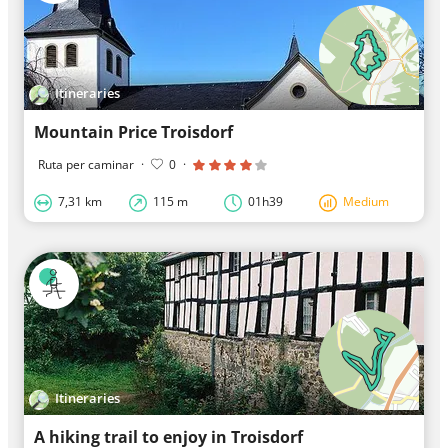
Itineraries
Mountain Price Troisdorf
Ruta per caminar
·
0
·
7,31 km
115 m
01h39
Medium
Itineraries
A hiking trail to enjoy in Troisdorf