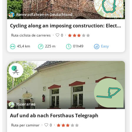
Rennradfahren in Deutschland
Cycling along an imposing construction: Electoral Palace
Ruta ciclista de carreres
·
0
·
45,4 km
225 m
01h49
Easy
Itineraries
Auf und ab nach Forsthaus Telegraph
Ruta per caminar
·
0
·