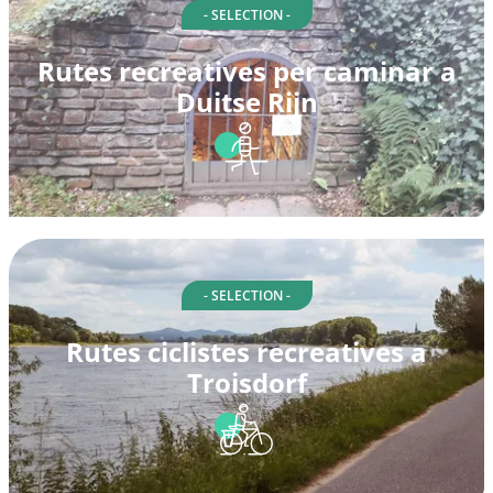
- SELECTION -
Rutes recreatives per caminar a
Duitse Rijn
- SELECTION -
Rutes ciclistes recreatives a
Troisdorf