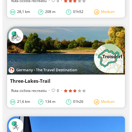
Ruta ciclista recreatiu
·
0
·
28,1 km
208 m
01h52
Medium
Germany - The Travel Destination
Three-Lakes-Trail
Ruta ciclista recreatiu
·
0
·
21,6 km
134 m
01h26
Medium