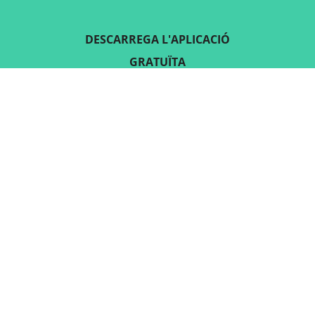
DESCARREGA L'APLICACIÓ
GRATUÏTA
SEGUEIX-NOS