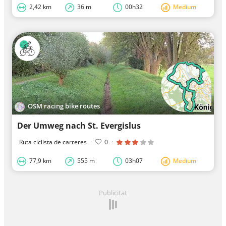
2,42 km
36 m
00h32
Medium
OSM racing bike routes
Der Umweg nach St. Evergislus
Ruta ciclista de carreres
·
0
·
77,9 km
555 m
03h07
Medium
Publicitat