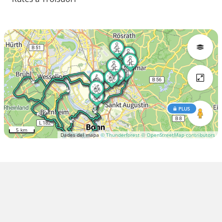
PLUS
5 km
Dades del mapa
© Thunderforest
© OpenStreetMap contributors