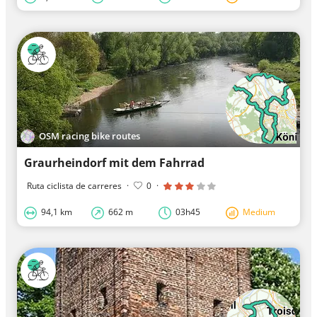
OSM racing bike routes
Graurheindorf mit dem Fahrrad
Ruta ciclista de carreres
·
0
·
94,1 km
662 m
03h45
Medium