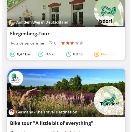
Auf dem Weg in Deutschland
Fliegenberg-Tour
Ruta de senderisme
·
0
·
8,47 km
169 m
01h58
Medium
Germany - The Travel Destination
Bike tour "A little bit of everything"