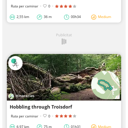
Ruta per caminar
·
0
·
2,55 km
36 m
00h34
Medium
Publicitat
Itineraries
Hobbling through Troisdorf
Ruta per caminar
·
0
·
6,97 km
75 m
01h31
Medium