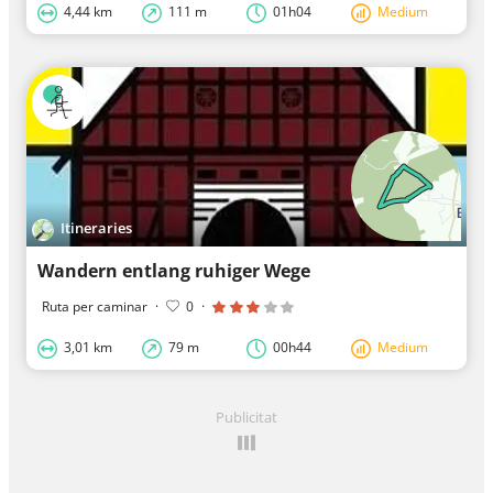
4,44 km
111 m
01h04
Medium
Itineraries
Wandern entlang ruhiger Wege
Ruta per caminar
·
0
·
3,01 km
79 m
00h44
Medium
Publicitat