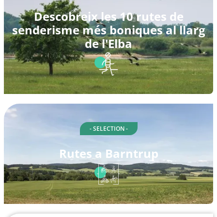
Descobreix les 10 rutes de
senderisme més boniques al llarg
de l'Elba
- SELECTION -
Rutes a Barntrup