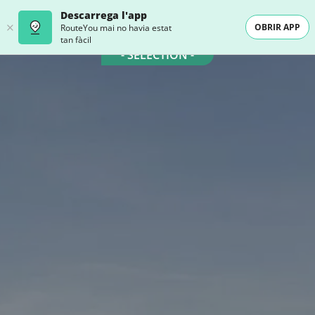
Descarrega l'app
OBRIR APP
RouteYou mai no havia estat
tan fàcil
- SELECTION -