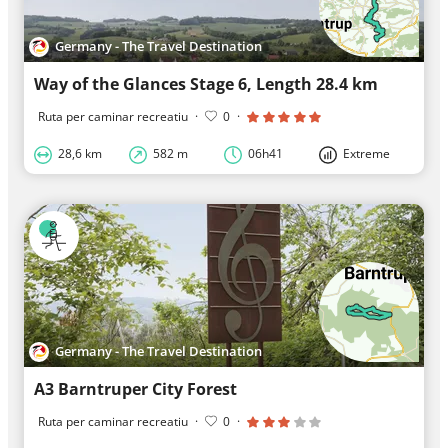
Germany - The Travel Destination
Way of the Glances Stage 6, Length 28.4 km
Ruta per caminar recreatiu
·
0
·
28,6 km
582 m
06h41
Extreme
Germany - The Travel Destination
A3 Barntruper City Forest
Ruta per caminar recreatiu
·
0
·