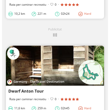
Ruta per caminar recreatiu
·
0
·
10,2 km
221 m
02h24
Hard
Publicitat
Germany - The Travel Destination
Dwarf Anton Tour
Ruta per caminar recreatiu
·
0
·
11,6 km
259 m
02h45
Hard