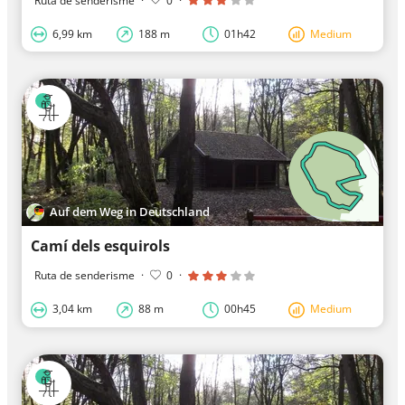
Ruta de senderisme
·
0
·
6,99 km
188 m
01h42
Medium
Auf dem Weg in Deutschland
Camí dels esquirols
Ruta de senderisme
·
0
·
3,04 km
88 m
00h45
Medium