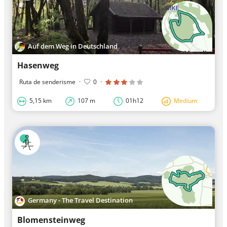
Auf dem Weg in Deutschland
Hasenweg
Ruta de senderisme
·
0
·
5,15 km
107 m
01h12
Medium
Germany - The Travel Destination
Blomensteinweg