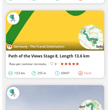
Germany - The Travel Destination
Path of the Views Stage 8, Length 13.6 km
Ruta per caminar recreatiu
·
0
·
13,5 km
255 m
03h07
Hard