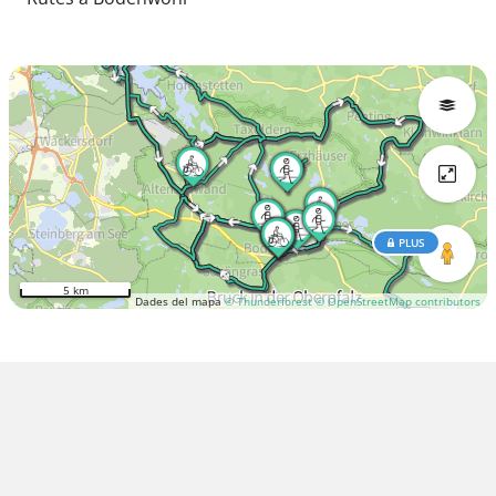
PLUS
5 km
Dades del mapa
© Thunderforest
© OpenStreetMap contributors