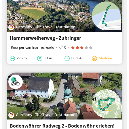
Germany - The Travel Destination
Hammerweiherweg - Zubringer
Ruta per caminar recreatiu
·
0
·
276 m
13 m
00h04
Medium
Germany - The Travel Destination
Bodenwöhrer Radweg 2 - Bodenwöhr erleben!