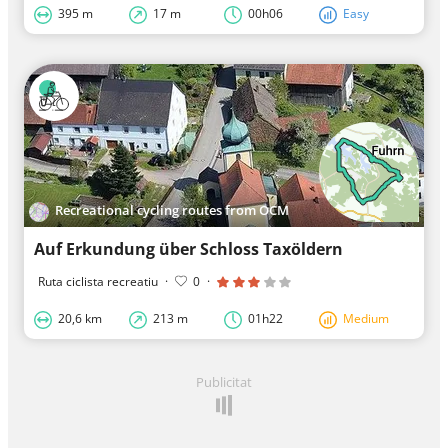
395 m
17 m
00h06
Easy
Recreational cycling routes from OCM
Auf Erkundung über Schloss Taxöldern
Ruta ciclista recreatiu
·
0
·
20,6 km
213 m
01h22
Medium
Publicitat