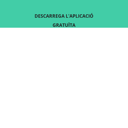
DESCARREGA L'APLICACIÓ
GRATUÏTA
SEGUEIX-NOS