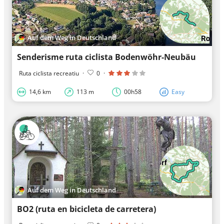
Auf dem Weg in Deutschland
Senderisme ruta ciclista Bodenwöhr-Neubäu
Ruta ciclista recreatiu
·
0
·
14,6 km
113 m
00h58
Easy
Auf dem Weg in Deutschland
BO2 (ruta en bicicleta de carretera)