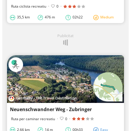
Ruta ciclista recreatiu
·
0
·
35,5 km
476 m
02h22
Medium
Publicitat
Germany - The Travel Destination
Neuenschwandner Weg - Zubringer
Ruta per caminar recreatiu
·
0
·
2,66 km
14 m
00h33
Easy