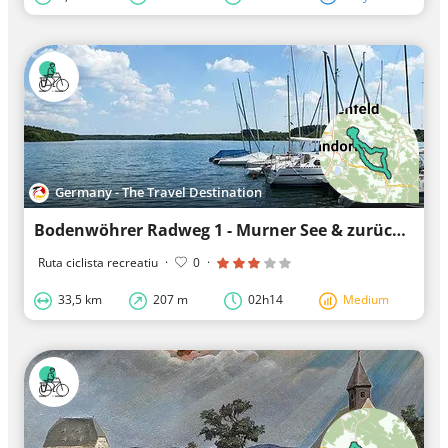
Germany - The Travel Destination
Bodenwöhrer Radweg 1 - Murner See & zurück!
Ruta ciclista recreatiu
·
0
·
33,5 km
207 m
02h14
Medium