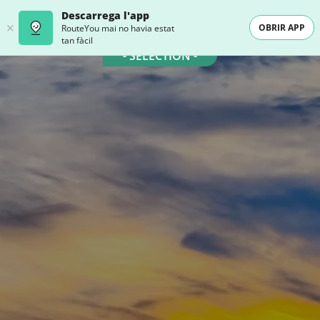
Descarrega l'app
OBRIR APP
RouteYou mai no havia estat
tan fàcil
- SELECTION -