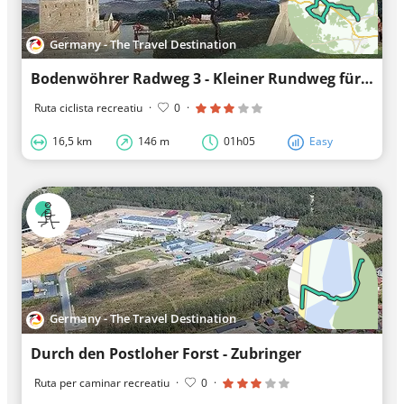
Germany - The Travel Destination
Bodenwöhrer Radweg 3 - Kleiner Rundweg für zwischendurch!
Ruta ciclista recreatiu
·
0
·
16,5 km
146 m
01h05
Easy
Germany - The Travel Destination
Durch den Postloher Forst - Zubringer
Ruta per caminar recreatiu
·
0
·