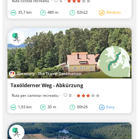
Ruta ciclista recreatiu
·
0
·
35,7 km
480 m
02h22
Medium
Germany - The Travel Destination
Taxölderner Weg - Abkürzung
Ruta per caminar recreatiu
·
0
·
1,93 km
30 m
00h26
Easy