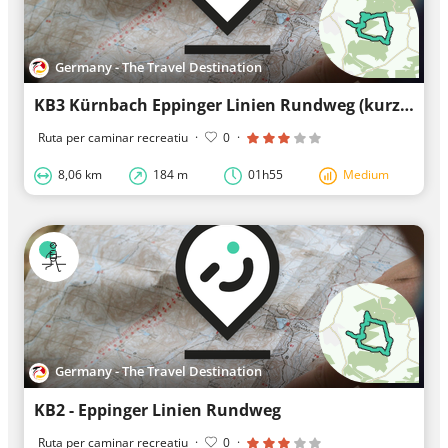
Germany - The Travel Destination
KB3 Kürnbach Eppinger Linien Rundweg (kurz) #Schwarzrieslingdorf
Ruta per caminar recreatiu
·
0
·
8,06 km
184 m
01h55
Medium
Germany - The Travel Destination
KB2 - Eppinger Linien Rundweg
Ruta per caminar recreatiu
·
0
·