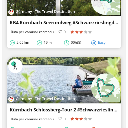
Germany - The Travel Destination
KB4 Kürnbach Seerundweg #Schwarzrieslingdorf
Ruta per caminar recreatiu
·
0
·
2,65 km
19 m
00h33
Easy
Germany - The Travel Destination
Kürnbach Schlossberg-Tour 2 #Schwarzrieslingdorf
Ruta per caminar recreatiu
·
0
·