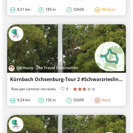
8,51 km
185 m
02h00
Medium
Germany - The Travel Destination
Kürnbach Ochsenburg-Tour 2 #Schwarzrieslingdorf
Ruta per caminar recreatiu
·
0
·
9,24 km
156 m
02h06
Hard