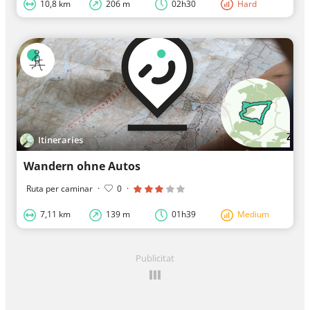
10,8 km
206 m
02h30
Hard
Itineraries
Wandern ohne Autos
Ruta per caminar
·
0
·
7,11 km
139 m
01h39
Medium
Publicitat