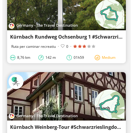
Germany - The Travel Destination
Kürnbach Rundweg Ochsenburg 1 #Schwarzrieslingdorf
Ruta per caminar recreatiu
·
0
·
8,76 km
142 m
01h59
Medium
Germany - The Travel Destination
Kürnbach Weinberg-Tour #Schwarzrieslingdorf