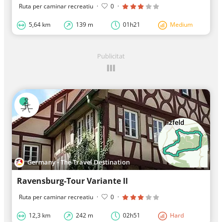
Ruta per caminar recreatiu
·
0
·
5,64 km
139 m
01h21
Medium
Publicitat
Germany - The Travel Destination
Ravensburg-Tour Variante II
Ruta per caminar recreatiu
·
0
·
12,3 km
242 m
02h51
Hard