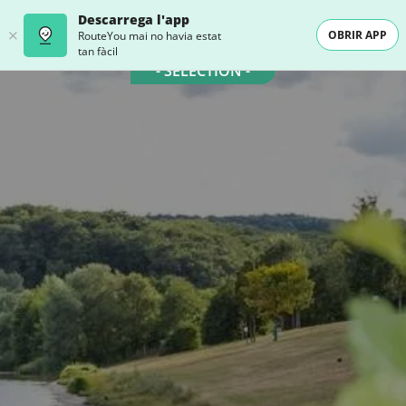
Descarrega l'app
OBRIR APP
RouteYou mai no havia estat
tan fàcil
- SELECTION -