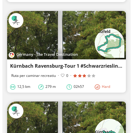
Germany - The Travel Destination
Kürnbach Ravensburg-Tour 1 #Schwarzrieslingdorf
Ruta per caminar recreatiu
·
0
·
12,5 km
279 m
02h57
Hard