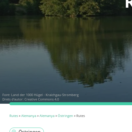
Font:
Land der 1000 Hügel - Kraichgau-Stromberg
Drets d'autor: Creative Commons 4.0
Rutes
»
Alemanya
»
Alemanya
»
Östringen
» Rutes