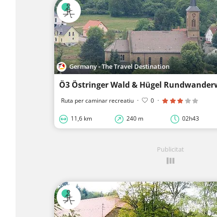
Germany - The Travel Destination
Ö3 Östringer Wald & Hügel Rundwander
Ruta per caminar recreatiu
·
0
·
11,6 km
240 m
02h43
Publicitat