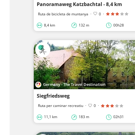
Panoramaweg Katzbachtal - 8,4 km
Ruta de bicicleta de muntanya
·
0
·
8,4 km
132 m
00h28
Germany - The Travel Destination
Siegfriedsweg
Ruta per caminar recreatiu
·
0
·
11,1 km
183 m
02h31