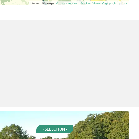
Dades del mapa
© Thunderforest
© OpenStreetMap contributors
- SELECTION -