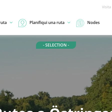
Visita
ruta
Planifiqui una ruta
Nodes
- SELECTION -