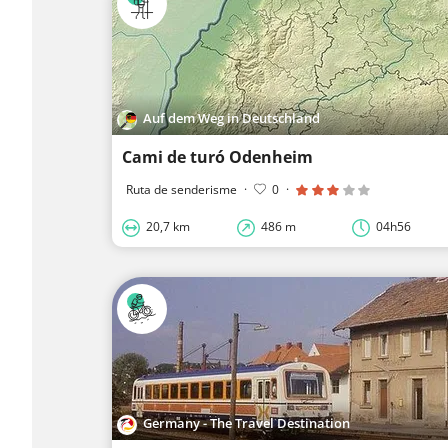
Auf dem Weg in Deutschland
Cami de turó Odenheim
Ruta de senderisme
·
0
·
20,7 km
486 m
04h56
Germany - The Travel Destination