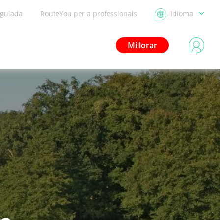
 guiada
RouteYou per a professionals
Idioma
Millorar