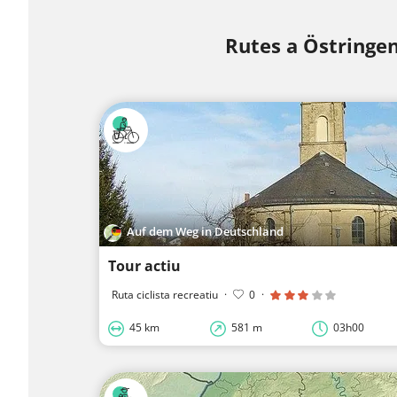
Rutes a Östringe
Auf dem Weg in Deutschland
Tour actiu
Ruta ciclista recreatiu
·
0
·
45 km
581 m
03h00