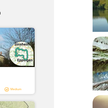
n
Medium