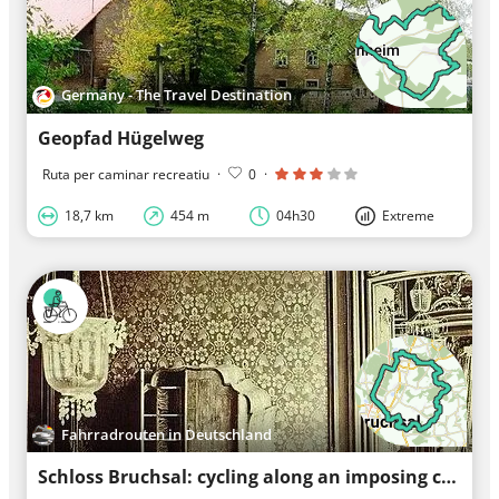
Germany - The Travel Destination
Geopfad Hügelweg
Ruta per caminar recreatiu
·
0
·
18,7 km
454 m
04h30
Extreme
Fahrradrouten in Deutschland
Schloss Bruchsal: cycling along an imposing construction