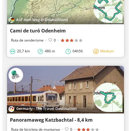
Auf dem Weg in Deutschland
Cami de turó Odenheim
Ruta de senderisme
·
0
·
20,7 km
486 m
04h56
Medium
Germany - The Travel Destination
Panoramaweg Katzbachtal - 8,4 km
Ruta de bicicleta de muntanya
·
0
·