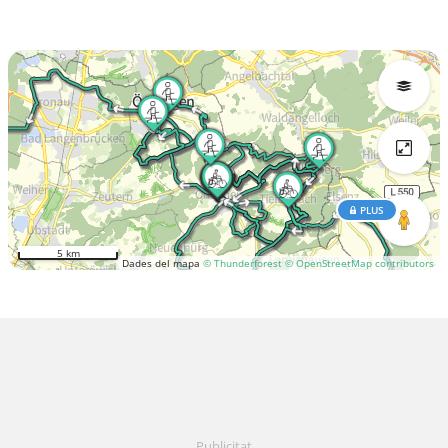
PLUS
5 km
Dades del mapa
© Thunderforest
© OpenStreetMap contributors
Publicitat