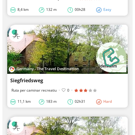
8,4 km
132 m
00h28
Easy
Germany - The Travel Destination
Siegfriedsweg
Ruta per caminar recreatiu
·
0
·
11,1 km
183 m
02h31
Hard