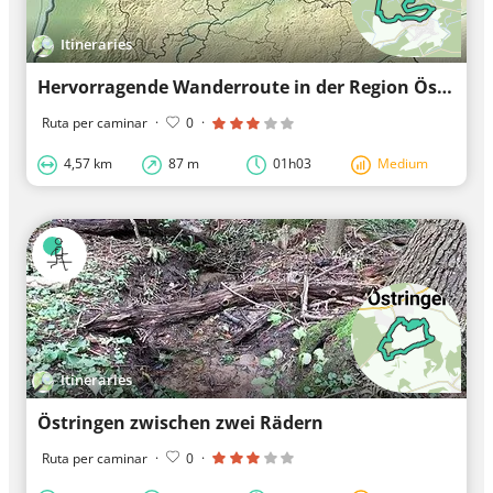
Itineraries
Hervorragende Wanderroute in der Region Östringen
Ruta per caminar
·
0
·
4,57 km
87 m
01h03
Medium
Itineraries
Östringen zwischen zwei Rädern
Ruta per caminar
·
0
·