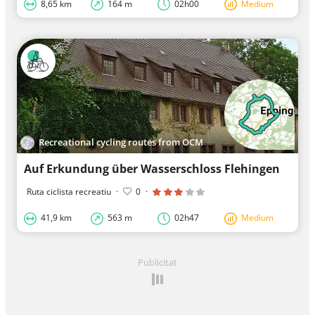
8,65 km
164 m
02h00
Medium
Recreational cycling routes from OCM
Auf Erkundung über Wasserschloss Flehingen
Ruta ciclista recreatiu
·
0
·
41,9 km
563 m
02h47
Medium
Publicitat