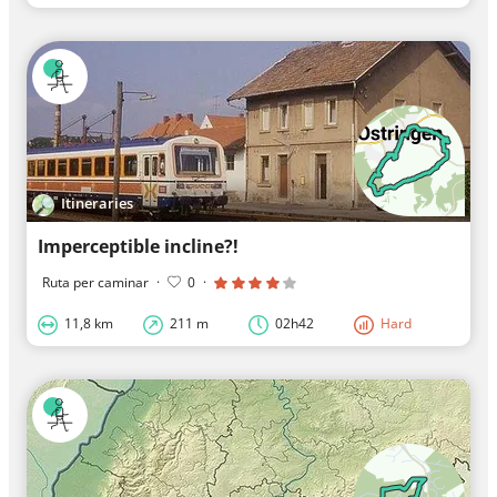
Itineraries
Imperceptible incline?!
Ruta per caminar
·
0
·
11,8 km
211 m
02h42
Hard