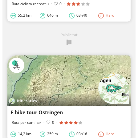
Ruta ciclista recreatiu
·
0
·
55,2 km
646 m
03h40
Hard
Publicitat
Itineraries
E-bike tour Östringen
Ruta per caminar
·
0
·
14,2 km
259 m
03h16
Hard