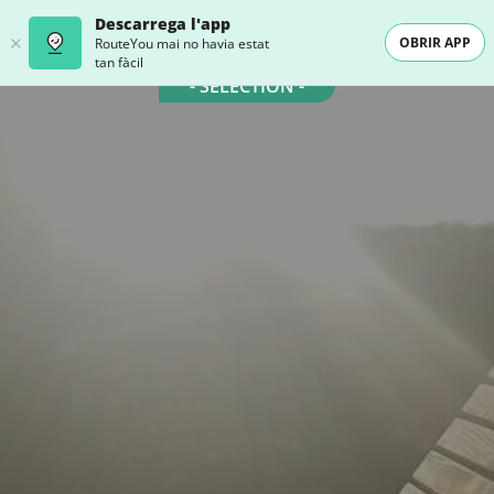
Descarrega l'app
OBRIR APP
RouteYou mai no havia estat
tan fàcil
- SELECTION -