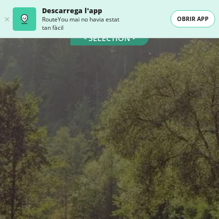
Descarrega l'app
OBRIR APP
RouteYou mai no havia estat
tan fàcil
- SELECTION -