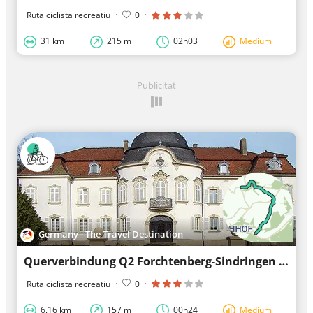
Ruta ciclista recreatiu
·
0
·
31 km
215 m
02h03
Medium
Publicitat
Germany - The Travel Destination
Querverbindung Q2 Forchtenberg-Sindringen - Jagsthausen
Ruta ciclista recreatiu
·
0
·
6,16 km
157 m
00h24
Medium