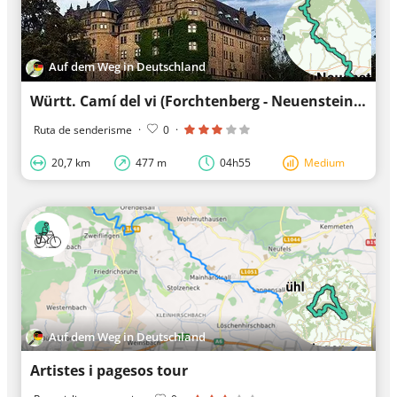
Auf dem Weg in Deutschland
Württ. Camí del vi (Forchtenberg - Neuenstein)
Ruta de senderisme
·
0
·
20,7 km
477 m
04h55
Medium
Auf dem Weg in Deutschland
Artistes i pagesos tour