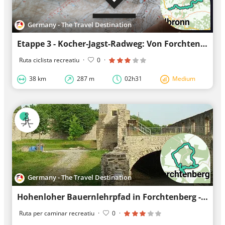
Germany - The Travel Destination
Etappe 3 - Kocher-Jagst-Radweg: Von Forchtenberg bis Bad Friedrichshall – Durchs Heilbronner Land
Ruta ciclista recreatiu
·
0
·
38 km
287 m
02h31
Medium
Germany - The Travel Destination
Hohenloher Bauernlehrpfad in Forchtenberg - das Original!
Ruta per caminar recreatiu
·
0
·