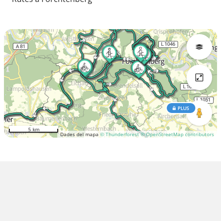
PLUS
5 km
Dades del mapa
© Thunderforest
© OpenStreetMap contributors