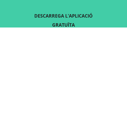
DESCARREGA L'APLICACIÓ
GRATUÏTA
SEGUEIX-NOS