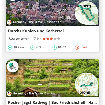
Germany - The Travel Destination
Durchs Kupfer- und Kochertal
Ruta per córrer
·
0
·
10,9 km
263 m
01h24
Hard
Germany - The Travel Destination
Kocher-Jagst-Radweg | Bad Friedrichshall - Hardthausen