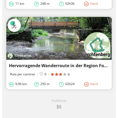
11 km
248 m
02h36
Hard
Itineraries
Hervorragende Wanderroute in der Region Forchtenberg
Ruta per caminar
·
0
·
9,96 km
250 m
02h24
Hard
Publicitat