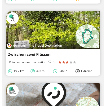
Germany - The Travel Destination
Zwischen zwei Flüssen
Ruta per caminar recreatiu
·
0
·
19,7 km
403 m
04h37
Extreme