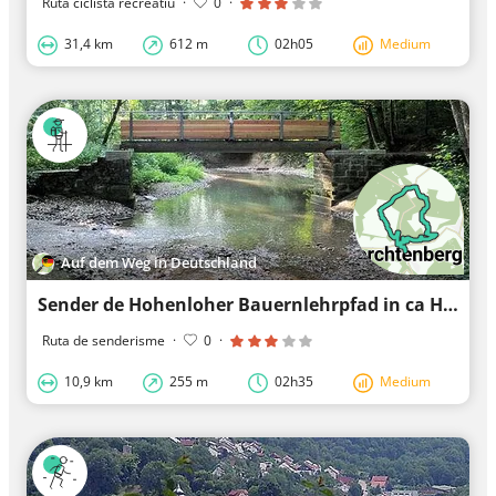
Ruta ciclista recreatiu
·
0
·
31,4 km
612 m
02h05
Medium
Auf dem Weg in Deutschland
Sender de Hohenloher Bauernlehrpfad in ca Hohenloher camí de coneixement agrícola
Ruta de senderisme
·
0
·
10,9 km
255 m
02h35
Medium