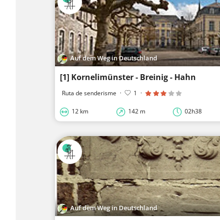
Auf dem Weg in Deutschland
[1] Kornelimünster - Breinig - Hahn
Ruta de senderisme
·
1
·
12 km
142 m
02h38
Auf dem Weg in Deutschland