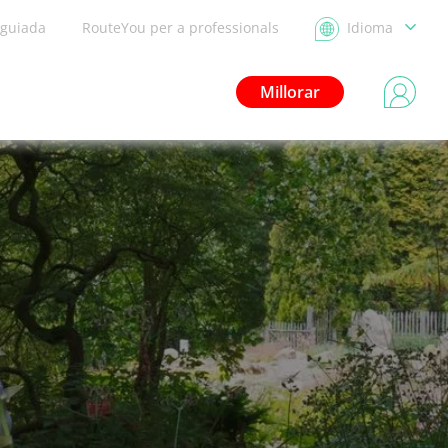
 guiada
RouteYou per a professionals
Idioma
Millorar