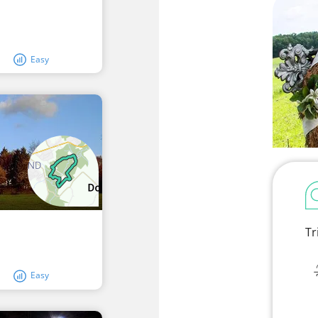
Easy
Tr
Easy