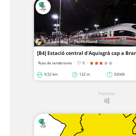
Auf dem Weg in Deutschland
[B4] Estació central d'Aquisgrà cap a Bra
Ruta de senderisme
·
0
·
9,52 km
122 m
02h06
Publicitat