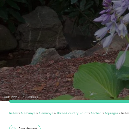
Font:
VVV Zuid-Limburg
Rutes
»
Alemanya
»
Alemanya
»
Three-Country Point
»
Aachen
»
Aquisgrà
» Rute