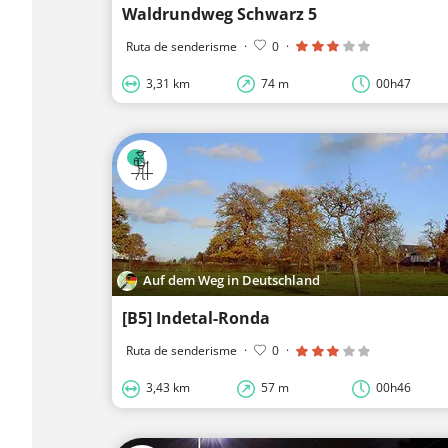
Waldrundweg Schwarz 5
Ruta de senderisme
·
0
·
3,31 km
74 m
00h47
Auf dem Weg in Deutschland
[B5] Indetal-Ronda
Ruta de senderisme
·
0
·
3,43 km
57 m
00h46