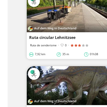
Auf dem Weg in Deutschland
Ruta circular Lehnitzsee
Ruta de senderisme
·
0
·
7,92 km
35 m
01h38
Auf dem Weg in Deutschland