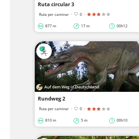
Ruta circular 3
Ruta per caminar
·
0
·
877 m
17 m
00h12
Auf dem Weg in Deutschland
Rundweg 2
Ruta per caminar
·
0
·
810 m
5 m
00h10