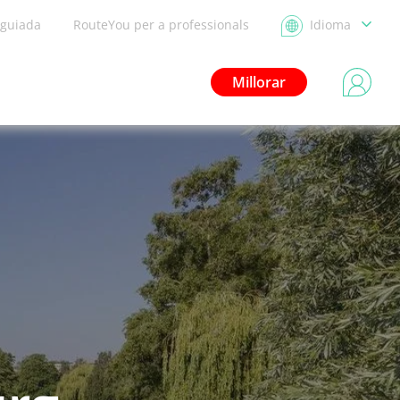
 guiada
RouteYou per a professionals
Idioma
Millorar