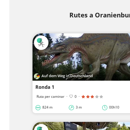
Rutes a Oranienbu
Auf dem Weg in Deutschland
Ronda 1
Ruta per caminar
·
0
·
824 m
3 m
00h10