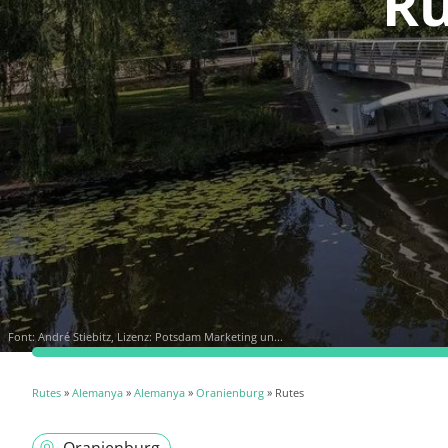
Ru
Font:
André Stiebitz, Lizenz: Potsdam Marketing un...
Rutes
»
Alemanya
»
Alemanya
»
Oranienburg
» Rutes