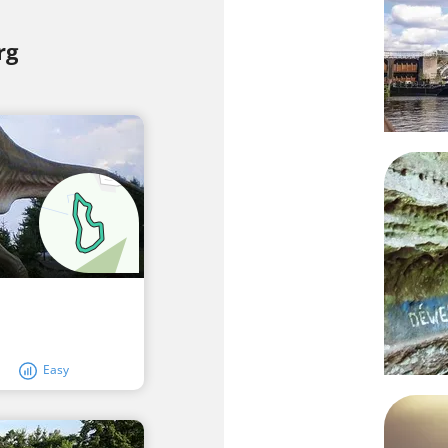
rg
Easy