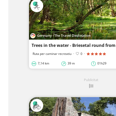
Germany - The Travel Destination
Trees in the water - Briesetal round fro
Ruta per caminar recreatiu
·
0
·
7,14 km
39 m
01h29
Publicitat