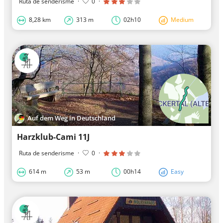
Ruta de senderisme
·
0
·
8,28 km
313 m
02h10
Medium
Auf dem Weg in Deutschland
Harzklub-Cami 11J
Ruta de senderisme
·
0
·
614 m
53 m
00h14
Easy