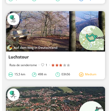
Auf dem Weg in Deutschland
Luchstour
Ruta de senderisme
·
1
·
15,5 km
498 m
03h56
Medium