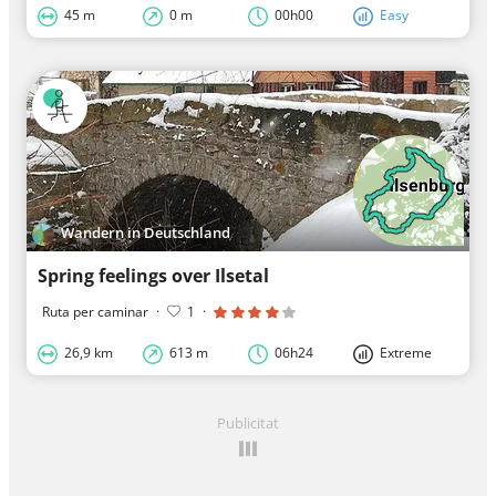
45 m
0 m
00h00
Easy
Wandern in Deutschland
Spring feelings over Ilsetal
Ruta per caminar
·
1
·
26,9 km
613 m
06h24
Extreme
Publicitat