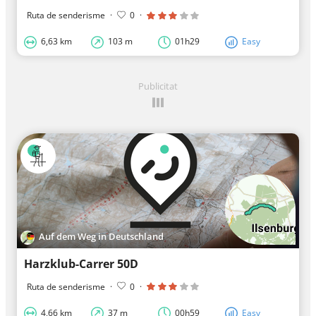
Ruta de senderisme
·
0
·
6,63 km
103 m
01h29
Easy
Publicitat
Auf dem Weg in Deutschland
Harzklub-Carrer 50D
Ruta de senderisme
·
0
·
4,66 km
37 m
00h59
Easy