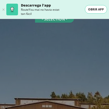
Descarrega l'app
OBRIR APP
RouteYou mai no havia estat
tan fàcil
- SELECTION -