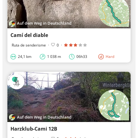
Auf dem Weg in Deutschland
Camí del diable
Ruta de senderisme
·
0
·
24,1 km
1 038 m
06h33
Hard
Auf dem Weg in Deutschland
Harzklub-Cami 12B