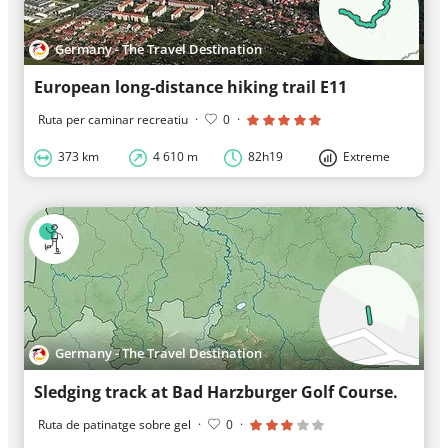
Germany - The Travel Destination
European long-distance hiking trail E11
Ruta per caminar recreatiu
·
0
·
373 km
4 610 m
82h19
Extreme
Germany - The Travel Destination
Sledging track at Bad Harzburger Golf Course.
Ruta de patinatge sobre gel
·
0
·