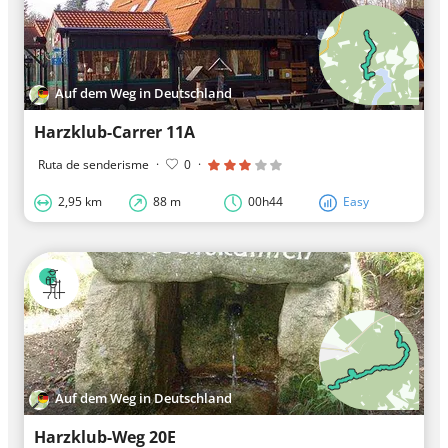
Auf dem Weg in Deutschland
Harzklub-Carrer 11A
Ruta de senderisme
·
0
·
2,95 km
88 m
00h44
Easy
Auf dem Weg in Deutschland
Harzklub-Weg 20E