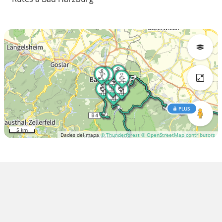
PLUS
5 km
Dades del mapa
© Thunderforest
© OpenStreetMap contributors