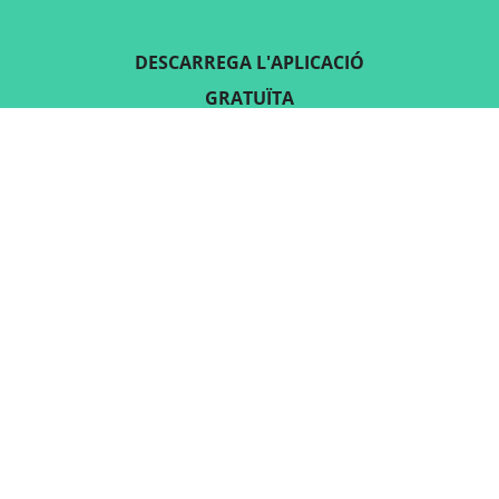
DESCARREGA L'APLICACIÓ
GRATUÏTA
SEGUEIX-NOS