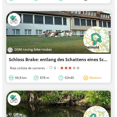
OSM racing bike routes
Schloss Brake: entlang des Schattens eines Schlosses
Ruta ciclista de carreres
·
0
·
66,8 km
878 m
02h40
Medium