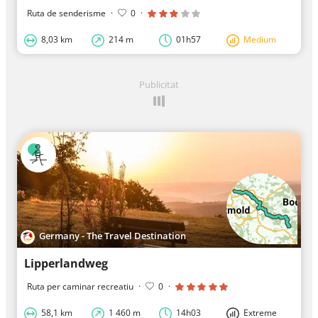
Ruta de senderisme
·
0
·
8,03 km
214 m
01h57
Medium
Publicitat
Germany - The Travel Destination
Lipperlandweg
Ruta per caminar recreatiu
·
0
·
58,1 km
1 460 m
14h03
Extreme