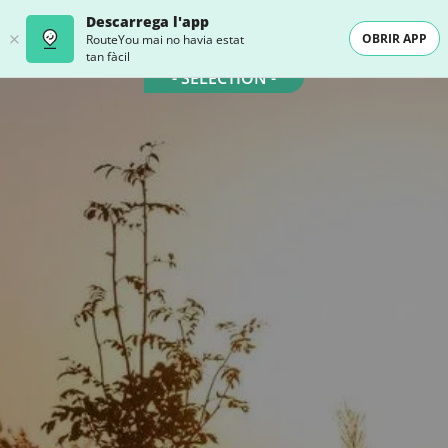
Descarrega l'app
OBRIR APP
RouteYou mai no havia estat
tan fàcil
- SELECTION -