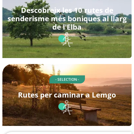
Descobreix les 10 rutes de
senderisme més boniques al llarg
de l'Elba
- SELECTION -
Rutes per caminar a Lemgo