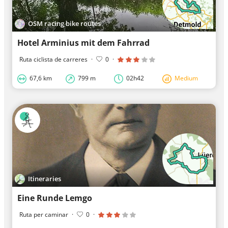
OSM racing bike routes
Hotel Arminius mit dem Fahrrad
Ruta ciclista de carreres
·
0
·
67,6 km
799 m
02h42
Medium
Itineraries
Eine Runde Lemgo
Ruta per caminar
·
0
·