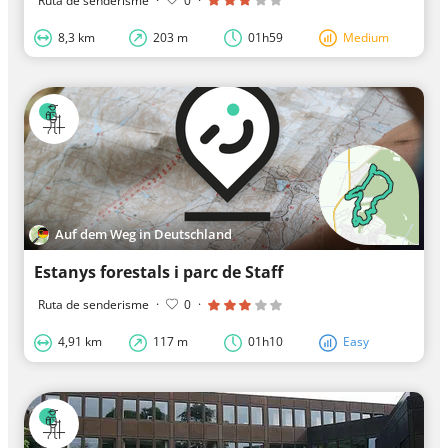
Ruta de senderisme
·
0
·
8,3 km
203 m
01h59
Medium
Auf dem Weg in Deutschland
Estanys forestals i parc de Staff
Ruta de senderisme
·
0
·
4,91 km
117 m
01h10
Easy