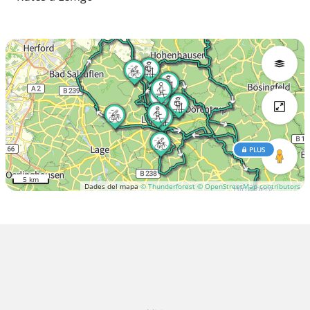
PLUS
5 km
Dades del mapa
© Thunderforest
© OpenStreetMap contributors