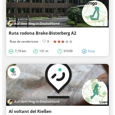
Auf dem Weg in Deutschland
Ruta rodona Brake-Bisterberg A2
Ruta de senderisme
·
0
·
7,19 km
131 m
01h39
Easy
Auf dem Weg in Deutschland
Al voltant del Rießen