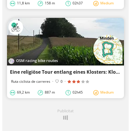
11,8 km
158 m
02h37
Medium
OSM racing bike routes
Eine religiöse Tour entlang eines Klosters: Kloster Segenstal und St. Stephanskirche
Ruta ciclista de carreres
·
0
·
69,2 km
887 m
02h45
Medium
Publicitat