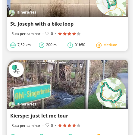
Itineraries
St. Joseph with a bike loop
Ruta per caminar
·
0
·
7,52 km
200 m
01h50
Medium
Itineraries
Kierspe: just let me tour
Ruta per caminar
·
0
·