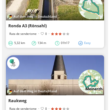
Auf dem Weg in Deutschland
Ronda A3 (Rönsahl)
Ruta de senderisme
·
0
·
5,32 km
134 m
01h17
Easy
Auf dem Weg in Deutschland
Raukweg
Ruta de senderisme
·
0
·