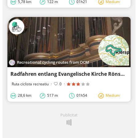
5,78 km
122 m
01h21
Medium
Recreational cycling routes from OCM
Radfahren entlang Evangelische Kirche Rönsahl
Ruta ciclista recreatiu
·
0
·
28,6 km
517 m
01h54
Medium
Publicitat