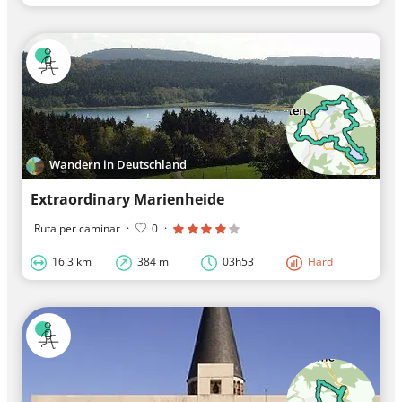
Wandern in Deutschland
Extraordinary Marienheide
Ruta per caminar
·
0
·
16,3 km
384 m
03h53
Hard