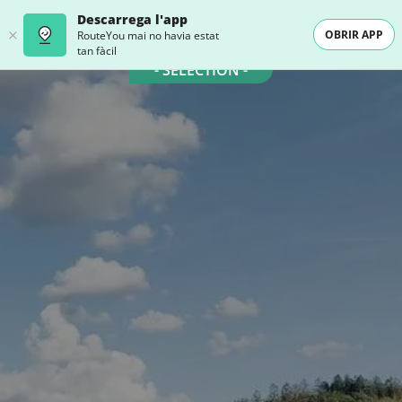
Descarrega l'app
OBRIR APP
RouteYou mai no havia estat
tan fàcil
- SELECTION -