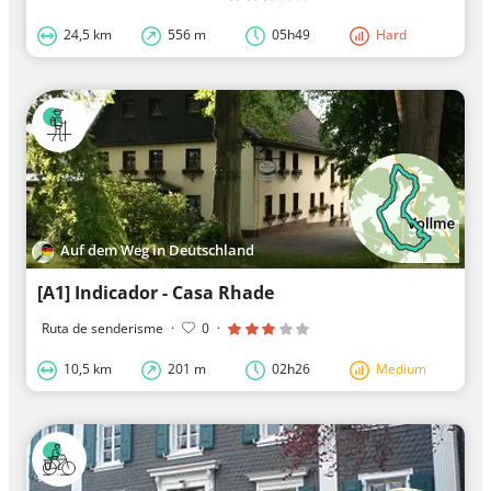
24,5 km
556 m
05h49
Hard
Auf dem Weg in Deutschland
[A1] Indicador - Casa Rhade
Ruta de senderisme
·
0
·
10,5 km
201 m
02h26
Medium