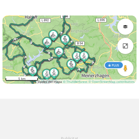
PLUS
5 km
Dades del mapa
© Thunderforest
© OpenStreetMap contributors
Publicitat