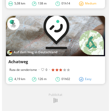
5,08 km
138 m
01h14
Medium
Auf dem Weg in Deutschland
Achatweg
Ruta de senderisme
·
0
·
4,19 km
126 m
01h02
Easy
Publicitat