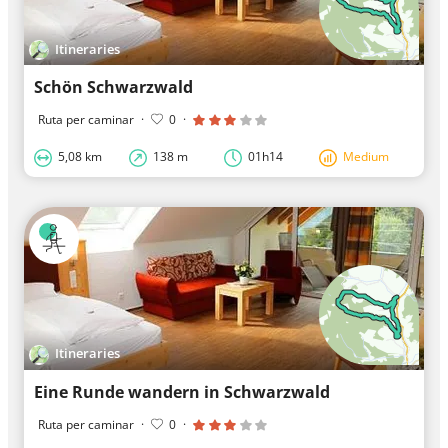
Itineraries
Schön Schwarzwald
Ruta per caminar
·
0
·
5,08 km
138 m
01h14
Medium
Itineraries
Eine Runde wandern in Schwarzwald
Ruta per caminar
·
0
·