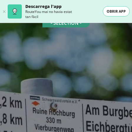
Descarrega l'app
OBRIR APP
RouteYou mai no havia estat
tan fàcil
- SELECTION -