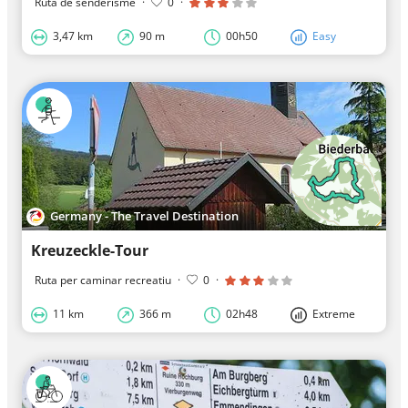
Ruta de senderisme
·
0
·
3,47 km
90 m
00h50
Easy
Germany - The Travel Destination
Kreuzeckle-Tour
Ruta per caminar recreatiu
·
0
·
11 km
366 m
02h48
Extreme