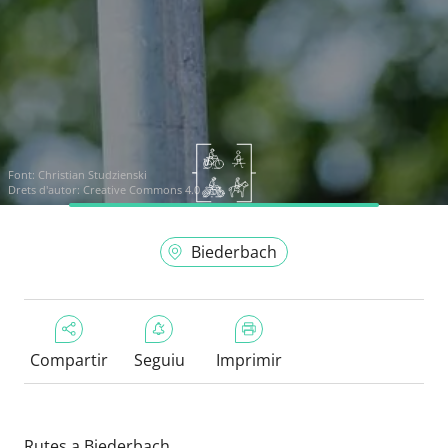
Font:
Christian Studzienski
Drets d'autor: Creative Commons 4.0
Biederbach
Compartir
Seguiu
Imprimir
Rutes a Biederbach