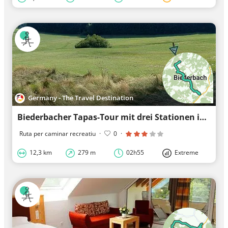
Germany - The Travel Destination
Biederbacher Tapas-Tour mit drei Stationen inkl. Frühstück
Ruta per caminar recreatiu
·
0
·
12,3 km
279 m
02h55
Extreme