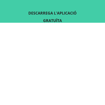
DESCARREGA L'APLICACIÓ
GRATUÏTA
SEGUEIX-NOS