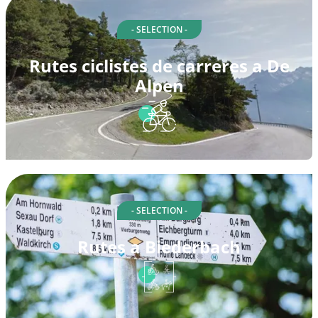
- SELECTION -
Rutes ciclistes de carreres a De
Alpen
- SELECTION -
Rutes a Biederbach