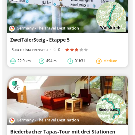
Germany - The Travel Destination
ZweiTälerSteig - Etappe 5
Ruta ciclista recreatiu
·
0
·
22,9 km
494 m
01h31
Medium
Germany - The Travel Destination
Biederbacher Tapas-Tour mit drei Stationen