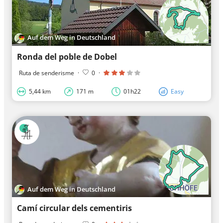
Auf dem Weg in Deutschland
Ronda del poble de Dobel
Ruta de senderisme
·
0
·
5,44 km
171 m
01h22
Easy
Auf dem Weg in Deutschland
Camí circular dels cementiris