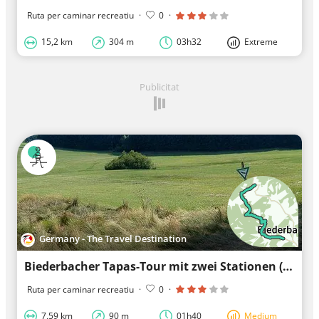
Ruta per caminar recreatiu
·
0
·
15,2 km
304 m
03h32
Extreme
Publicitat
Germany - The Travel Destination
Biederbacher Tapas-Tour mit zwei Stationen (1)
Ruta per caminar recreatiu
·
0
·
7,59 km
90 m
01h40
Medium