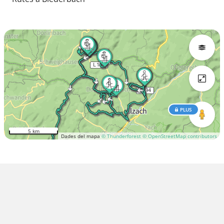
PLUS
5 km
Dades del mapa
© Thunderforest
© OpenStreetMap contributors