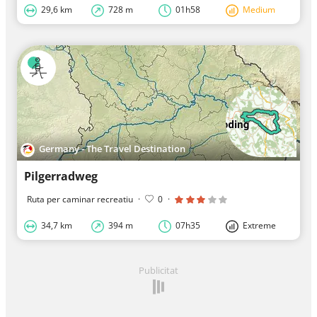
29,6 km
728 m
01h58
Medium
Germany - The Travel Destination
Pilgerradweg
Ruta per caminar recreatiu
·
0
·
34,7 km
394 m
07h35
Extreme
Publicitat