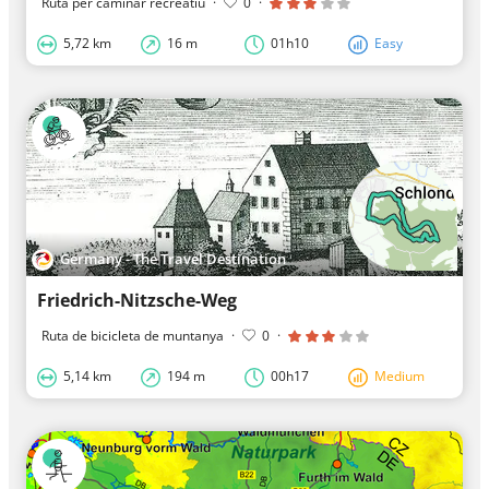
Ruta per caminar recreatiu
·
0
·
5,72 km
16 m
01h10
Easy
Germany - The Travel Destination
Friedrich-Nitzsche-Weg
Ruta de bicicleta de muntanya
·
0
·
5,14 km
194 m
00h17
Medium