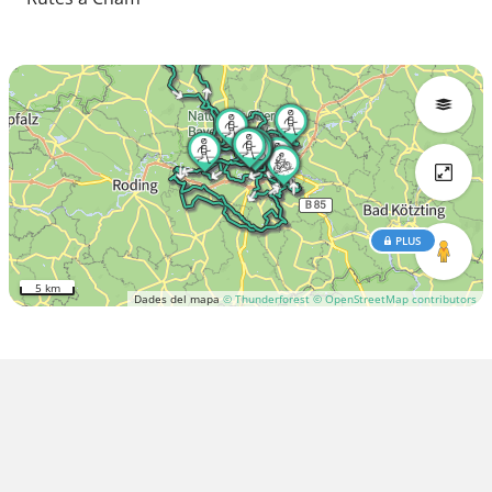
PLUS
5 km
Dades del mapa
© Thunderforest
© OpenStreetMap contributors