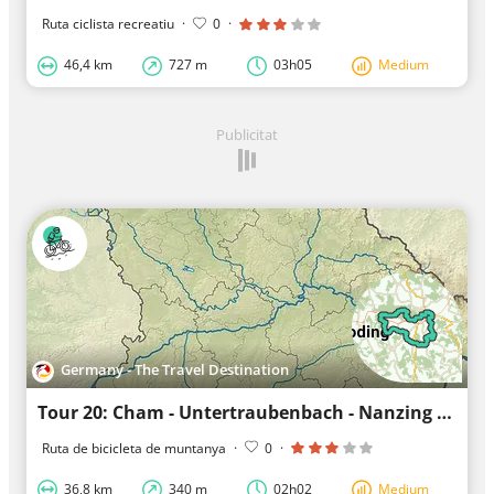
Ruta ciclista recreatiu
·
0
·
46,4 km
727 m
03h05
Medium
Publicitat
Germany - The Travel Destination
Tour 20: Cham - Untertraubenbach - Nanzing - Radling - Wilting - Vilzing - Chammünster - Cham
Ruta de bicicleta de muntanya
·
0
·
36,8 km
340 m
02h02
Medium