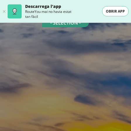
Descarrega l'app
OBRIR APP
RouteYou mai no havia estat
tan fàcil
- SELECTION -