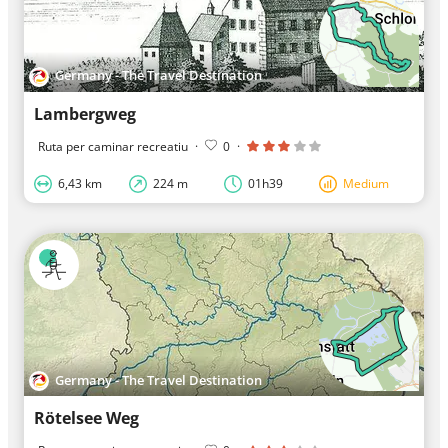
Germany - The Travel Destination
Lambergweg
Ruta per caminar recreatiu
·
0
·
6,43 km
224 m
01h39
Medium
Germany - The Travel Destination
Rötelsee Weg