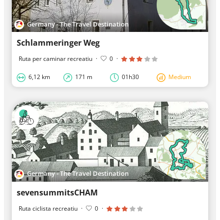
Germany - The Travel Destination
Schlammeringer Weg
Ruta per caminar recreatiu
·
0
·
6,12 km
171 m
01h30
Medium
Germany - The Travel Destination
sevensummitsCHAM
Ruta ciclista recreatiu
·
0
·