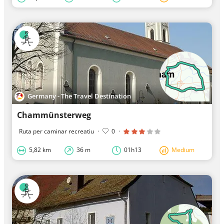
Germany - The Travel Destination
Chammünsterweg
Ruta per caminar recreatiu
·
0
·
5,82 km
36 m
01h13
Medium