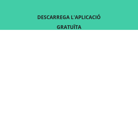
DESCARREGA L'APLICACIÓ
GRATUÏTA
SEGUEIX-NOS