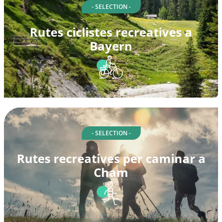
- SELECTION -
Rutes ciclistes recreatives a
Bayern
- SELECTION -
Rutes recreatives per caminar a
Cham