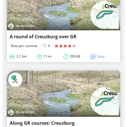
Itineraries
A round of Creuzburg over GR
Ruta per caminar
·
0
·
3,1 km
11 m
00h38
Easy
Itineraries
Along GR courses: Creuzburg