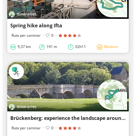
Itineraries
Spring hike along Ifta
Ruta per caminar
·
0
·
9,37 km
191 m
02h11
Medium
Itineraries
Brückenberg: experience the landscape around the mountain
Ruta per caminar
·
0
·