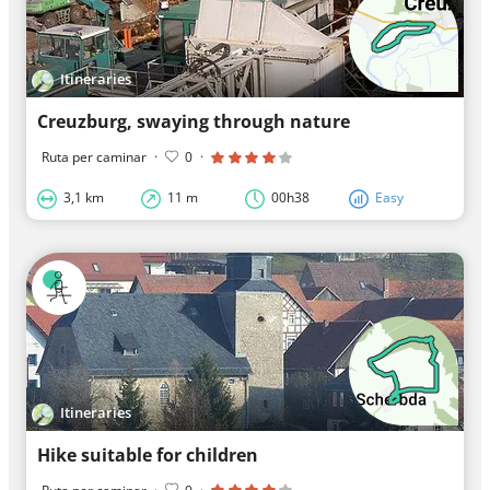
Itineraries
Creuzburg, swaying through nature
Ruta per caminar
·
0
·
3,1 km
11 m
00h38
Easy
Itineraries
Hike suitable for children