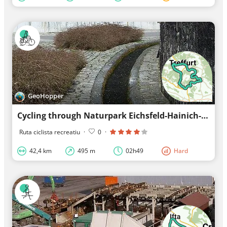
GeoHopper
Cycling through Naturpark Eichsfeld-Hainich-Werratal
Ruta ciclista recreatiu
·
0
·
42,4 km
495 m
02h49
Hard