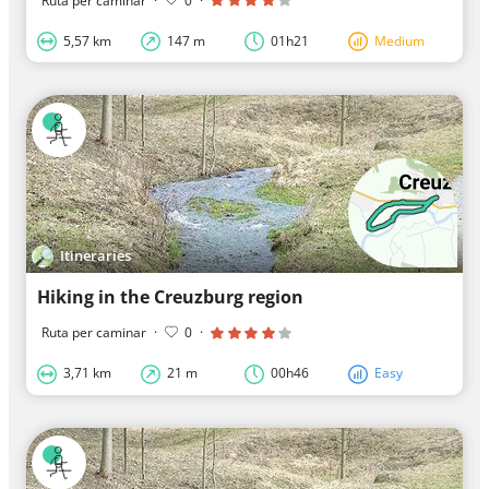
Ruta per caminar
·
0
·
5,57 km
147 m
01h21
Medium
Itineraries
Hiking in the Creuzburg region
Ruta per caminar
·
0
·
3,71 km
21 m
00h46
Easy