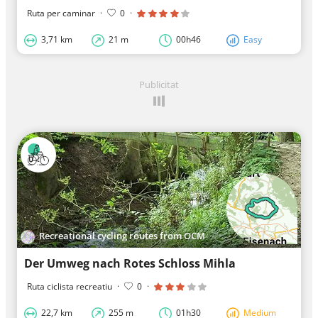
Ruta per caminar
·
0
·
3,71 km
21 m
00h46
Easy
Publicitat
Recreational cycling routes from OCM
Der Umweg nach Rotes Schloss Mihla
Ruta ciclista recreatiu
·
0
·
22,7 km
255 m
01h30
Medium