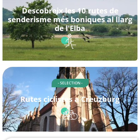
Descobreix les 10 rutes de
senderisme més boniques al llarg
de l'Elba
- SELECTION -
Rutes ciclistes a Creuzburg