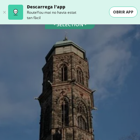
Descarrega l'app
OBRIR APP
RouteYou mai no havia estat
tan fàcil
- SELECTION -