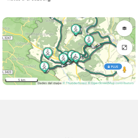
PLUS
5 km
Dades del mapa
© Thunderforest
© OpenStreetMap contributors