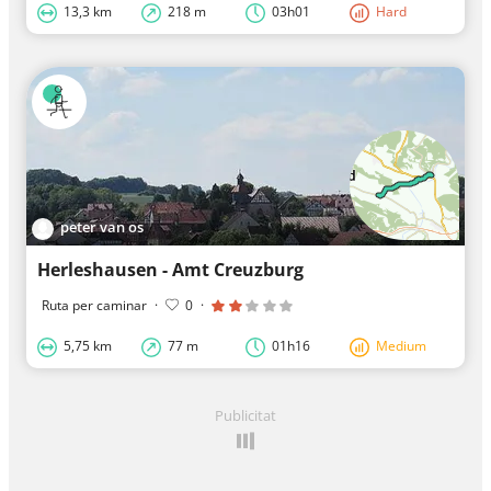
13,3 km
218 m
03h01
Hard
peter van os
Herleshausen - Amt Creuzburg
Ruta per caminar
·
0
·
5,75 km
77 m
01h16
Medium
Publicitat