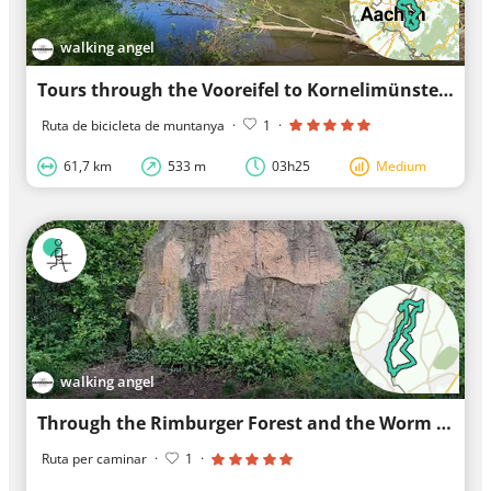
walking angel
Tours through the Vooreifel to Kornelimünster
Ruta de bicicleta de muntanya
·
1
·
61,7 km
533 m
03h25
Medium
walking angel
Through the Rimburger Forest and the Worm Valley
Ruta per caminar
·
1
·