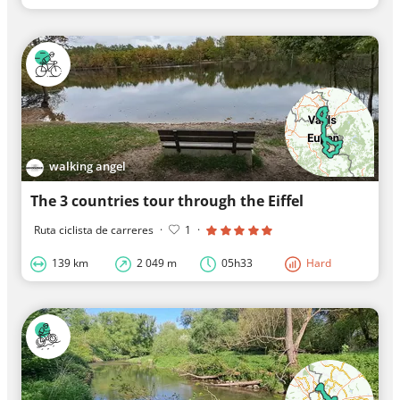
walking angel
The 3 countries tour through the Eiffel
Ruta ciclista de carreres
·
1
·
139 km
2 049 m
05h33
Hard