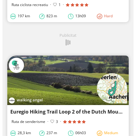
Ruta ciclista recreatiu
·
1
·
197 km
823 m
13h09
Hard
Publicitat
walking angel
Euregio Hiking Trail Loop 2 of the Dutch Mountain Trail from Museumplein Kerkrade
Ruta de senderisme
·
3
·
28,3 km
237 m
06h03
Medium