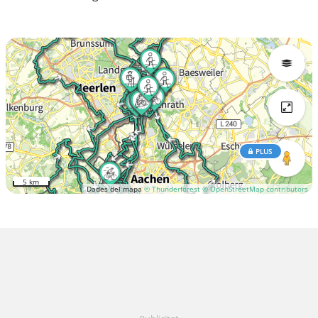
PLUS
5 km
Dades del mapa
© Thunderforest
© OpenStreetMap contributors