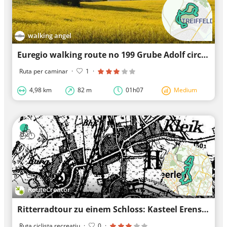
walking angel
Euregio walking route no 199 Grube Adolf circular walk
Ruta per caminar
·
1
·
4,98 km
82 m
01h07
Medium
RouteCreator
Ritterradtour zu einem Schloss: Kasteel Erenstein
Ruta ciclista recreatiu
·
0
·