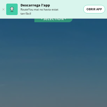
Descarrega l'app
OBRIR APP
RouteYou mai no havia estat
tan fàcil
- SELECTION -