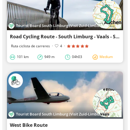
Tourist Board South Limburg (Visit Zuid-Limburg)
Road Cycling Route - South Limburg - Vaals - Schinveld - Vaals
Ruta ciclista de carreres
·
4
·
101 km
949 m
04h03
Medium
Tourist Board South Limburg (Visit Zuid-Limburg)
West Bike Route