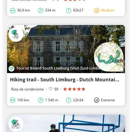
36,9 km
334 m
02h27
Medium
Tourist Board South Limburg (Visit Zuid-Limburg)
Hiking trail - South Limburg - Dutch Mountain Trail
Ruta de senderisme
·
59
·
100 km
1 540 m
22h34
Extreme