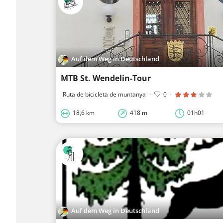
Auf dem Weg in Deutschland
MTB St. Wendelin-Tour
Ruta de bicicleta de muntanya
·
0
·
18,6 km
418 m
01h01
Auf dem Weg in Deutschland