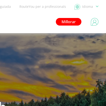
 guiada
RouteYou per a professionals
Idioma
Millorar