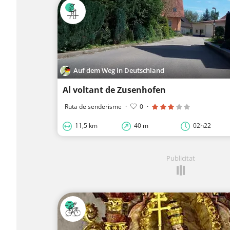
Auf dem Weg in Deutschland
Al voltant de Zusenhofen
Ruta de senderisme
·
0
·
11,5 km
40 m
02h22
Publicitat