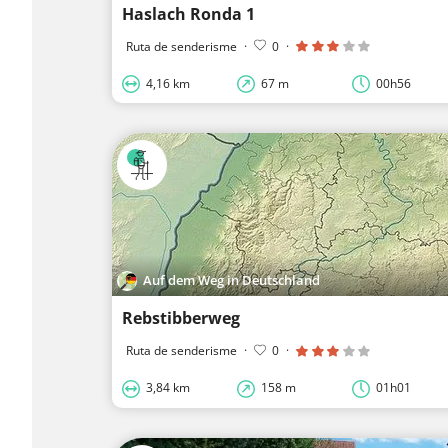
Haslach Ronda 1
Ruta de senderisme
·
0
·
4,16 km
67 m
00h56
Auf dem Weg in Deutschland
Rebstibberweg
Ruta de senderisme
·
0
·
3,84 km
158 m
01h01