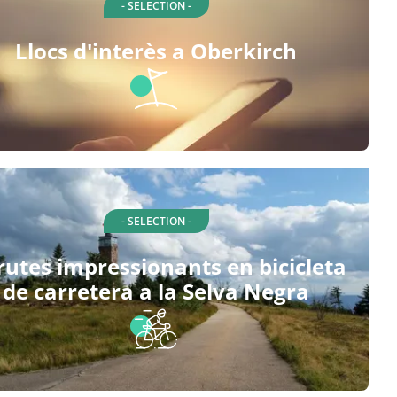
- SELECTION -
Llocs d'interès a Oberkirch
- SELECTION -
rutes impressionants en bicicleta
de carretera a la Selva Negra