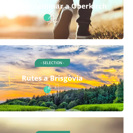
Rutes per caminar a Oberkirch
- SELECTION -
Rutes a Brisgòvia