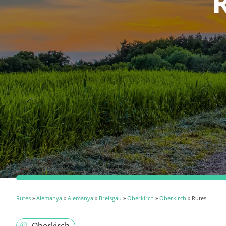
Rutes
»
Alemanya
»
Alemanya
»
Breisgau
»
Oberkirch
»
Oberkirch
» Rutes