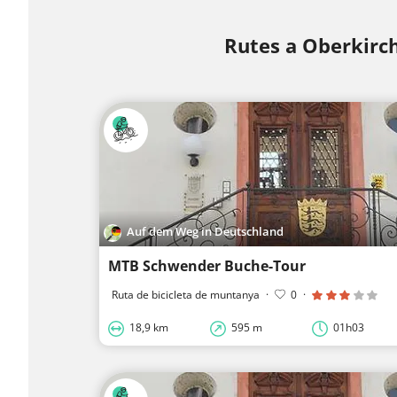
Rutes a Oberkirc
Auf dem Weg in Deutschland
MTB Schwender Buche-Tour
Ruta de bicicleta de muntanya
·
0
·
18,9 km
595 m
01h03