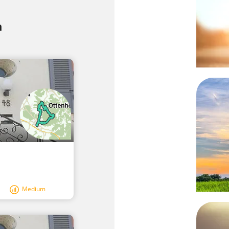
h
Medium