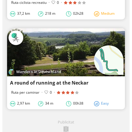
Ruta ciclista recreatiu
·
0
·
37,2 km
218 m
02h28
Medium
Wandern in Deutschland
A round of running at the Neckar
Ruta per caminar
·
0
·
2,97 km
34 m
00h38
Easy
Publicitat