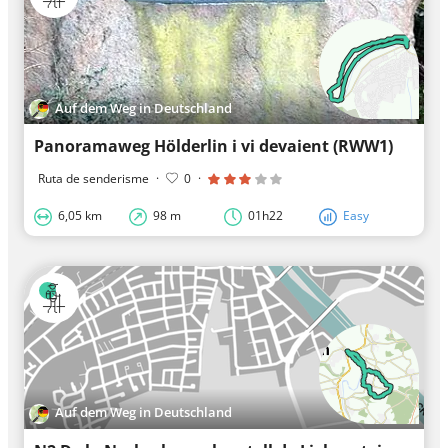
Auf dem Weg in Deutschland
Panoramaweg Hölderlin i vi devaient (RWW1)
Ruta de senderisme
·
0
·
6,05 km
98 m
01h22
Easy
Auf dem Weg in Deutschland