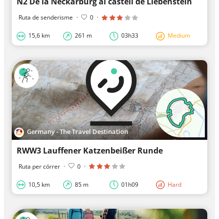
N2 De la Neckarburg al castell de Liebenstein
Ruta de senderisme
·
0
·
15,6 km
261 m
03h33
Medium
Germany - The Travel Destination
RWW3 Lauffener Katzenbeißer Runde
Ruta per córrer
·
0
·
10,5 km
85 m
01h09
Hard