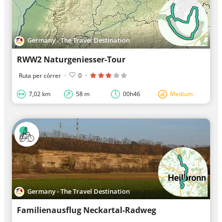
Germany - The Travel Destination
RWW2 Naturgeniesser-Tour
Ruta per córrer
·
0
·
7,02 km
58 m
00h46
Medium
Germany - The Travel Destination
Familienausflug Neckartal-Radweg