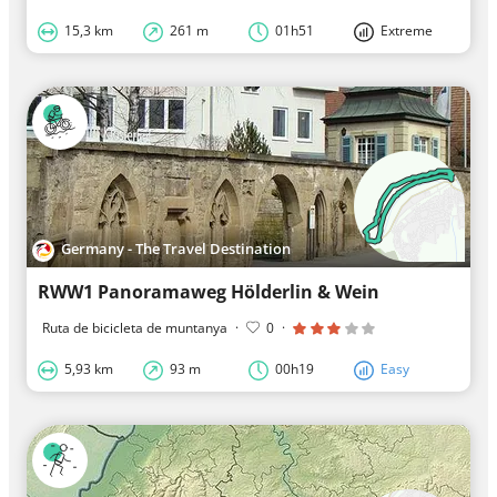
15,3 km
261 m
01h51
Extreme
Germany - The Travel Destination
RWW1 Panoramaweg Hölderlin & Wein
Ruta de bicicleta de muntanya
·
0
·
5,93 km
93 m
00h19
Easy