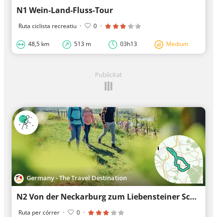
N1 Wein-Land-Fluss-Tour
Ruta ciclista recreatiu
·
0
·
48,5 km
513 m
03h13
Medium
Publicitat
Germany - The Travel Destination
N2 Von der Neckarburg zum Liebensteiner Schlossberg
Ruta per córrer
·
0
·