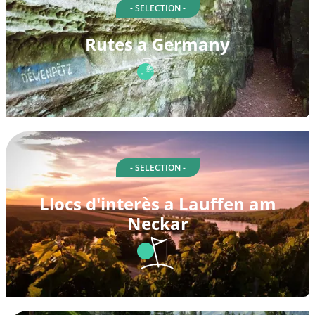
- SELECTION -
Rutes a Germany
- SELECTION -
Llocs d'interès a Lauffen am
Neckar