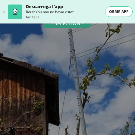
Descarrega l'app
OBRIR APP
RouteYou mai no havia estat
tan fàcil
- SELECTION -