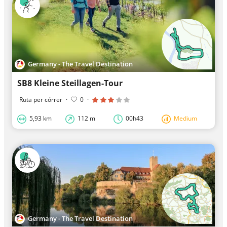
Germany - The Travel Destination
SB8 Kleine Steillagen-Tour
Ruta per córrer
·
0
·
5,93 km
112 m
00h43
Medium
Germany - The Travel Destination