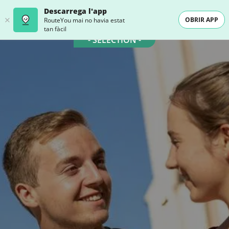
Descarrega l'app
OBRIR APP
RouteYou mai no havia estat
tan fàcil
- SELECTION -