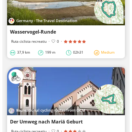
Germany - The Travel Destination
Wasservogel-Runde
Ruta ciclista recreatiu
·
0
·
37,9 km
199 m
02h31
Medium
Recreational cycling routes from OCM
Der Umweg nach Mariä Geburt
Ruta ciclista recreatiu
·
0
·