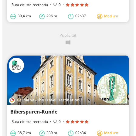
Ruta ciclista recreatiu
·
0
·
39,4 km
296 m
02h37
Medium
Publicitat
Germany - The Travel Destination
Biberspuren-Runde
Ruta ciclista recreatiu
·
0
·
38,7 km
339 m
02h34
Medium