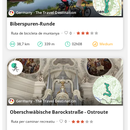
Germany - The Travel Destination
Biberspuren-Runde
Ruta de bicicleta de muntanya
·
0
·
38,7 km
339 m
02h08
Medium
Germany - The Travel Destination
Oberschwäbische Barockstraße - Ostroute
Ruta per caminar recreatiu
·
0
·