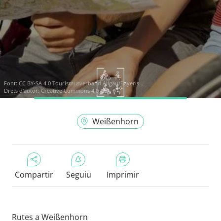
Font:
CC BY-SA 4.0 Tourismusverband Allgäu/Bayeris...
Drets d'autor: Creative Commons 4.0
Weißenhorn
Compartir
Seguiu
Imprimir
Rutes a Weißenhorn