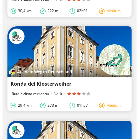
30,4 km
222 m
02h01
Medium
Auf dem Weg in Deutschland
Ronda del Klosterweiher
Ruta ciclista recreatiu
·
0
·
29,4 km
273 m
01h57
Medium