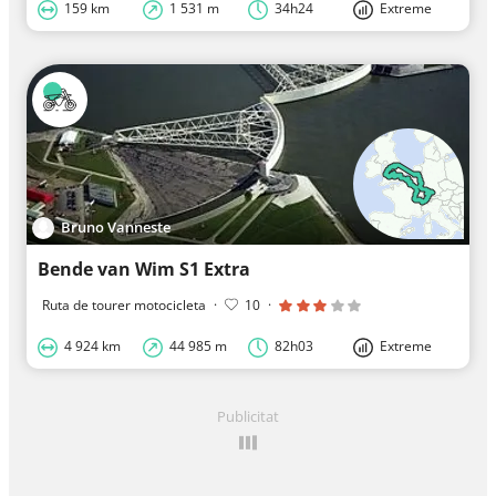
159 km
1 531 m
34h24
Extreme
Bruno Vanneste
Bende van Wim S1 Extra
Ruta de tourer motocicleta
·
10
·
4 924 km
44 985 m
82h03
Extreme
Publicitat