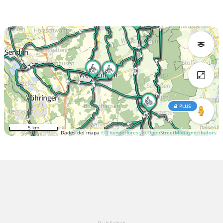
PLUS
5 km
Dades del mapa
© Thunderforest
© OpenStreetMap contributors