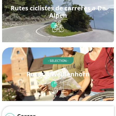
Rutes ciclistes de carreres a De
Alpen
- SELECTION -
Rutes a Weißenhorn
Cercar