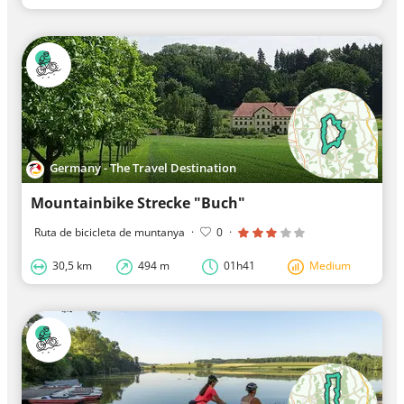
Germany - The Travel Destination
Mountainbike Strecke "Buch"
Ruta de bicicleta de muntanya
·
0
·
30,5 km
494 m
01h41
Medium