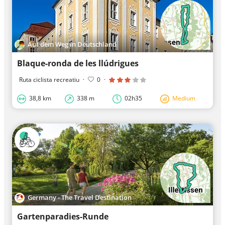
Auf dem Weg in Deutschland
Blaque-ronda de les llúdrigues
Ruta ciclista recreatiu
·
0
·
38,8 km
338 m
02h35
Medium
Germany - The Travel Destination
Gartenparadies-Runde