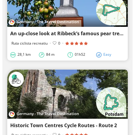
Germany - The Travel Destination
An up-close look at Ribbeck’s famous pear tree
Ruta ciclista recreatiu
·
0
·
28,1 km
84 m
01h52
Easy
Germany - The Travel Destination
Historic Town Centres Cycle Routes - Route 2