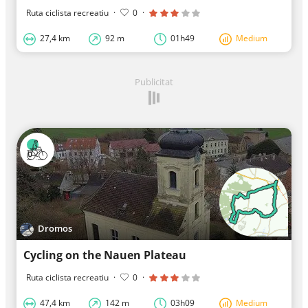
Ruta ciclista recreatiu
·
0
·
27,4 km
92 m
01h49
Medium
Publicitat
Dromos
Cycling on the Nauen Plateau
Ruta ciclista recreatiu
·
0
·
47,4 km
142 m
03h09
Medium