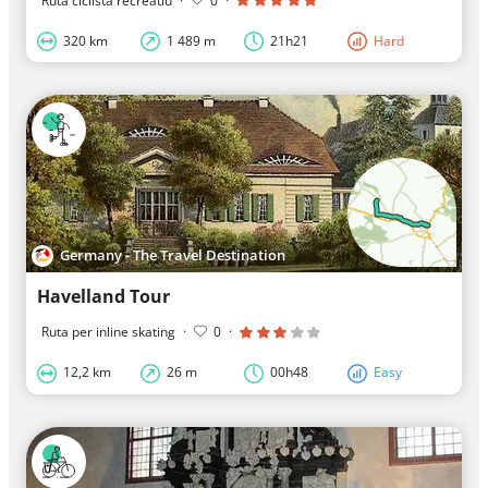
Ruta ciclista recreatiu
·
0
·
320 km
1 489 m
21h21
Hard
Germany - The Travel Destination
Havelland Tour
Ruta per inline skating
·
0
·
12,2 km
26 m
00h48
Easy