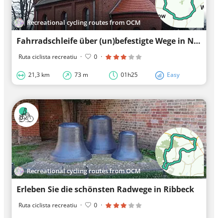
Recreational cycling routes from OCM
Fahrradschleife über (un)befestigte Wege in Nauen
Ruta ciclista recreatiu
·
0
·
21,3 km
73 m
01h25
Easy
Recreational cycling routes from OCM
Erleben Sie die schönsten Radwege in Ribbeck
Ruta ciclista recreatiu
·
0
·