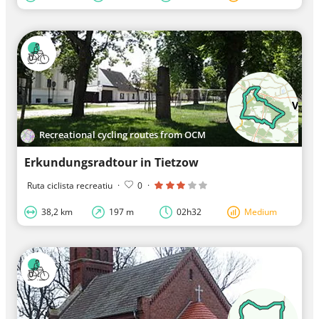
Recreational cycling routes from OCM
Erkundungsradtour in Tietzow
Ruta ciclista recreatiu
·
0
·
38,2 km
197 m
02h32
Medium