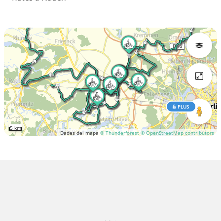
PLUS
5 km
Dades del mapa
© Thunderforest
© OpenStreetMap contributors