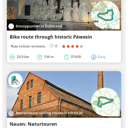
Knooppunten in Duitsland
Bike route through historic Päwesin
Ruta ciclista recreatiu
·
0
·
29,9 km
104 m
01h59
Easy
Recreational cycling routes from OCM
Nauen: Naturtouren