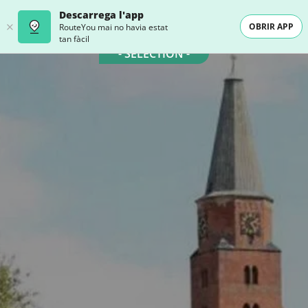
Descarrega l'app
OBRIR APP
RouteYou mai no havia estat
tan fàcil
- SELECTION -