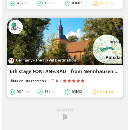
47 km
156 m
03h07
Medium
Germany - The Travel Destination
6th stage FONTANE.RAD – from Nennhausen to Brieselang
Ruta ciclista recreatiu
·
0
·
53,1 km
185 m
03h32
Medium
Publicitat