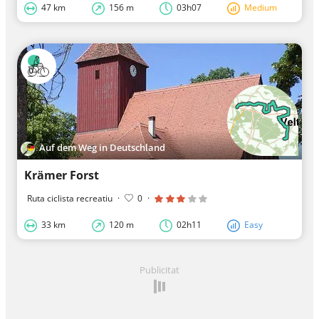
47 km
156 m
03h07
Medium
Auf dem Weg in Deutschland
Krämer Forst
Ruta ciclista recreatiu
·
0
·
33 km
120 m
02h11
Easy
Publicitat