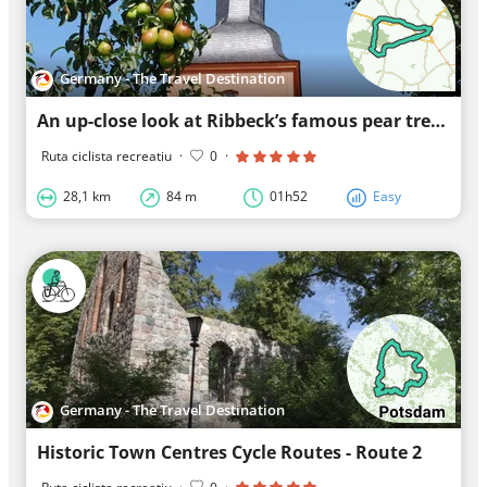
Germany - The Travel Destination
An up-close look at Ribbeck’s famous pear tree
Ruta ciclista recreatiu
·
0
·
28,1 km
84 m
01h52
Easy
Germany - The Travel Destination
Historic Town Centres Cycle Routes - Route 2