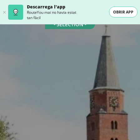
Descarrega l'app
OBRIR APP
RouteYou mai no havia estat
tan fàcil
- SELECTION -