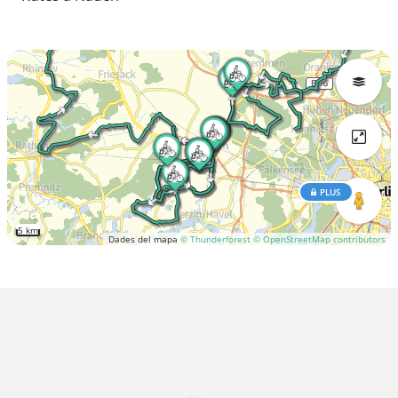
PLUS
5 km
Dades del mapa
© Thunderforest
© OpenStreetMap contributors