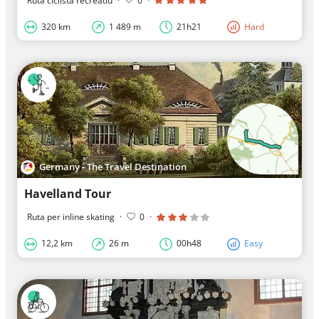
Ruta ciclista recreatiu
·
0
·
320 km
1 489 m
21h21
Hard
Germany - The Travel Destination
Havelland Tour
Ruta per inline skating
·
0
·
12,2 km
26 m
00h48
Easy