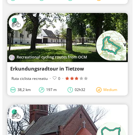
Recreational cycling routes from OCM
Erkundungsradtour in Tietzow
Ruta ciclista recreatiu
·
0
·
38,2 km
197 m
02h32
Medium