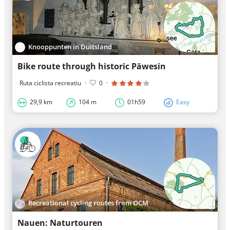
Knooppunten in Duitsland
Bike route through historic Päwesin
Ruta ciclista recreatiu
·
0
·
29,9 km
104 m
01h59
Easy
Recreational cycling routes from OCM
Nauen: Naturtouren