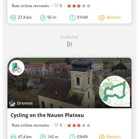
Ruta ciclista recreatiu
·
0
·
27,4 km
92 m
01h49
Medium
Publicitat
Dromos
Cycling on the Nauen Plateau
Ruta ciclista recreatiu
·
0
·
47,4 km
142 m
03h09
Medium