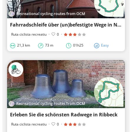
Recreational cycling routes from OCM
Fahrradschleife über (un)befestigte Wege in Nauen
Ruta ciclista recreatiu
·
0
·
21,3 km
73 m
01h25
Easy
Recreational cycling routes from OCM
Erleben Sie die schönsten Radwege in Ribbeck
Ruta ciclista recreatiu
·
0
·