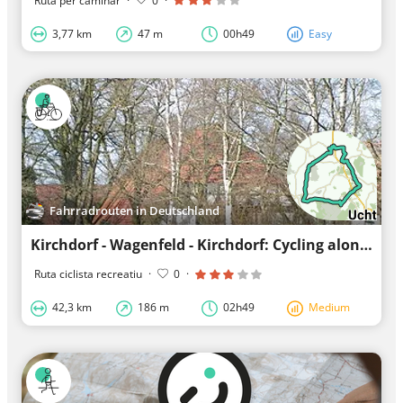
Ruta per caminar
·
0
·
3,77 km
47 m
00h49
Easy
Fahrradrouten in Deutschland
Kirchdorf - Wagenfeld - Kirchdorf: Cycling along quiet roads
Ruta ciclista recreatiu
·
0
·
42,3 km
186 m
02h49
Medium