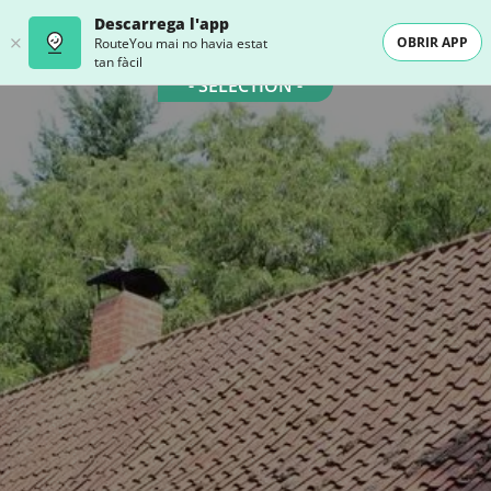
Descarrega l'app
OBRIR APP
RouteYou mai no havia estat
tan fàcil
- SELECTION -