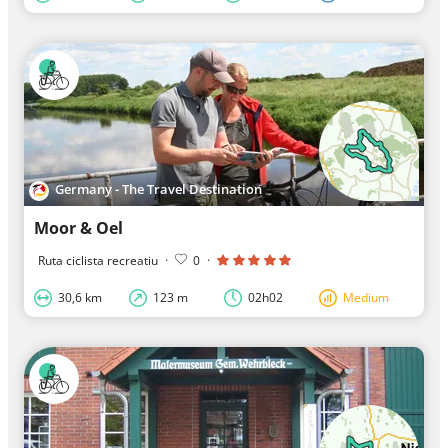
Germany - The Travel Destination
Moor & Oel
Ruta ciclista recreatiu
·
0
·
30,6 km
123 m
02h02
Medium