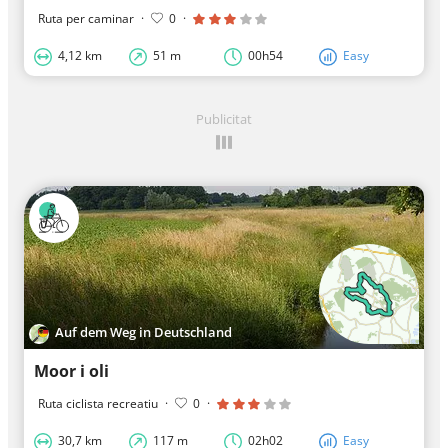
Ruta per caminar
·
0
·
4,12 km
51 m
00h54
Easy
Publicitat
Auf dem Weg in Deutschland
Moor i oli
Ruta ciclista recreatiu
·
0
·
30,7 km
117 m
02h02
Easy