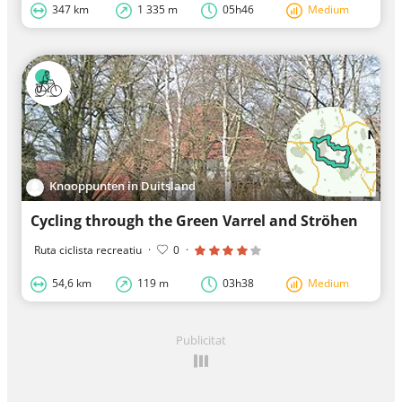
347 km
1 335 m
05h46
Medium
Knooppunten in Duitsland
Cycling through the Green Varrel and Ströhen
Ruta ciclista recreatiu
·
0
·
54,6 km
119 m
03h38
Medium
Publicitat