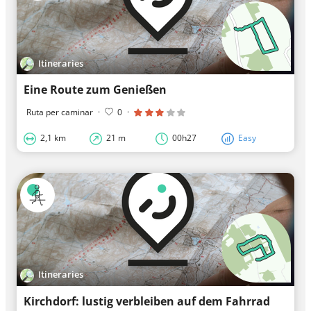
Itineraries
Eine Route zum Genießen
Ruta per caminar
·
0
·
2,1 km
21 m
00h27
Easy
Itineraries
Kirchdorf: lustig verbleiben auf dem Fahrrad