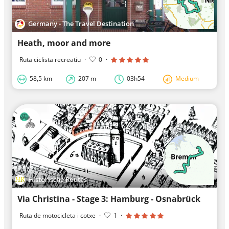
Germany - The Travel Destination
Heath, moor and more
Ruta ciclista recreatiu
·
0
·
58,5 km
207 m
03h54
Medium
Historische Routes
Via Christina - Stage 3: Hamburg - Osnabrück
Ruta de motocicleta i cotxe
·
1
·