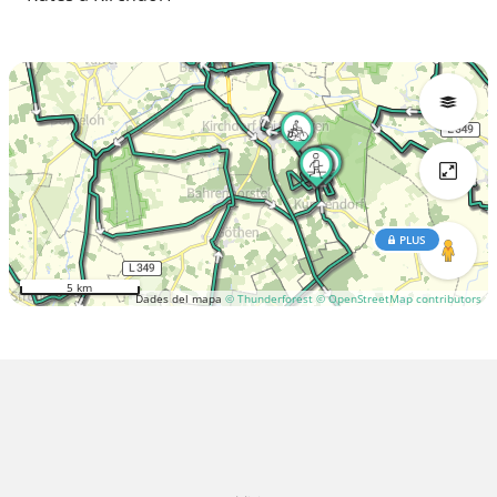
PLUS
5 km
Dades del mapa
© Thunderforest
© OpenStreetMap contributors