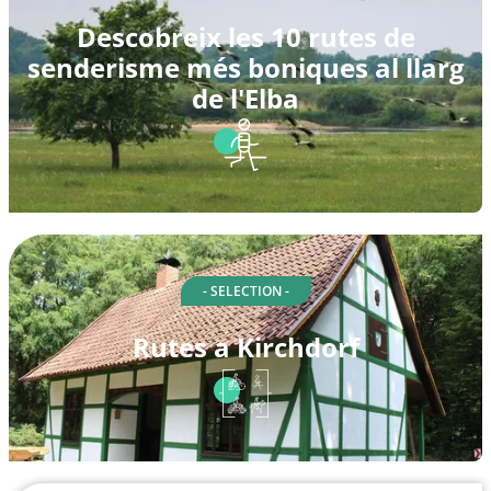
Descobreix les 10 rutes de
senderisme més boniques al llarg
de l'Elba
- SELECTION -
Rutes a Kirchdorf