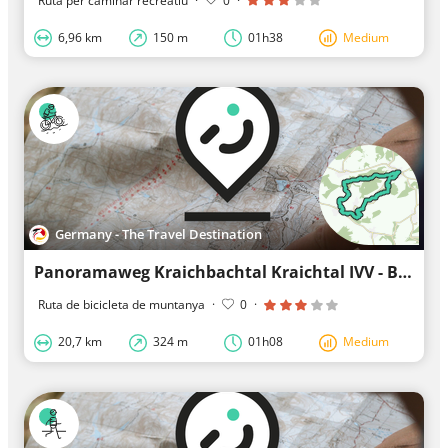
Ruta per caminar recreatiu
·
0
·
6,96 km
150 m
01h38
Medium
Germany - The Travel Destination
Panoramaweg Kraichbachtal Kraichtal IVV - Besenhex (Langroute)
Ruta de bicicleta de muntanya
·
0
·
20,7 km
324 m
01h08
Medium