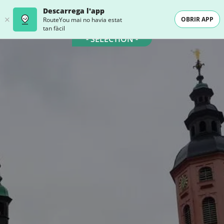
Descarrega l'app
OBRIR APP
RouteYou mai no havia estat
tan fàcil
- SELECTION -