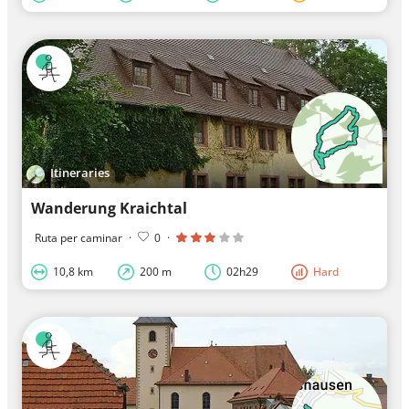
Itineraries
Wanderung Kraichtal
Ruta per caminar
·
0
·
10,8 km
200 m
02h29
Hard