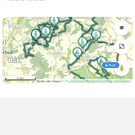
PLUS
5 km
Dades del mapa
© Thunderforest
© OpenStreetMap contributors