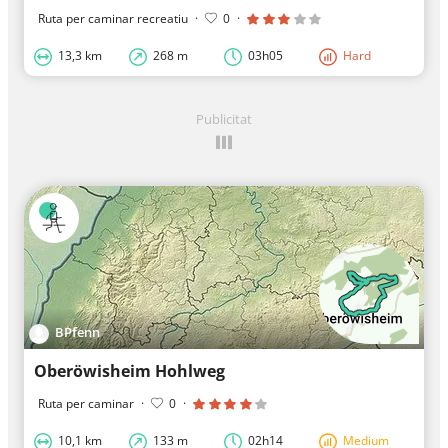
Ruta per caminar recreatiu
·
0
·
13,3 km
268 m
03h05
Hard
Publicitat
BPfenn
Oberöwisheim Hohlweg
Ruta per caminar
·
0
·
10,1 km
133 m
02h14
Medium