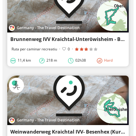
Germany - The Travel Destination
Brunnenweg IVV Kraichtal-Unteröwisheim - Besenhex
Ruta per caminar recreatiu
·
0
·
11,4 km
218 m
02h38
Hard
Germany - The Travel Destination
Weinwanderweg Kraichtal IVV- Besenhex (Kurz- und Langroute)