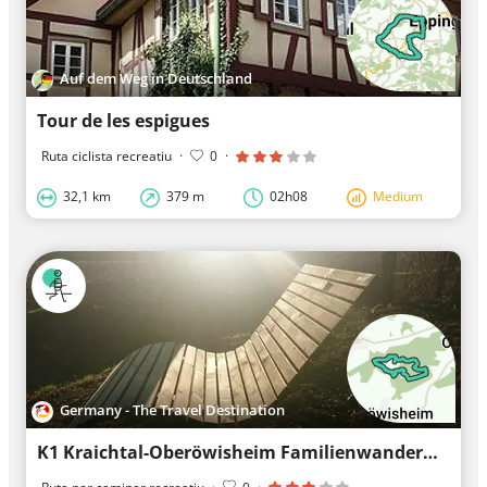
Auf dem Weg in Deutschland
Tour de les espigues
Ruta ciclista recreatiu
·
0
·
32,1 km
379 m
02h08
Medium
Germany - The Travel Destination
K1 Kraichtal-Oberöwisheim Familienwanderweg