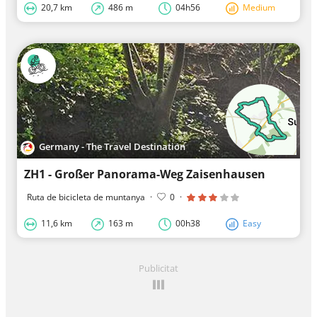
20,7 km
486 m
04h56
Medium
Germany - The Travel Destination
ZH1 - Großer Panorama-Weg Zaisenhausen
Ruta de bicicleta de muntanya
·
0
·
11,6 km
163 m
00h38
Easy
Publicitat