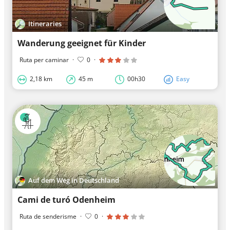
Itineraries
Wanderung geeignet für Kinder
Ruta per caminar
·
0
·
2,18 km
45 m
00h30
Easy
Auf dem Weg in Deutschland
Cami de turó Odenheim
Ruta de senderisme
·
0
·