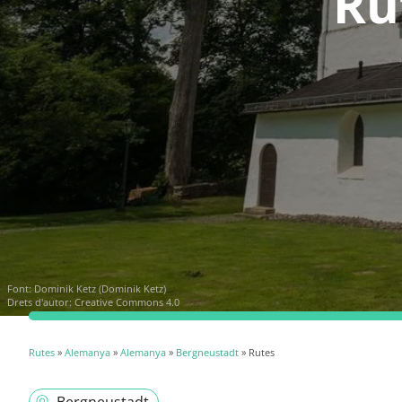
Ru
Font:
Dominik Ketz (Dominik Ketz)
Drets d'autor: Creative Commons 4.0
Rutes
»
Alemanya
»
Alemanya
»
Bergneustadt
» Rutes