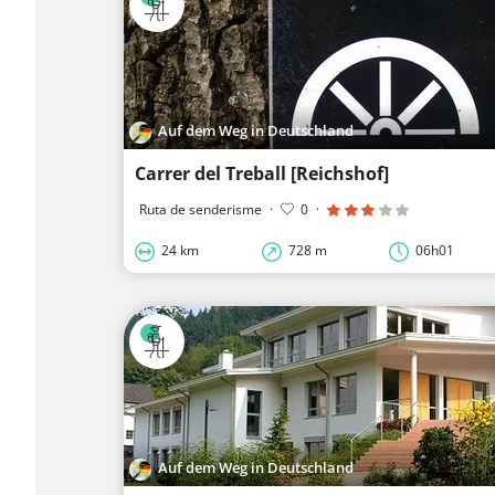
Auf dem Weg in Deutschland
Carrer del Treball [Reichshof]
Ruta de senderisme
·
0
·
24 km
728 m
06h01
Auf dem Weg in Deutschland