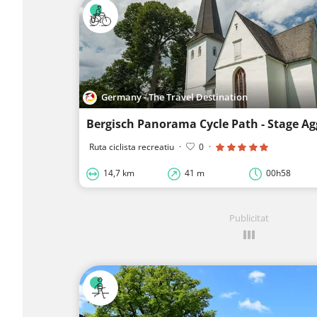
Germany - The Travel Destination
Bergisch Panorama Cycle Path - Stage A
Ruta ciclista recreatiu
·
0
·
14,7 km
41 m
00h58
Publicitat