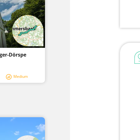
gger-Dörspe
Medium