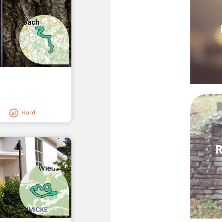
Hard
R