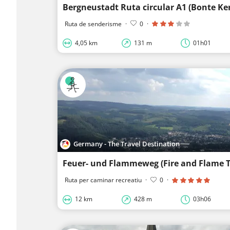
Bergneustadt Ruta circular A1 (Bonte Ke
Ruta de senderisme
·
0
·
4,05 km
131 m
01h01
Germany - The Travel Destination
Ruta per caminar recreatiu
·
0
·
12 km
428 m
03h06