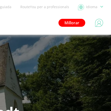
 guiada
RouteYou per a professionals
Idioma
Millorar