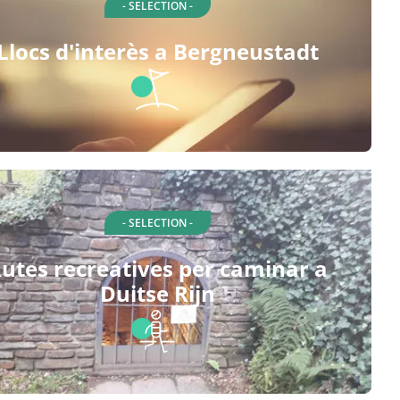
- SELECTION -
Llocs d'interès a Bergneustadt
- SELECTION -
utes recreatives per caminar a
Duitse Rijn