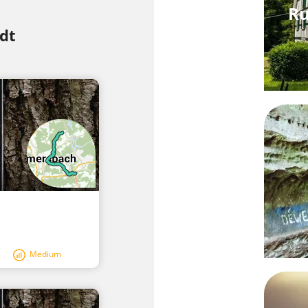
Ru
dt
Medium