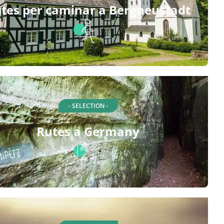
tes per caminar a Bergneustadt
- SELECTION -
Rutes a Germany