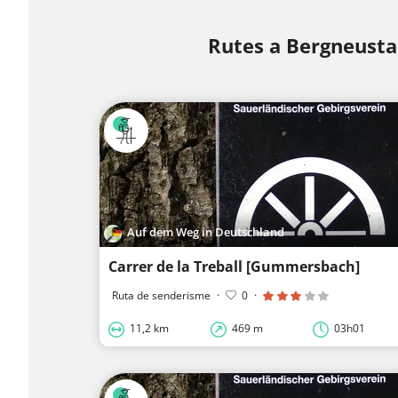
Rutes a Bergneusta
Auf dem Weg in Deutschland
Carrer de la Treball [Gummersbach]
Ruta de senderisme
·
0
·
11,2 km
469 m
03h01