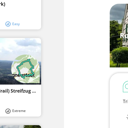
rk)
Easy
Ru
Feuer- und Flammeweg (Fire and Flame Trail) Streifzug #11
Tr
Extreme