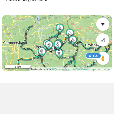
PLUS
5 km
Dades del mapa
© Thunderforest
© OpenStreetMap contributors