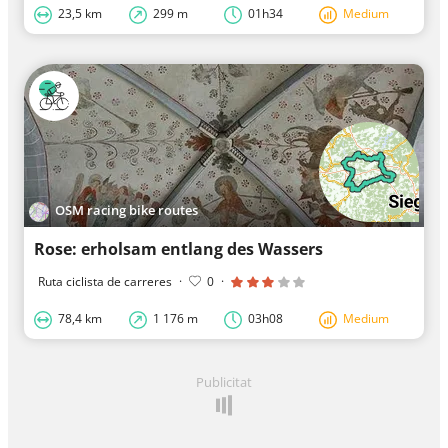
23,5 km
299 m
01h34
Medium
OSM racing bike routes
Rose: erholsam entlang des Wassers
Ruta ciclista de carreres
·
0
·
78,4 km
1 176 m
03h08
Medium
Publicitat