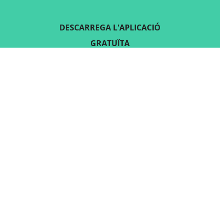
DESCARREGA L'APLICACIÓ
GRATUÏTA
SEGUEIX-NOS