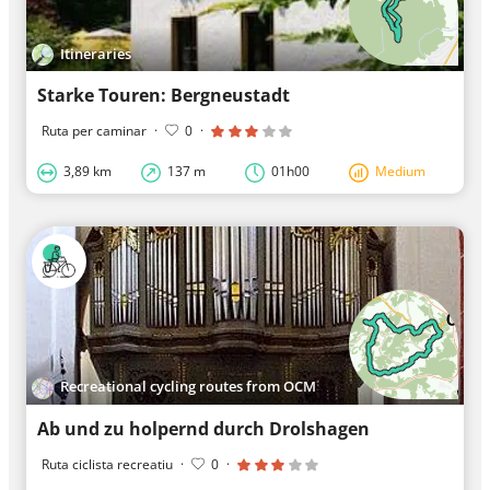
Itineraries
Starke Touren: Bergneustadt
Ruta per caminar
·
0
·
3,89 km
137 m
01h00
Medium
Recreational cycling routes from OCM
Ab und zu holpernd durch Drolshagen
Ruta ciclista recreatiu
·
0
·