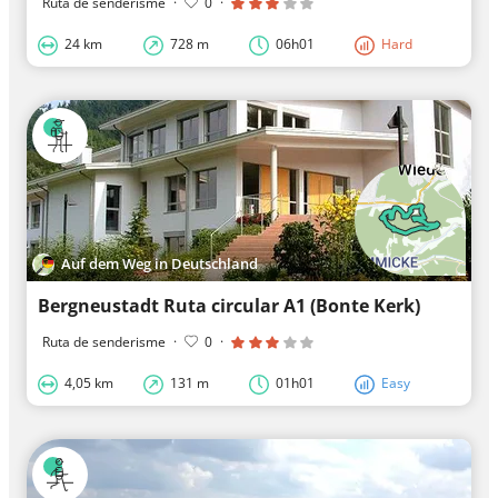
Ruta de senderisme
·
0
·
24 km
728 m
06h01
Hard
Auf dem Weg in Deutschland
Bergneustadt Ruta circular A1 (Bonte Kerk)
Ruta de senderisme
·
0
·
4,05 km
131 m
01h01
Easy