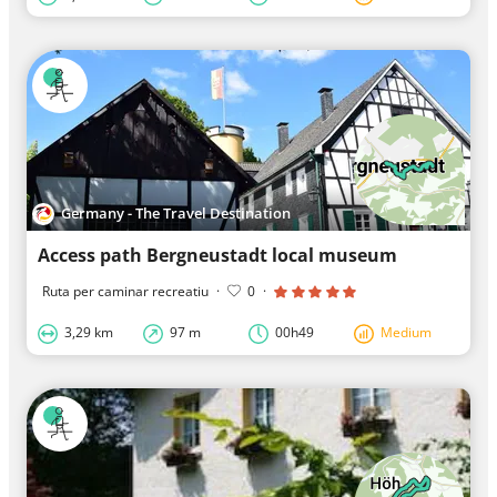
Germany - The Travel Destination
Access path Bergneustadt local museum
Ruta per caminar recreatiu
·
0
·
3,29 km
97 m
00h49
Medium