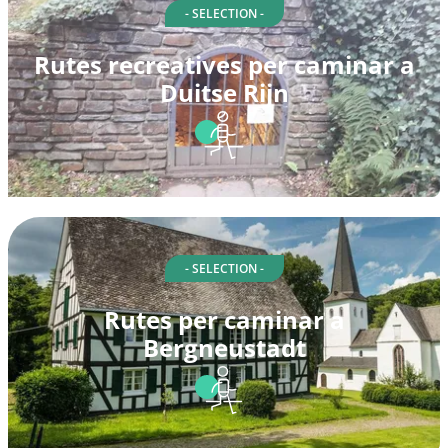
- SELECTION -
Rutes recreatives per caminar a
Duitse Rijn
- SELECTION -
Rutes per caminar a
Bergneustadt