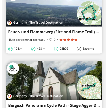
Germany - The Travel Destination
Feuer- und Flammeweg (Fire and Flame Trail) Streifzug #11
Ruta per caminar recreatiu
·
0
·
12 km
428 m
03h06
Extreme
Germany - The Travel Destination
Bergisch Panorama Cycle Path - Stage Agger-Dörspe