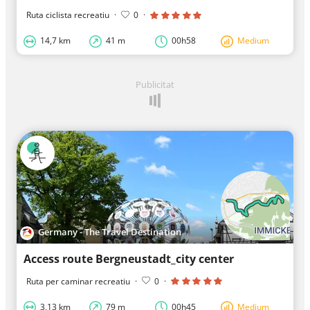
Ruta ciclista recreatiu
·
0
·
14,7 km
41 m
00h58
Medium
Publicitat
Germany - The Travel Destination
Access route Bergneustadt_city center
Ruta per caminar recreatiu
·
0
·
3,13 km
79 m
00h45
Medium