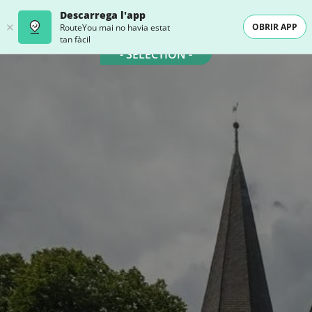
Descarrega l'app
OBRIR APP
RouteYou mai no havia estat
tan fàcil
- SELECTION -