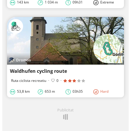
143 km
1 034 m
09h31
Extreme
Dromos
Waldhufen cycling route
Ruta ciclista recreatiu
·
0
·
53,8 km
653 m
03h35
Hard
Publicitat