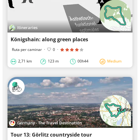
Itineraries
Königshain: along green places
Ruta per caminar
·
0
·
2,71 km
123 m
00h44
Medium
Germany - The Travel Destination
Tour 13: Görlitz countryside tour