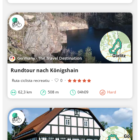
Germany - The Travel Destination
Rundtour nach Königshain
Ruta ciclista recreatiu
·
0
·
62,3 km
508 m
04h09
Hard