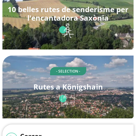
10 belles rutes de senderisme per
l'encantadora Saxònia
- SELECTION -
Rutes a Königshain
Cercar