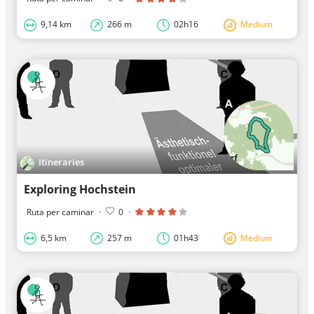
9,14 km
266 m
02h16
Medium
Itineraries
Exploring Hochstein
Ruta per caminar
·
0
·
6,5 km
257 m
01h43
Medium