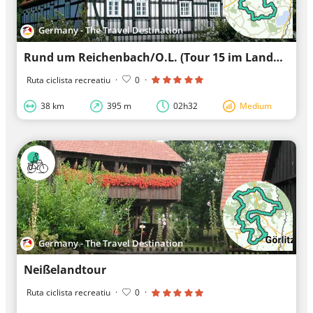
Germany - The Travel Destination
Rund um Reichenbach/O.L. (Tour 15 im Landkreis Görlitz)
Ruta ciclista recreatiu
·
0
·
38 km
395 m
02h32
Medium
Germany - The Travel Destination
Neißelandtour
Ruta ciclista recreatiu
·
0
·