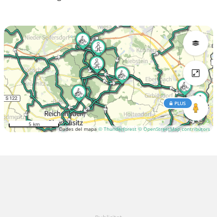
PLUS
5 km
Dades del mapa
© Thunderforest
© OpenStreetMap contributors