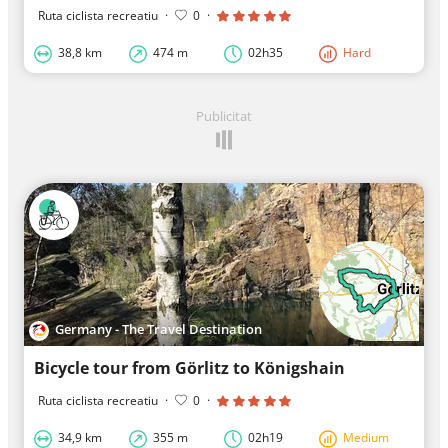
Ruta ciclista recreatiu
·
0
·
38,8 km
474 m
02h35
Hard
Publicitat
Germany - The Travel Destination
Bicycle tour from Görlitz to Königshain
Ruta ciclista recreatiu
·
0
·
34,9 km
355 m
02h19
Medium