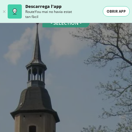
Descarrega l'app
OBRIR APP
RouteYou mai no havia estat
tan fàcil
- SELECTION -