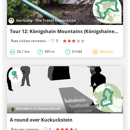
Germany - The Travel Destination
Tour 12: Königshain Mountains (Königshainer Berge)
Ruta ciclista recreatiu
·
0
·
26,1 km
395 m
01h44
Medium
Wandern in Deutschland
A round over Kuckuckstein
Ruta per caminar
·
0
·