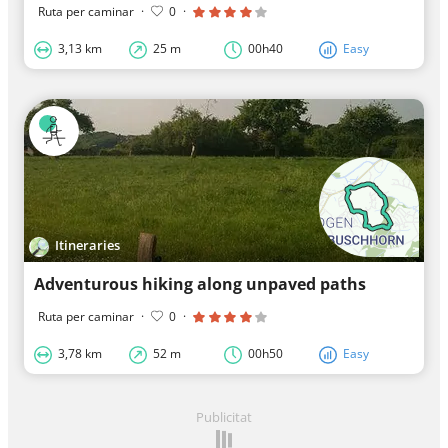
Ruta per caminar
·
0
·
3,13 km
25 m
00h40
Easy
Itineraries
Adventurous hiking along unpaved paths
Ruta per caminar
·
0
·
3,78 km
52 m
00h50
Easy
Publicitat