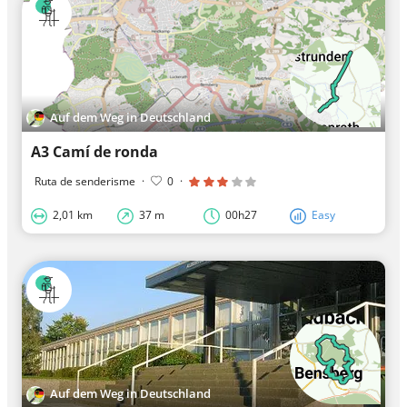
Auf dem Weg in Deutschland
A3 Camí de ronda
Ruta de senderisme
·
0
·
2,01 km
37 m
00h27
Easy
Auf dem Weg in Deutschland