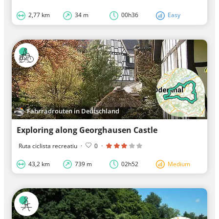
2,77 km
34 m
00h36
Easy
Fahrradrouten in Deutschland
Exploring along Georghausen Castle
Ruta ciclista recreatiu
·
0
·
43,2 km
739 m
02h52
Medium