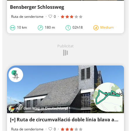
Bensberger Schlossweg
Ruta de senderisme
·
0
·
10 km
180 m
02h18
Medium
Publicitat
Auf dem Weg in Deutschland
[=] Ruta de circumval·lació doble línia blava aparcament per a senderistes Bärbroich
Ruta de senderisme
·
0
·