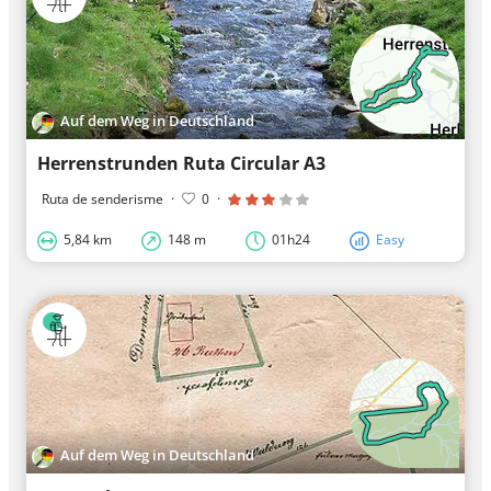
Auf dem Weg in Deutschland
Herrenstrunden Ruta Circular A3
Ruta de senderisme
·
0
·
5,84 km
148 m
01h24
Easy
Auf dem Weg in Deutschland