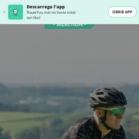
Descarrega l'app
OBRIR APP
RouteYou mai no havia estat
tan fàcil
- SELECTION -