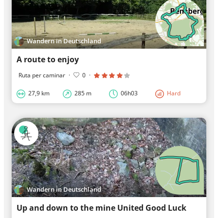
Wandern in Deutschland
A route to enjoy
Ruta per caminar
·
0
·
27,9 km
285 m
06h03
Hard
Wandern in Deutschland
Up and down to the mine United Good Luck