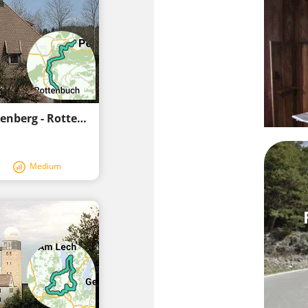
König-Ludwig-Weg, 4. Etappe: Hohenpeißenberg - Rottenbuch
Medium