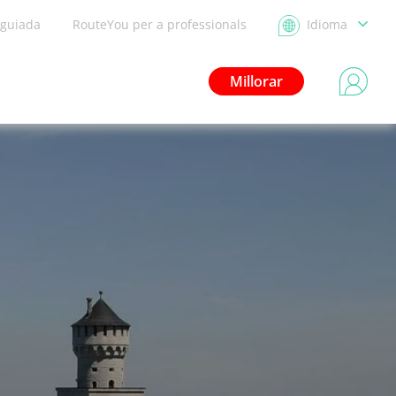
 guiada
RouteYou per a professionals
Idioma
Millorar