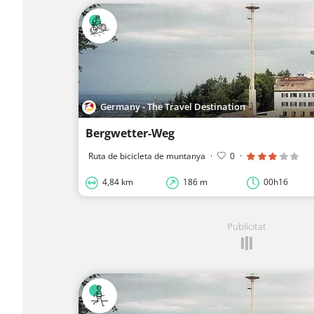
Germany - The Travel Destination
Bergwetter-Weg
Ruta de bicicleta de muntanya
·
0
·
4,84 km
186 m
00h16
Publicitat