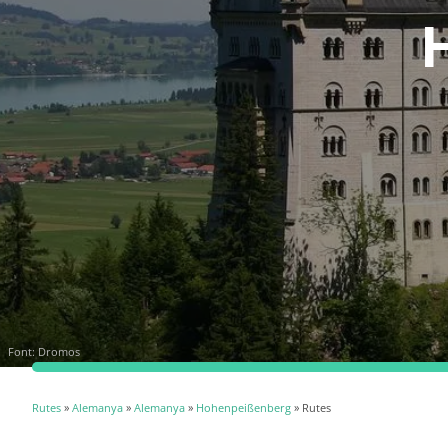
Font:
Dromos
Rutes
»
Alemanya
»
Alemanya
»
Hohenpeißenberg
» Rutes