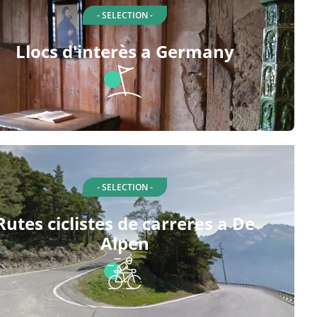
- SELECTION -
Llocs d'interès a Germany
- SELECTION -
Rutes ciclistes de carreres a De
Alpen