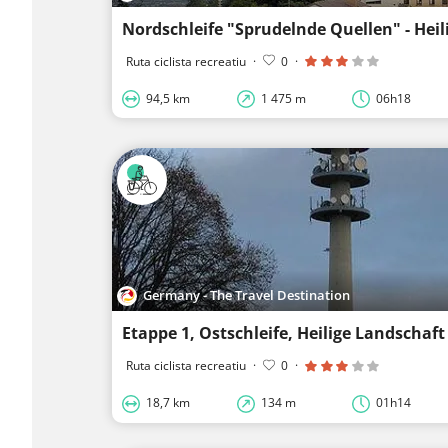
Ruta ciclista recreatiu
·
0
·
94,5 km
1 475 m
06h18
Germany - The Travel Destination
Ruta ciclista recreatiu
·
0
·
18,7 km
134 m
01h14