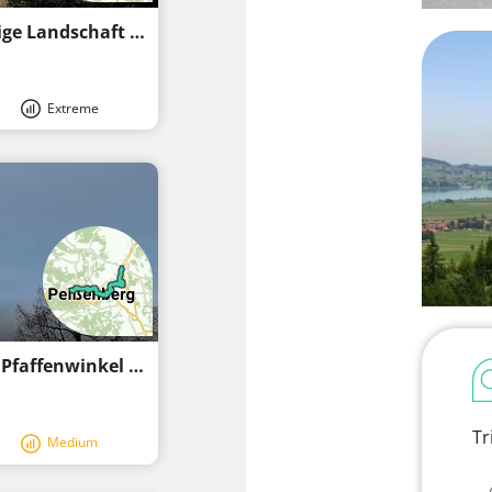
Nordschleife "Sprudelnde Quellen" - Heilige Landschaft Pfaffenwinkel
Extreme
Etappe 1, Ostschleife, Heilige Landschaft Pfaffenwinkel - Vom Hohen Peißenberg nach Weilheim
Tr
Medium