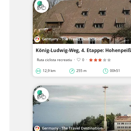
Germany - The Travel Destination
Ruta ciclista recreatiu
·
0
·
12,9 km
255 m
00h51
Germany - The Travel Destination