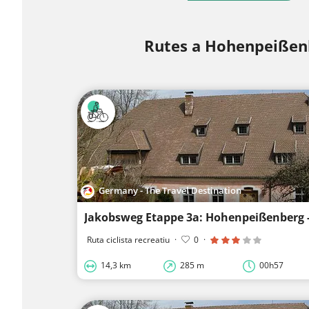
Rutes a Hohenpeißen
Germany - The Travel Destination
Jakobsweg Etappe 3a: Hohenpeißenberg 
Ruta ciclista recreatiu
·
0
·
14,3 km
285 m
00h57