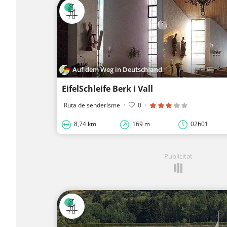
Auf dem Weg in Deutschland
EifelSchleife Berk i Vall
Ruta de senderisme
·
0
·
8,74 km
169 m
02h01
Publicitat