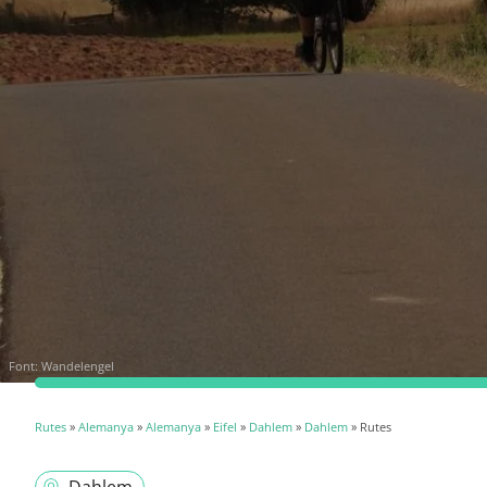
Font:
Wandelengel
Rutes
»
Alemanya
»
Alemanya
»
Eifel
»
Dahlem
»
Dahlem
» Rutes