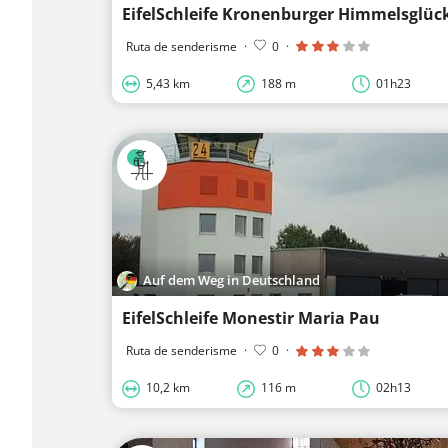
EifelSchleife Kronenburger Himmelsglüc
Ruta de senderisme
·
0
·
5,43 km
188 m
01h23
Auf dem Weg in Deutschland
EifelSchleife Monestir Maria Pau
Ruta de senderisme
·
0
·
10,2 km
116 m
02h13