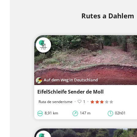
Rutes a Dahlem
Auf dem Weg in Deutschland
EifelSchleife Sender de Moll
Ruta de senderisme
·
1
·
8,91 km
147 m
02h01