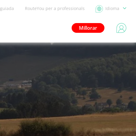
 guiada
RouteYou per a professionals
Idioma
Millorar