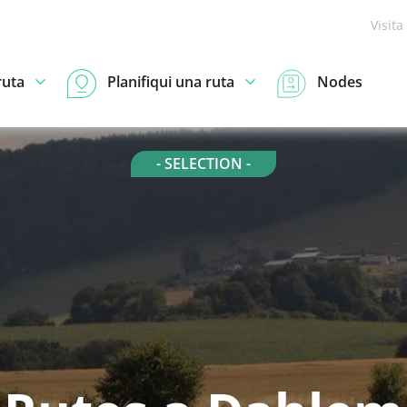
Visita
ruta
Planifiqui una ruta
Nodes
- SELECTION -