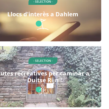
- SELECTION -
Llocs d'interès a Dahlem
- SELECTION -
utes recreatives per caminar a
Duitse Rijn