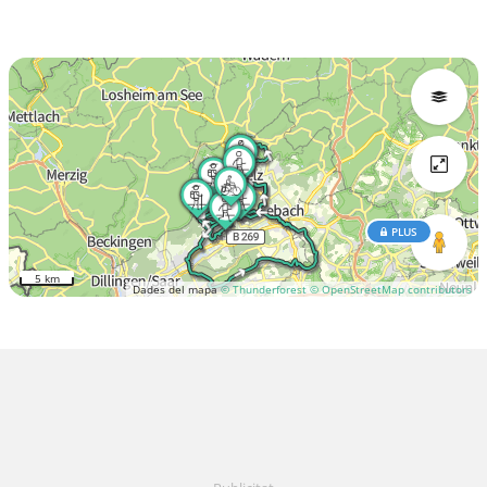
PLUS
5 km
Dades del mapa
© Thunderforest
© OpenStreetMap contributors