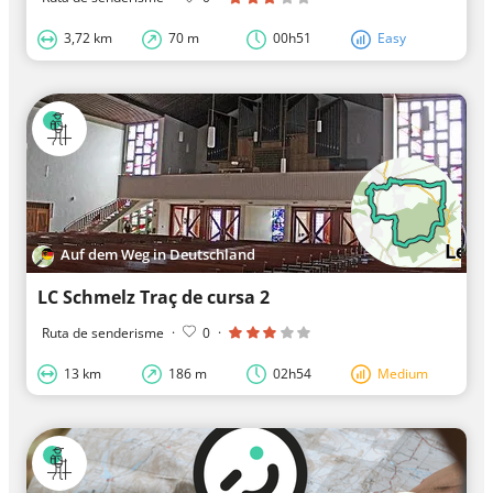
3,72 km
70 m
00h51
Easy
Auf dem Weg in Deutschland
LC Schmelz Traç de cursa 2
Ruta de senderisme
·
0
·
13 km
186 m
02h54
Medium