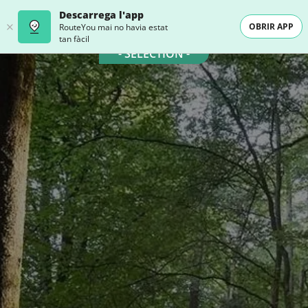
Descarrega l'app
OBRIR APP
RouteYou mai no havia estat
tan fàcil
- SELECTION -