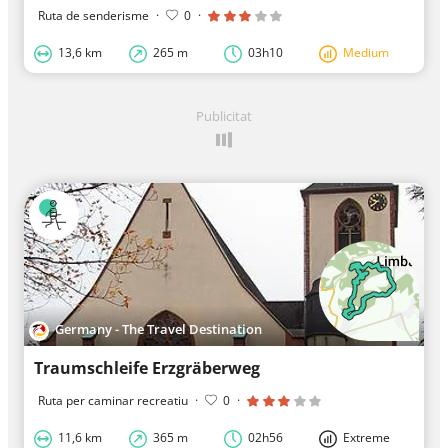
Ruta de senderisme
·
0
·
13,6 km
265 m
03h10
Medium
Publicitat
Germany - The Travel Destination
Traumschleife Erzgräberweg
Ruta per caminar recreatiu
·
0
·
11,6 km
365 m
02h56
Extreme