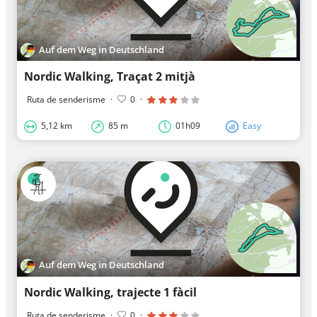
Auf dem Weg in Deutschland
Nordic Walking, Traçat 2 mitjà
Ruta de senderisme
·
0
·
5,12 km
85 m
01h09
Easy
Auf dem Weg in Deutschland
Nordic Walking, trajecte 1 fàcil
Ruta de senderisme
·
0
·