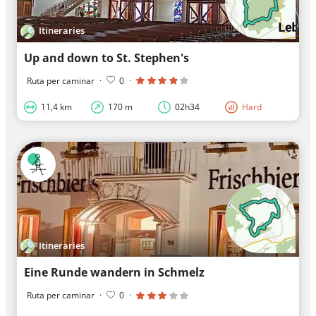
Itineraries
Up and down to St. Stephen's
Ruta per caminar
·
0
·
11,4 km
170 m
02h34
Hard
Itineraries
Eine Runde wandern in Schmelz
Ruta per caminar
·
0
·