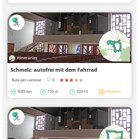
Itineraries
Schmelz: autofrei mit dem Fahrrad
Ruta per caminar
·
0
·
9,85 km
155 m
02h13
Medium