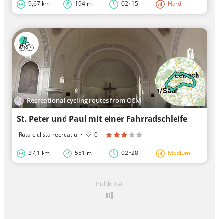
9,67 km
194 m
02h15
Hard
Recreational cycling routes from OCM
St. Peter und Paul mit einer Fahrradschleife
Ruta ciclista recreatiu
·
0
·
37,1 km
551 m
02h28
Medium
Publicitat